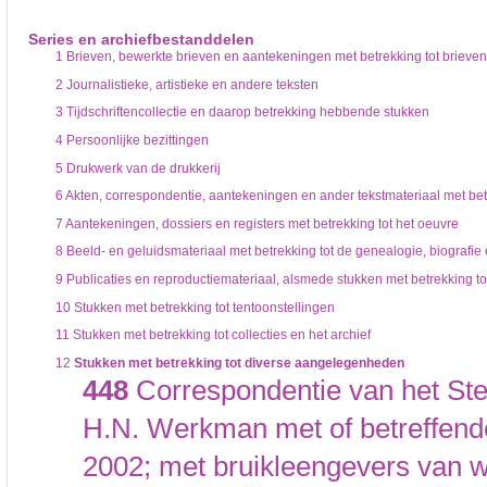
De inventaris of plaatsingslijst is een hiërarchisch opgebouwd overzicht van bes
een inventaris behoeft enige oefening en ervaring.
Series en archiefbestanddelen
Bij het zoeken in de inventaris wordt de hiërarchie gevolgd. De rubrieken in de 
1
Brieven, bewerkte brieven en aantekeningen met betrekking tot brieven
niveau voor, dan voldoen onderliggende niveaus ook aan de zoekvraag.
2
Journalistieke, artistieke en andere teksten
3
Tijdschriftencollectie en daarop betrekking hebbende stukken
4
Persoonlijke bezittingen
5
Drukwerk van de drukkerij
6
Akten, correspondentie, aantekeningen en ander tekstmateriaal met betr
7
Aantekeningen, dossiers en registers met betrekking tot het oeuvre
8
Beeld- en geluidsmateriaal met betrekking tot de genealogie, biograf
9
Publicaties en reproductiemateriaal, alsmede stukken met betrekking tot
10
Stukken met betrekking tot tentoonstellingen
11
Stukken met betrekking tot collecties en het archief
12
Stukken met betrekking tot diverse aangelegenheden
448
Correspondentie van het Ste
H.N. Werkman met of betreffend
2002; met bruikleengevers van 