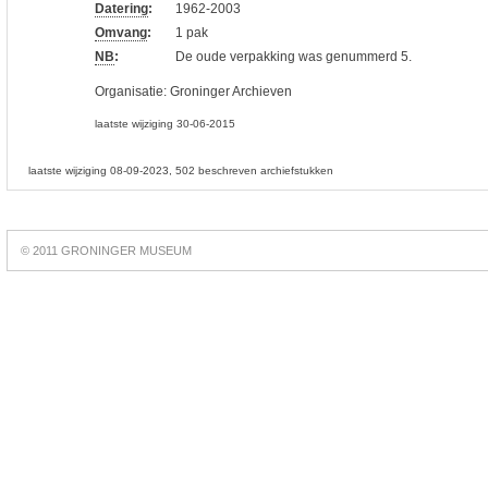
Datering
:
1962-2003
Omvang
:
1 pak
NB
:
De oude verpakking was genummerd 5.
Organisatie:
Groninger Archieven
laatste wijziging 30-06-2015
laatste wijziging 08-09-2023
502 beschreven archiefstukken
Best
online
© 2011 GRONINGER MUSEUM
slots
https://slotsdad.com/
.
Play
live
roulette
https://roulettegames.live/
.