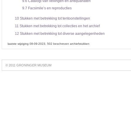
9.6
Catalogi van veilingen en antiquariaten
9.7
Facsimile’s en reproducties
10
Stukken met betrekking tot tentoonstellingen
11
Stukken met betrekking tot collecties en het archief
12
Stukken met betrekking tot diverse aangelegenheden
laatste wijziging 08-09-2023
502 beschreven archiefstukken
Best
online
© 2011 GRONINGER MUSEUM
slots
https://slotsdad.com/
.
Play
live
roulette
https://roulettegames.live/
.