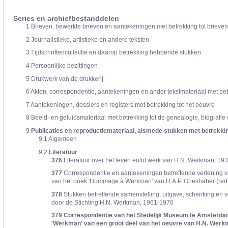
De inventaris of plaatsingslijst is een hiërarchisch opgebouwd overzicht van bes
een inventaris behoeft enige oefening en ervaring.
Series en archiefbestanddelen
Bij het zoeken in de inventaris wordt de hiërarchie gevolgd. De rubrieken in de 
1
Brieven, bewerkte brieven en aantekeningen met betrekking tot brieven
niveau voor, dan voldoen onderliggende niveaus ook aan de zoekvraag.
2
Journalistieke, artistieke en andere teksten
3
Tijdschriftencollectie en daarop betrekking hebbende stukken
4
Persoonlijke bezittingen
5
Drukwerk van de drukkerij
6
Akten, correspondentie, aantekeningen en ander tekstmateriaal met betr
7
Aantekeningen, dossiers en registers met betrekking tot het oeuvre
8
Beeld- en geluidsmateriaal met betrekking tot de genealogie, biograf
9
Publicaties en reproductiemateriaal, alsmede stukken met betrekking
9.1
Algemeen
9.2
Literatuur
376
Literatuur over het leven en/of werk van H.N. Werkman, 19
377
Correspondentie en aantekeningen betreffende verlening 
van het boek 'Hommage à Werkman' van H.A.P. Grieshaber (red.) 
378
Stukken betreffende samenstelling, uitgave, schenking en v
door de Stichting H.N. Werkman, 1961-1970
379
Correspondentie van het Stedelijk Museum te Amsterdam 
'Werkman' van een groot deel van het oeuvre van H.N. Werkma