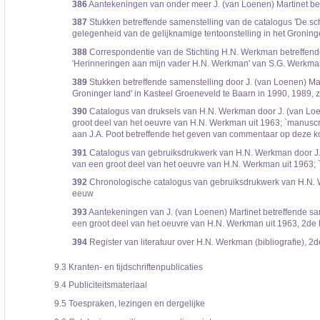
386
Aantekeningen van onder meer J. (van Loenen) Martinet bet
387
Stukken betreffende samenstelling van de catalogus 'De sch
gelegenheid van de gelijknamige tentoonstelling in het Gronin
388
Correspondentie van de Stichting H.N. Werkman betreffend
'Herinneringen aan mijn vader H.N. Werkman' van S.G. Werkma
389
Stukken betreffende samenstelling door J. (van Loenen) Mart
Groninger land' in Kasteel Groeneveld te Baarn in 1990, 1989, z
390
Catalogus van druksels van H.N. Werkman door J. (van Loene
groot deel van het oeuvre van H.N. Werkman uit 1963; `manuscrip
aan J.A. Poot betreffende het geven van commentaar op deze kop
391
Catalogus van gebruiksdrukwerk van H.N. Werkman door J. (v
van een groot deel van het oeuvre van H.N. Werkman uit 1963; 
392
Chronologische catalogus van gebruiksdrukwerk van H.N. Wer
eeuw
393
Aantekeningen van J. (van Loenen) Martinet betreffende sam
een groot deel van het oeuvre van H.N. Werkman uit 1963, 2de 
394
Register van literatuur over H.N. Werkman (bibliografie), 2d
9.3
Kranten- en tijdschriftenpublicaties
9.4
Publiciteitsmateriaal
9.5
Toespraken, lezingen en dergelijke