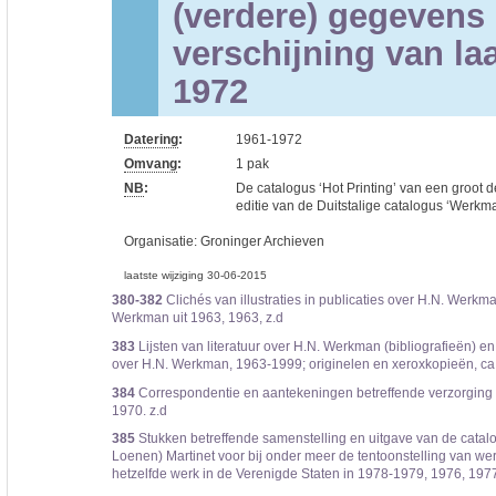
(verdere) gegevens
verschijning van l
1972
Datering
:
1961-1972
Omvang
:
1 pak
NB
:
De catalogus ‘Hot Printing’ van een groot 
editie van de Duitstalige catalogus ‘Werkma
Organisatie:
Groninger Archieven
laatste wijziging 30-06-2015
380-382
Clichés van illustraties in publicaties over H.N. Werkm
Werkman uit 1963, 1963, z.d
383
Lijsten van literatuur over H.N. Werkman (bibliografieën) e
over H.N. Werkman, 1963-1999; originelen en xeroxkopieën, ca
384
Correspondentie en aantekeningen betreffende verzorging d
1970. z.d
385
Stukken betreffende samenstelling en uitgave van de catal
Loenen) Martinet voor bij onder meer de tentoonstelling van w
hetzelfde werk in de Verenigde Staten in 1978-1979, 1976, 197