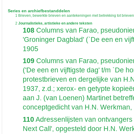
De inventaris of plaatsingslijst is een hiërarchisch opgebouwd overzicht van bes
een inventaris behoeft enige oefening en ervaring.
Series en archiefbestanddelen
Bij het zoeken in de inventaris wordt de hiërarchie gevolgd. De rubrieken in de 
1
Brieven, bewerkte brieven en aantekeningen met betrekking tot brieven
niveau voor, dan voldoen onderliggende niveaus ook aan de zoekvraag.
2
Journalistieke, artistieke en andere teksten
108
Columns van Farao, pseudoniem
'Groninger Dagblad' (`De een en vijf
1905
109
Columns van Farao, pseudoniem
('De een en vijftigste dag' t/m `De ho
protestbrieven en dergelijke van H
1937, z.d.; xerox- en getypte kopieën
aan J. (van Loenen) Martinet betreff
conceptgedicht van H.N. Werkman, 
110
Adressenlijsten van ontvangers v
Next Call', opgesteld door H.N. We