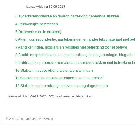
laatste wijziging 30-06-2015
3
Tijdschriftencollectie en daarop betrekking hebbende stukken
4
Persoonlijke bezittingen
5
Drukwerk van de drukkerij
6
Akten, correspondentie, aantekeningen en ander tekstmateriaal met betr
7
Aantekeningen, dossiers en registers met betrekking tot het oeuvre
8
Beeld- en geluidsmateriaal met betrekking tot de genealogie, biograf
9
Publicaties en reproductiemateriaal, alsmede stukken met betrekking tot
10
Stukken met betrekking tot tentoonstellingen
11
Stukken met betrekking tot collecties en het archief
12
Stukken met betrekking tot diverse aangelegenheden
laatste wijziging 08-09-2023
502 beschreven archiefstukken
Best
online
© 2011 GRONINGER MUSEUM
slots
https://slotsdad.com/
.
Play