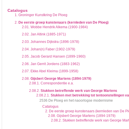
De inventaris of plaatsingslijst is een hiërarchisch opgebouwd overzicht van bes
een inventaris behoeft enige oefening en ervaring.
Catalogus
Bij het zoeken in de inventaris wordt de hiërarchie gevolgd. De rubrieken in de 
1.
Groninger Kunstkring De Ploeg
niveau voor, dan voldoen onderliggende niveaus ook aan de zoekvraag.
2.
De eerste groep kunstenaars (kernleden van De Ploeg)
2.01.
Wobbe Hendrik Alkema (1900-1984)
2.02.
Jan Altink (1885-1971)
2.03.
Johannes Dijkstra (1896-1978)
2.04.
Johan(n) Faber (1902-1979)
2.05.
Jacob Gerard Hansen (1899-1960)
2.06.
Jan Gerrit Jordens (1883-1962)
2.07.
Ekke Abel Kleima (1899-1958)
2.08.
Gijsbert George Martens (1894-1979)
2.08.1.
Correspondentie e.a.
2.08.2.
Stukken betreffende werk van George Martens
2.08.2.1.
Stukken met betrekking tot tentoonstellingen 
2536 De Ploeg en het naoorlogse modernisme
Catalogus
2. De eerste groep kunstenaars (kernleden van De Pl
2.08. Gijsbert George Martens (1894-1979)
2.08.2. Stukken betreffende werk van George Mar