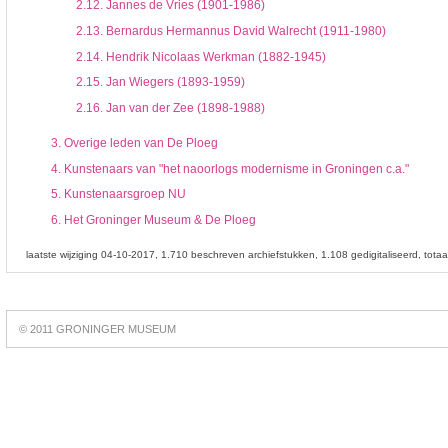
2.12.
Jannes de Vries (1901-1986)
2.13.
Bernardus Hermannus David Walrecht (1911-1980)
2.14.
Hendrik Nicolaas Werkman (1882-1945)
2.15.
Jan Wiegers (1893-1959)
2.16.
Jan van der Zee (1898-1988)
3.
Overige leden van De Ploeg
4.
Kunstenaars van "het naoorlogs modernisme in Groningen c.a."
5.
Kunstenaarsgroep NU
6.
Het Groninger Museum & De Ploeg
laatste wijziging 04-10-2017
1.710 beschreven archiefstukken
1.108 gedigitaliseerd
tota
Best
online
© 2011 GRONINGER MUSEUM
slots
https://slotsdad.com/
.
Play
live
roulette
https://roulettegames.live/
.