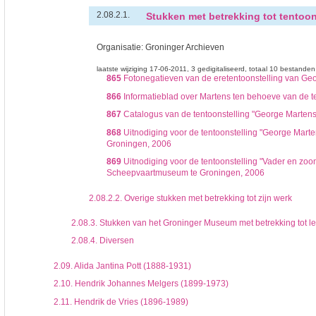
Stukken met betrekking tot tentoo
2.08.2.1.
Organisatie:
Groninger Archieven
laatste wijziging 17-06-2011
3 gedigitaliseerd
totaal 10 bestanden
865
Fotonegatieven van de eretentoonstelling van Ge
866
Informatieblad over Martens ten behoeve van de t
867
Catalogus van de tentoonstelling "George Marten
868
Uitnodiging voor de tentoonstelling "George Marten
Groningen, 2006
869
Uitnodiging voor de tentoonstelling "Vader en zoon
Scheepvaartmuseum te Groningen, 2006
2.08.2.2.
Overige stukken met betrekking tot zijn werk
2.08.3.
Stukken van het Groninger Museum met betrekking tot l
2.08.4.
Diversen
2.09.
Alida Jantina Pott (1888-1931)
2.10.
Hendrik Johannes Melgers (1899-1973)
2.11.
Hendrik de Vries (1896-1989)