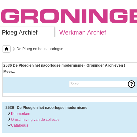
Ploeg Archief
Werkman Archief
De Ploeg en het naoorlogse ...
2536 De Ploeg en het naoorlogse modernisme ( Groninger Archieven )
Meer...
Uitleg bij archieftoegang
Een archieftoegang geeft uitgebreide informatie over een bepaald archief.
Een archieftoegang bestaat over het algemeen uit de navolgende onderdelen:
• Kenmerken van het archief
• Inleiding op het archief
• Inventaris of plaatsingslijst
2536 De Ploeg en het naoorlogse modernisme
• Eventueel bijlagen
Kenmerken
Omschrijving van de collectie
De kenmerken van het archief zijn o.m. de omvang, vindplaats, beschikbaarhei
Catalogus
De inleiding op het archief bevat interessante informatie over de geschiedenis 
bevatten.