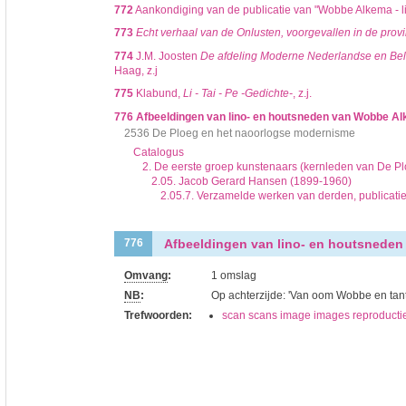
772
Aankondiging van de publicatie van "Wobbe Alkema - l
773
Echt verhaal van de Onlusten, voorgevallen in de prov
774
J.M. Joosten
De afdeling Moderne Nederlandse en Belg
Haag, z.j
775
Klabund,
Li - Tai - Pe -Gedichte-
, z.j.
776
Afbeeldingen van lino- en houtsneden van Wobbe Al
2536 De Ploeg en het naoorlogse modernisme
Catalogus
2. De eerste groep kunstenaars (kernleden van De Pl
2.05. Jacob Gerard Hansen (1899-1960)
2.05.7. Verzamelde werken van derden, publicatie
Afbeeldingen van lino- en houtsneden
776
Omvang
:
1 omslag
NB
:
Op achterzijde: 'Van oom Wobbe en tant
Trefwoorden:
scan scans image images reproducti