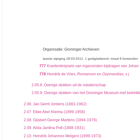
Organisatie:
Groninger Archieven
laatste wijziging 28-03-2012
1 gedigitaliseerd
totaal 8 bestanden
777
Krantenknipsels van ingezonden bijdragen van Johan T. 
778
Hendrik de Vries,
Romancen
en
Ozymandias
, z.j
2.05.8.
Overige stukken uit de nalatenschap
2.05.9.
Overige stukken van het Groninger Museum met betrekk
2.06.
Jan Gerrit Jordens (1883-1962)
2.07.
Ekke Abel Kleima (1899-1958)
2.08.
Gijsbert George Martens (1894-1979)
2.09.
Alida Jantina Pott (1888-1931)
2.10.
Hendrik Johannes Melgers (1899-1973)