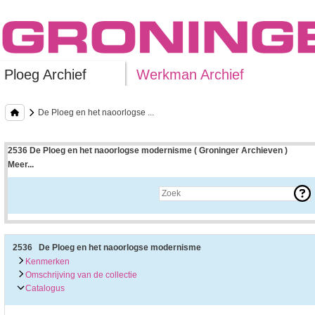
Ploeg Archief
Werkman Archief
De Ploeg en het naoorlogse ...
2536 De Ploeg en het naoorlogse modernisme ( Groninger Archieven )
Meer...
Uitleg bij archieftoegang
Een archieftoegang geeft uitgebreide informatie over een bepaald archief.
Een archieftoegang bestaat over het algemeen uit de navolgende onderdelen:
• Kenmerken van het archief
• Inleiding op het archief
• Inventaris of plaatsingslijst
2536 De Ploeg en het naoorlogse modernisme
• Eventueel bijlagen
Kenmerken
Omschrijving van de collectie
De kenmerken van het archief zijn o.m. de omvang, vindplaats, beschikbaarhei
Catalogus
De inleiding op het archief bevat interessante informatie over de geschiedenis 
bevatten.