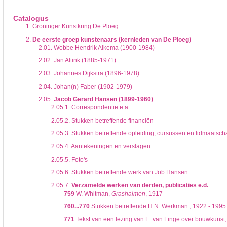
De inventaris of plaatsingslijst is een hiërarchisch opgebouwd overzicht van bes
een inventaris behoeft enige oefening en ervaring.
Catalogus
Bij het zoeken in de inventaris wordt de hiërarchie gevolgd. De rubrieken in de 
1.
Groninger Kunstkring De Ploeg
niveau voor, dan voldoen onderliggende niveaus ook aan de zoekvraag.
2.
De eerste groep kunstenaars (kernleden van De Ploeg)
2.01.
Wobbe Hendrik Alkema (1900-1984)
2.02.
Jan Altink (1885-1971)
2.03.
Johannes Dijkstra (1896-1978)
2.04.
Johan(n) Faber (1902-1979)
2.05.
Jacob Gerard Hansen (1899-1960)
2.05.1.
Correspondentie e.a.
2.05.2.
Stukken betreffende financiën
2.05.3.
Stukken betreffende opleiding, cursussen en lidmaatsch
2.05.4.
Aantekeningen en verslagen
2.05.5.
Foto's
2.05.6.
Stukken betreffende werk van Job Hansen
2.05.7.
Verzamelde werken van derden, publicaties e.d.
759
W. Whitman,
Grashalmen
, 1917
760...770
Stukken betreffende H.N. Werkman , 1922 - 1995
771
Tekst van een lezing van E. van Linge over bouwkunst