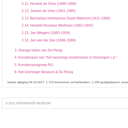
2.11.
Hendrik de Vries (1896-1989)
2.12.
Jannes de Vries (1901-1986)
2.13.
Bernardus Hermannus David Walrecht (1911-1980)
2.14.
Hendrik Nicolaas Werkman (1882-1945)
2.15.
Jan Wiegers (1893-1959)
2.16.
Jan van der Zee (1898-1988)
3.
Overige leden van De Ploeg
4.
Kunstenaars van "het naoorlogs modernisme in Groningen c.a."
5.
Kunstenaarsgroep NU
6.
Het Groninger Museum & De Ploeg
laatste wijziging 04-10-2017
1.710 beschreven archiefstukken
1.108 gedigitaliseerd
tota
Best
online
© 2011 GRONINGER MUSEUM
slots
https://slotsdad.com/
.
Play
live
roulette
https://roulettegames.live/
.