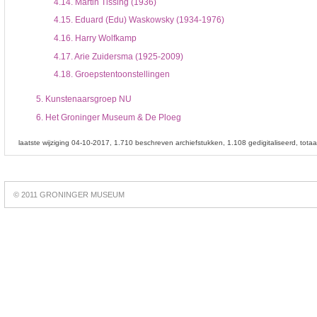
4.14.
Martin Tissing (1936)
4.15.
Eduard (Edu) Waskowsky (1934-1976)
4.16.
Harry Wolfkamp
4.17.
Arie Zuidersma (1925-2009)
4.18.
Groepstentoonstellingen
5.
Kunstenaarsgroep NU
6.
Het Groninger Museum & De Ploeg
laatste wijziging 04-10-2017
1.710 beschreven archiefstukken
1.108 gedigitaliseerd
tota
Best
online
© 2011 GRONINGER MUSEUM
slots
https://slotsdad.com/
.
Play
live
roulette
https://roulettegames.live/
.