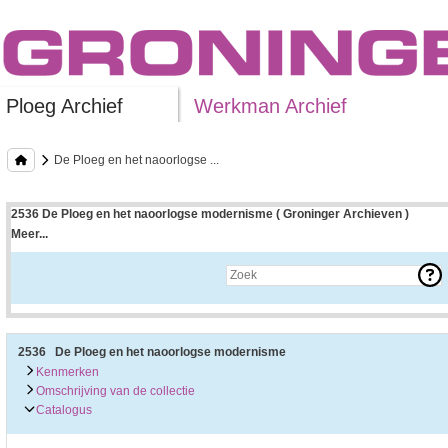
Ploeg Archief
Werkman Archief
De Ploeg en het naoorlogse ...
2536 De Ploeg en het naoorlogse modernisme ( Groninger Archieven )
Meer...
Uitleg bij archieftoegang
Een archieftoegang geeft uitgebreide informatie over een bepaald archief.
Een archieftoegang bestaat over het algemeen uit de navolgende onderdelen:
• Kenmerken van het archief
• Inleiding op het archief
• Inventaris of plaatsingslijst
2536 De Ploeg en het naoorlogse modernisme
• Eventueel bijlagen
Kenmerken
Omschrijving van de collectie
De kenmerken van het archief zijn o.m. de omvang, vindplaats, beschikbaarhei
Catalogus
De inleiding op het archief bevat interessante informatie over de geschiedenis 
bevatten.