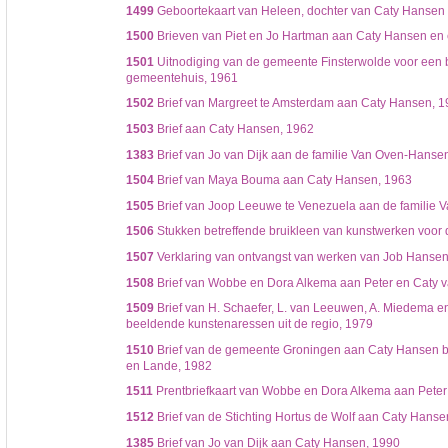
1499
Geboortekaart van Heleen, dochter van Caty Hansen 
1500
Brieven van Piet en Jo Hartman aan Caty Hansen en 
1501
Uitnodiging van de gemeente Finsterwolde voor een 
gemeentehuis, 1961
1502
Brief van Margreet te Amsterdam aan Caty Hansen, 
1503
Brief aan Caty Hansen, 1962
1383
Brief van Jo van Dijk aan de familie Van Oven-Hanse
1504
Brief van Maya Bouma aan Caty Hansen, 1963
1505
Brief van Joop Leeuwe te Venezuela aan de familie
1506
Stukken betreffende bruikleen van kunstwerken voor d
1507
Verklaring van ontvangst van werken van Job Hanse
1508
Brief van Wobbe en Dora Alkema aan Peter en Caty 
1509
Brief van H. Schaefer, L. van Leeuwen, A. Miedema en
beeldende kunstenaressen uit de regio, 1979
1510
Brief van de gemeente Groningen aan Caty Hansen be
en Lande, 1982
1511
Prentbriefkaart van Wobbe en Dora Alkema aan Pete
1512
Brief van de Stichting Hortus de Wolf aan Caty Hans
1385
Brief van Jo van Dijk aan Caty Hansen, 1990