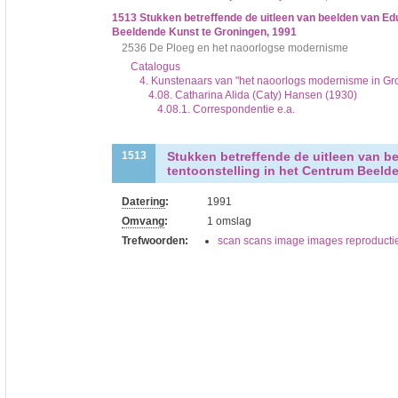
1513
Stukken betreffende de uitleen van beelden van E
Beeldende Kunst te Groningen, 1991
2536 De Ploeg en het naoorlogse modernisme
Catalogus
4. Kunstenaars van "het naoorlogs modernisme in Gro
4.08. Catharina Alida (Caty) Hansen (1930)
4.08.1. Correspondentie e.a.
Stukken betreffende de uitleen van 
1513
tentoonstelling in het Centrum Beeld
Datering
:
1991
Omvang
:
1 omslag
Trefwoorden:
scan scans image images reproducti