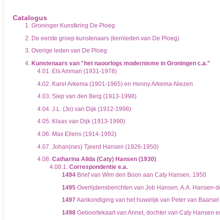
De inventaris of plaatsingslijst is een hiërarchisch opgebouwd overzicht van bes
een inventaris behoeft enige oefening en ervaring.
Catalogus
Bij het zoeken in de inventaris wordt de hiërarchie gevolgd. De rubrieken in de 
1.
Groninger Kunstkring De Ploeg
niveau voor, dan voldoen onderliggende niveaus ook aan de zoekvraag.
2.
De eerste groep kunstenaars (kernleden van De Ploeg)
3.
Overige leden van De Ploeg
4.
Kunstenaars van "het naoorlogs modernisme in Groningen c.a."
4.01.
Els Amman (1931-1978)
4.02.
Karel Arkema (1901-1965) en Henny Arkema-Niezen
4.03.
Siep van den Berg (1913-1998)
4.04.
J.L. (Jo) van Dijk (1912-1998)
4.05.
Klaas van Dijk (1913-1990)
4.06.
Max Ellens (1914-1992)
4.07.
Johan(nes) Tjeerd Hansen (1926-1950)
4.08.
Catharina Alida (Caty) Hansen (1930)
4.08.1.
Correspondentie e.a.
1494
Brief van Wim den Boon aan Caty Hansen, 1950
1495
Overlijdensberichten van Job Hansen, A.A. Hansen-de
1497
Aankondiging van het huwelijk van Peter van Baarse
1498
Geboortekaart van Annet, dochter van Caty Hansen e