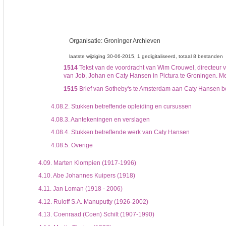
Organisatie:
Groninger Archieven
laatste wijziging 30-06-2015
1 gedigitaliseerd
totaal 8 bestanden
1514
Tekst van de voordracht van Wim Crouwel, directeur 
van Job, Johan en Caty Hansen in Pictura te Groningen. Me
1515
Brief van Sotheby's te Amsterdam aan Caty Hansen be
4.08.2.
Stukken betreffende opleiding en cursussen
4.08.3.
Aantekeningen en verslagen
4.08.4.
Stukken betreffende werk van Caty Hansen
4.08.5.
Overige
4.09.
Marten Klompien (1917-1996)
4.10.
Abe Johannes Kuipers (1918)
4.11.
Jan Loman (1918 - 2006)
4.12.
Ruloff S.A. Manuputty (1926-2002)
4.13.
Coenraad (Coen) Schilt (1907-1990)