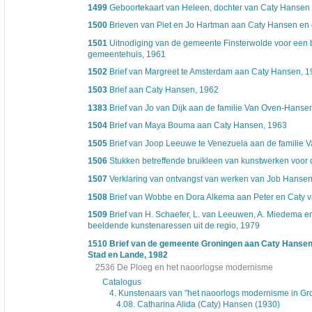
1499
Geboortekaart van Heleen, dochter van Caty Hansen 
1500
Brieven van Piet en Jo Hartman aan Caty Hansen en 
1501
Uitnodiging van de gemeente Finsterwolde voor een 
gemeentehuis, 1961
1502
Brief van Margreet te Amsterdam aan Caty Hansen, 
1503
Brief aan Caty Hansen, 1962
1383
Brief van Jo van Dijk aan de familie Van Oven-Hanse
1504
Brief van Maya Bouma aan Caty Hansen, 1963
1505
Brief van Joop Leeuwe te Venezuela aan de familie
1506
Stukken betreffende bruikleen van kunstwerken voor d
1507
Verklaring van ontvangst van werken van Job Hanse
1508
Brief van Wobbe en Dora Alkema aan Peter en Caty 
1509
Brief van H. Schaefer, L. van Leeuwen, A. Miedema en
beeldende kunstenaressen uit de regio, 1979
1510
Brief van de gemeente Groningen aan Caty Hansen 
Stad en Lande, 1982
2536 De Ploeg en het naoorlogse modernisme
Catalogus
4. Kunstenaars van "het naoorlogs modernisme in Gro
4.08. Catharina Alida (Caty) Hansen (1930)