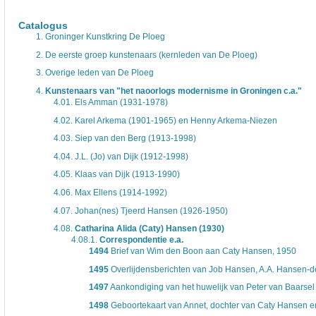
De inventaris of plaatsingslijst is een hiërarchisch opgebouwd overzicht van bes
een inventaris behoeft enige oefening en ervaring.
Catalogus
Bij het zoeken in de inventaris wordt de hiërarchie gevolgd. De rubrieken in de 
1.
Groninger Kunstkring De Ploeg
niveau voor, dan voldoen onderliggende niveaus ook aan de zoekvraag.
2.
De eerste groep kunstenaars (kernleden van De Ploeg)
3.
Overige leden van De Ploeg
4.
Kunstenaars van "het naoorlogs modernisme in Groningen c.a."
4.01.
Els Amman (1931-1978)
4.02.
Karel Arkema (1901-1965) en Henny Arkema-Niezen
4.03.
Siep van den Berg (1913-1998)
4.04.
J.L. (Jo) van Dijk (1912-1998)
4.05.
Klaas van Dijk (1913-1990)
4.06.
Max Ellens (1914-1992)
4.07.
Johan(nes) Tjeerd Hansen (1926-1950)
4.08.
Catharina Alida (Caty) Hansen (1930)
4.08.1.
Correspondentie e.a.
1494
Brief van Wim den Boon aan Caty Hansen, 1950
1495
Overlijdensberichten van Job Hansen, A.A. Hansen-de
1497
Aankondiging van het huwelijk van Peter van Baarse
1498
Geboortekaart van Annet, dochter van Caty Hansen e