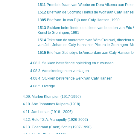
1511
Prentbriefkaart van Wobbe en Dora Alkema aan Pete
1512
Brief van de Stichting Hortus de Wolf aan Caty Hans
1385
Brief van Jo van Dijk aan Caty Hansen, 1990
1513
Stukken betreffende de uitleen van beelden van Edu
Kunst te Groningen, 1991
1514
Tekst van de voordracht van Wim Crouwel, directeur 
van Job, Johan en Caty Hansen in Pictura te Groningen. Me
1515
Brief van Sotheby's te Amsterdam aan Caty Hansen be
4.08.2.
Stukken betreffende opleiding en cursussen
4.08.3.
Aantekeningen en verslagen
4.08.4.
Stukken betreffende werk van Caty Hansen
4.08.5.
Overige
4.09.
Marten Klompien (1917-1996)
4.10.
Abe Johannes Kuipers (1918)
4.11.
Jan Loman (1918 - 2006)
4.12.
Ruloff S.A. Manuputty (1926-2002)
4.13.
Coenraad (Coen) Schilt (1907-1990)