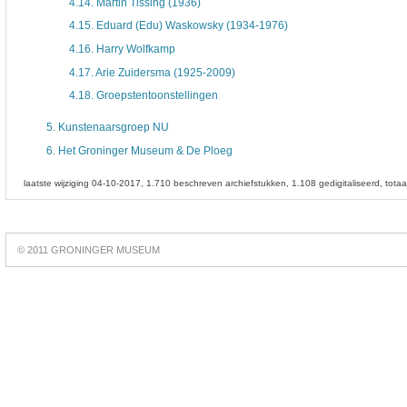
4.14.
Martin Tissing (1936)
4.15.
Eduard (Edu) Waskowsky (1934-1976)
4.16.
Harry Wolfkamp
4.17.
Arie Zuidersma (1925-2009)
4.18.
Groepstentoonstellingen
5.
Kunstenaarsgroep NU
6.
Het Groninger Museum & De Ploeg
laatste wijziging 04-10-2017
1.710 beschreven archiefstukken
1.108 gedigitaliseerd
tota
Best
online
© 2011 GRONINGER MUSEUM
slots
https://slotsdad.com/
.
Play
live
roulette
https://roulettegames.live/
.