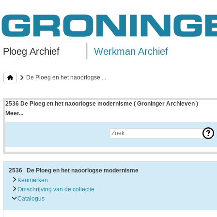
Ploeg Archief
Werkman Archief
De Ploeg en het naoorlogse ...
2536 De Ploeg en het naoorlogse modernisme ( Groninger Archieven )
Meer...
Uitleg bij archieftoegang
Een archieftoegang geeft uitgebreide informatie over een bepaald archief.
Een archieftoegang bestaat over het algemeen uit de navolgende onderdelen:
• Kenmerken van het archief
• Inleiding op het archief
• Inventaris of plaatsingslijst
2536 De Ploeg en het naoorlogse modernisme
• Eventueel bijlagen
Kenmerken
Omschrijving van de collectie
De kenmerken van het archief zijn o.m. de omvang, vindplaats, beschikbaarhei
Catalogus
De inleiding op het archief bevat interessante informatie over de geschiedenis 
bevatten.