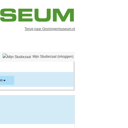
Terug naar Groningermuseum.nl
Mijn Studiezaal (inloggen)
en
er en kan ook aanwijzingen voor het gebruik