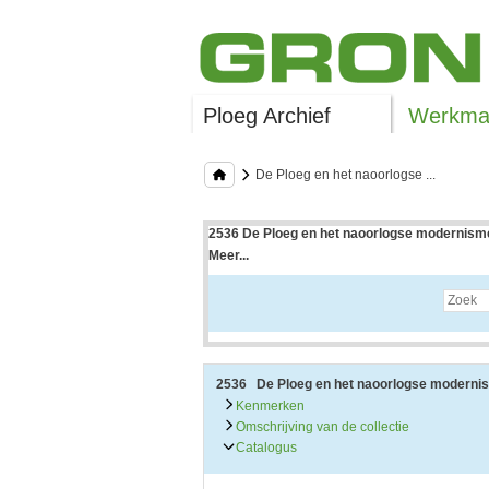
Ploeg Archief
Werkman
De Ploeg en het naoorlogse ...
2536 De Ploeg en het naoorlogse modernisme
Meer...
Uitleg bij archieftoegang
Een archieftoegang geeft uitgebreide informati
Een archieftoegang bestaat over het algemeen
• Kenmerken van het archief
• Inleiding op het archief
• Inventaris of plaatsingslijst
2536 De Ploeg en het naoorlogse moderni
• Eventueel bijlagen
Kenmerken
Omschrijving van de collectie
De kenmerken van het archief zijn o.m. de omv
Catalogus
De inleiding op het archief bevat interessante
bevatten.