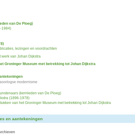
hisch opgebouwd overzicht van beschreven archiefstukken. De beschrijvingen zijn fo
ing.
chie gevolgd. De rubrieken in de inventaris maken deel uit van de beschrijving op 
us ook aan de zoekvraag.
leden van De Ploeg)
-1984)
78)
licaties, lezingen en voordrachten
 werk van Johan Dijkstra
et Groninger Museum met betrekking tot Johan Dijkstra
aantekeningen
naoorlogse modernisme
kunstenaars (kernleden van De Ploeg)
jkstra (1896-1978)
stukken van het Groninger Museum met betrekking tot Johan Dijkstra
ies en aantekeningen
Archieven