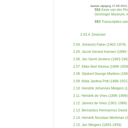
laatste wijziging 17-06-2011
592
Kees van der Ploe
Groninger Museum, n
593
Transcripties va
2.03.4.
Diversen
2.04.
Johan(n) Faber (1902-1979)
2.05.
Jacob Gerard Hansen (1899-
2.06.
Jan Gerrit Jordens (1883-196
2.07.
Ekke Abel Kleima (1899-1958
2.08.
Gijsbert George Martens (18
2.09.
Alida Jantina Pott (1888-1931
2.10.
Hendrik Johannes Melgers (
2.11.
Hendrik de Vries (1896-1989)
2.12.
Jannes de Vries (1901-1986)
2.13.
Bernardus Hermannus David 
2.14.
Hendrik Nicolaas Werkman (
2.15.
Jan Wiegers (1893-1959)