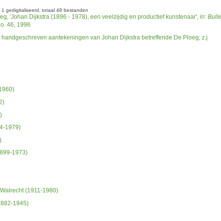
1 gedigitaliseerd
totaal 48 bestanden
g, 'Johan Dijkstra (1896 - 1978), een veelzijdig en productief kunstenaar', in:
Bulle
o. 46, 1996
n handgeschreven aantekeningen van Johan Dijkstra betreffende De Ploeg, z.j
1960)
2)
)
94-1979)
)
1899-1973)
Walrecht (1911-1980)
1882-1945)