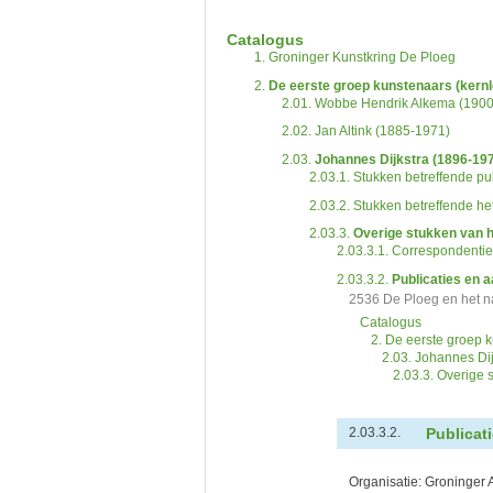
De inventaris of plaatsingslijst is een hiërarc
een inventaris behoeft enige oefening en ervar
Catalogus
Bij het zoeken in de inventaris wordt de hiërar
1.
Groninger Kunstkring De Ploeg
niveau voor, dan voldoen onderliggende nivea
2.
De eerste groep kunstenaars (kern
2.01.
Wobbe Hendrik Alkema (1900
2.02.
Jan Altink (1885-1971)
2.03.
Johannes Dijkstra (1896-19
2.03.1.
Stukken betreffende pub
2.03.2.
Stukken betreffende het
2.03.3.
Overige stukken van h
2.03.3.1.
Correspondentie
2.03.3.2.
Publicaties en 
2536 De Ploeg en het 
Catalogus
2. De eerste groep 
2.03. Johannes Di
2.03.3. Overige 
Publicat
2.03.3.2.
Organisatie:
Groninger 