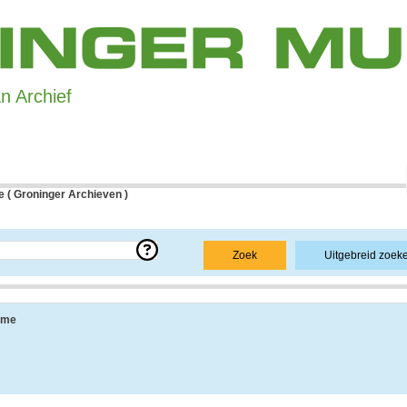
 Archief
 ( Groninger Archieven )
e over een bepaald archief.
Zoek
Uitgebreid zoek
 uit de navolgende onderdelen:
sme
ang, vindplaats, beschikbaarheid, openbaarheid en andere.
 informatie over de geschiedenis van het archief, achtergronden van de archiefvorm