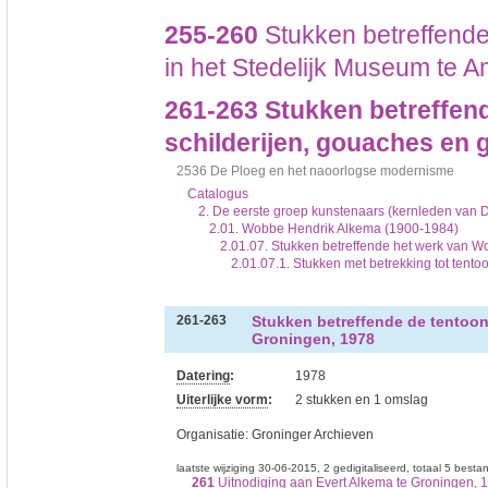
255-260
Stukken betreffende
in het Stedelijk Museum te 
261-263
Stukken betreffen
schilderijen, gouaches en g
2536 De Ploeg en het naoorlogse modernisme
Catalogus
2. De eerste groep kunstenaars (kernleden van 
2.01. Wobbe Hendrik Alkema (1900-1984)
2.01.07. Stukken betreffende het werk van 
2.01.07.1. Stukken met betrekking tot tento
Stukken betreffende de tentoon
261-263
Groningen, 1978
Datering
:
1978
Uiterlijke vorm
:
2 stukken en 1 omslag
Organisatie:
Groninger Archieven
laatste wijziging 30-06-2015
2 gedigitaliseerd
totaal 5 besta
261
Uitnodiging aan Evert Alkema te Groningen, 