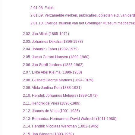
2.01.08.
Foto's
2.01.09.
Verzamelde werken, publicaties, objecten e.d. van der
2.01.10.
Overige stukken van het Groninger Museum met betrek
2.02.
Jan Altink (1885-1971)
2.03.
Johannes Dijkstra (1896-1978)
2.04.
Johan(n) Faber (1902-1979)
2.05.
Jacob Gerard Hansen (1899-1960)
2.06.
Jan Gerrit Jordens (1883-1962)
2.07.
Ekke Abel Kleima (1899-1958)
2.08.
Gijsbert George Martens (1894-1979)
2.09.
Alida Jantina Pott (1888-1931)
2.10.
Hendrik Johannes Melgers (1899-1973)
2.11.
Hendrik de Vries (1896-1989)
2.12.
Jannes de Vries (1901-1986)
2.13.
Bernardus Hermannus David Walrecht (1911-1980)
2.14.
Hendrik Nicolaas Werkman (1882-1945)
2.15.
Jan Wiegers (1893-1959)