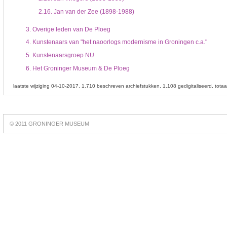
2.16.
Jan van der Zee (1898-1988)
3.
Overige leden van De Ploeg
4.
Kunstenaars van "het naoorlogs modernisme in Groningen c.a."
5.
Kunstenaarsgroep NU
6.
Het Groninger Museum & De Ploeg
laatste wijziging 04-10-2017
1.710 beschreven archiefstukken
1.108 gedigitaliseerd
tota
Best
online
© 2011 GRONINGER MUSEUM
slots
https://slotsdad.com/
.
Play
live
roulette
https://roulettegames.live/
.