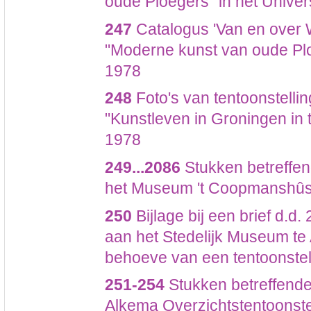
oude Ploegers" in het Unive
247
Catalogus 'Van en over W
"Moderne kunst van oude Plo
1978
248
Foto's van tentoonstelli
"Kunstleven in Groningen in 
1978
249...2086
Stukken betreffend
het Museum 't Coopmanshûs 
250
Bijlage bij een brief d.d
aan het Stedelijk Museum t
behoeve van een tentoonstel
251-254
Stukken betreffende
Alkema Overzichtstentoonstell