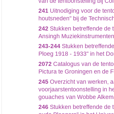
van de tentoonstelling bij Co
241
Uitnodiging voor de tent
houtsneden" bij de Technis
242
Stukken betreffende de te
Ansingh Muziekinstrumenten 
243-244
Stukken betreffende
Ploeg 1918 - 1933" in het D
2072
Catalogus van de tentoo
Pictura te Groningen en de 
245
Overzicht van werken, aa
voorjaarstentoonstelling in h
gouaches van Wobbe Alkem
246
Stukken betreffende de t