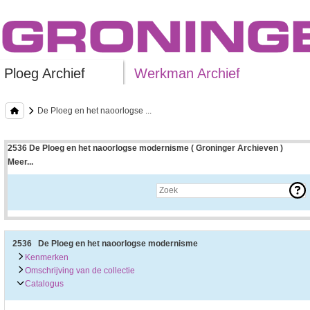
Ploeg Archief
Werkman Archief
De Ploeg en het naoorlogse ...
2536 De Ploeg en het naoorlogse modernisme ( Groninger Archieven )
Meer...
Uitleg bij archieftoegang
Een archieftoegang geeft uitgebreide informatie over een bepaald archief.
Een archieftoegang bestaat over het algemeen uit de navolgende onderdelen:
• Kenmerken van het archief
• Inleiding op het archief
• Inventaris of plaatsingslijst
2536 De Ploeg en het naoorlogse modernisme
• Eventueel bijlagen
Kenmerken
Omschrijving van de collectie
De kenmerken van het archief zijn o.m. de omvang, vindplaats, beschikbaarhei
Catalogus
De inleiding op het archief bevat interessante informatie over de geschiedenis 
bevatten.