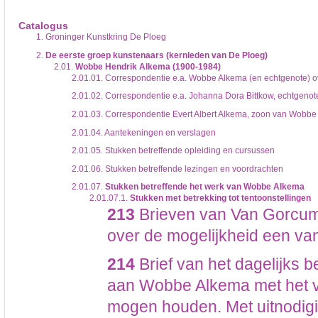
De inventaris of plaatsingslijst is een hiërarchisch opgebouwd overzicht van bes
een inventaris behoeft enige oefening en ervaring.
Catalogus
Bij het zoeken in de inventaris wordt de hiërarchie gevolgd. De rubrieken in de 
1.
Groninger Kunstkring De Ploeg
niveau voor, dan voldoen onderliggende niveaus ook aan de zoekvraag.
2.
De eerste groep kunstenaars (kernleden van De Ploeg)
2.01.
Wobbe Hendrik Alkema (1900-1984)
2.01.01.
Correspondentie e.a. Wobbe Alkema (en echtgenote) o
2.01.02.
Correspondentie e.a. Johanna Dora Bittkow, echtgeno
2.01.03.
Correspondentie Evert Albert Alkema, zoon van Wobbe
2.01.04.
Aantekeningen en verslagen
2.01.05.
Stukken betreffende opleiding en cursussen
2.01.06.
Stukken betreffende lezingen en voordrachten
2.01.07.
Stukken betreffende het werk van Wobbe Alkema
2.01.07.1.
Stukken met betrekking tot tentoonstellingen
213
Brieven van Van Gorcum
over de mogelijkheid een va
214
Brief van het dagelijks 
aan Wobbe Alkema met het ve
mogen houden. Met uitnodigi