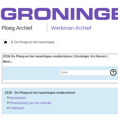
Ploeg Archief
Werkman Archief
De Ploeg en het naoorlogse ...
2536 De Ploeg en het naoorlogse modernisme ( Groninger Archieven )
Meer...
Uitleg bij archieftoegang
Een archieftoegang geeft uitgebreide informatie over een bepaald archief.
Een archieftoegang bestaat over het algemeen uit de navolgende onderdelen:
• Kenmerken van het archief
• Inleiding op het archief
• Inventaris of plaatsingslijst
2536 De Ploeg en het naoorlogse modernisme
• Eventueel bijlagen
Kenmerken
Omschrijving van de collectie
De kenmerken van het archief zijn o.m. de omvang, vindplaats, beschikbaarhei
Catalogus
De inleiding op het archief bevat interessante informatie over de geschiedenis 
bevatten.