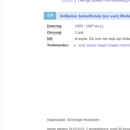
2.01.07.2. Overige stukken met betrekking to
Artikelen betreffende (en van) Wob
319
Datering
:
1923 - 1997 en z.j.
Omvang
:
1 pak
NB
:
In kopie. Zie voor het stuk van Halb
Trefwoorden:
scan scans image images reprod
Organisatie:
Groninger Archieven
laatste wijziging 28-03-2012
1 gedigitaliseerd
totaal 99 bes