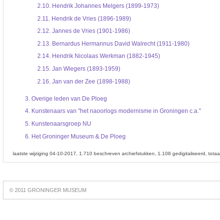
2.10.
Hendrik Johannes Melgers (1899-1973)
2.11.
Hendrik de Vries (1896-1989)
2.12.
Jannes de Vries (1901-1986)
2.13.
Bernardus Hermannus David Walrecht (1911-1980)
2.14.
Hendrik Nicolaas Werkman (1882-1945)
2.15.
Jan Wiegers (1893-1959)
2.16.
Jan van der Zee (1898-1988)
3.
Overige leden van De Ploeg
4.
Kunstenaars van "het naoorlogs modernisme in Groningen c.a."
5.
Kunstenaarsgroep NU
6.
Het Groninger Museum & De Ploeg
laatste wijziging 04-10-2017
1.710 beschreven archiefstukken
1.108 gedigitaliseerd
tota
Best
online
© 2011 GRONINGER MUSEUM
slots
https://slotsdad.com/
.
Play
live