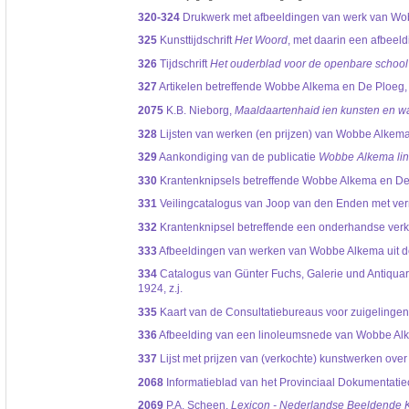
320-324
Drukwerk met afbeeldingen van werk van Wo
325
Kunsttijdschrift
Het Woord
, met daarin een afbee
326
Tijdschrift
Het ouderblad voor de openbare school
327
Artikelen betreffende Wobbe Alkema en De Ploeg,
2075
K.B. Nieborg,
Maaldaartenhaid ien kunsten en 
328
Lijsten van werken (en prijzen) van Wobbe Alkema 
329
Aankondiging van de publicatie
Wobbe Alkema lin
330
Krantenknipsels betreffende Wobbe Alkema en De
331
Veilingcatalogus van Joop van den Enden met ve
332
Krantenknipsel betreffende een onderhandse verk
333
Afbeeldingen van werken van Wobbe Alkema uit d
334
Catalogus van Günter Fuchs, Galerie und Antiquari
1924, z.j.
335
Kaart van de Consultatiebureaus voor zuigelingen
336
Afbeelding van een linoleumsnede van Wobbe Alkem
337
Lijst met prijzen van (verkochte) kunstwerken over 
2068
Informatieblad van het Provinciaal Dokumentatie
2069
P.A. Scheen,
Lexicon - Nederlandse Beeldende 