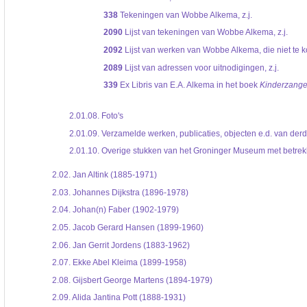
338
Tekeningen van Wobbe Alkema, z.j.
2090
Lijst van tekeningen van Wobbe Alkema, z.j.
2092
Lijst van werken van Wobbe Alkema, die niet te koo
2089
Lijst van adressen voor uitnodigingen, z.j.
339
Ex Libris van E.A. Alkema in het boek
Kinderzang
2.01.08.
Foto's
2.01.09.
Verzamelde werken, publicaties, objecten e.d. van der
2.01.10.
Overige stukken van het Groninger Museum met betrek
2.02.
Jan Altink (1885-1971)
2.03.
Johannes Dijkstra (1896-1978)
2.04.
Johan(n) Faber (1902-1979)
2.05.
Jacob Gerard Hansen (1899-1960)
2.06.
Jan Gerrit Jordens (1883-1962)
2.07.
Ekke Abel Kleima (1899-1958)
2.08.
Gijsbert George Martens (1894-1979)
2.09.
Alida Jantina Pott (1888-1931)