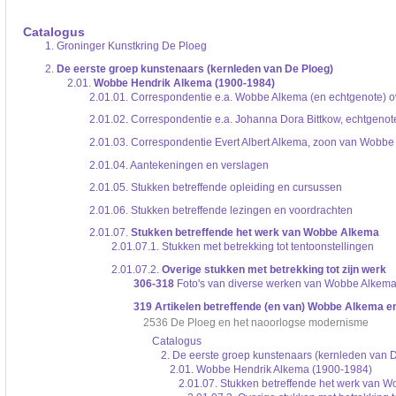
De inventaris of plaatsingslijst is een hiërarchisch opgebouwd overzicht van bes
een inventaris behoeft enige oefening en ervaring.
Catalogus
Bij het zoeken in de inventaris wordt de hiërarchie gevolgd. De rubrieken in de 
1.
Groninger Kunstkring De Ploeg
niveau voor, dan voldoen onderliggende niveaus ook aan de zoekvraag.
2.
De eerste groep kunstenaars (kernleden van De Ploeg)
2.01.
Wobbe Hendrik Alkema (1900-1984)
2.01.01.
Correspondentie e.a. Wobbe Alkema (en echtgenote) o
2.01.02.
Correspondentie e.a. Johanna Dora Bittkow, echtgeno
2.01.03.
Correspondentie Evert Albert Alkema, zoon van Wobbe
2.01.04.
Aantekeningen en verslagen
2.01.05.
Stukken betreffende opleiding en cursussen
2.01.06.
Stukken betreffende lezingen en voordrachten
2.01.07.
Stukken betreffende het werk van Wobbe Alkema
2.01.07.1.
Stukken met betrekking tot tentoonstellingen
2.01.07.2.
Overige stukken met betrekking tot zijn werk
306-318
Foto's van diverse werken van Wobbe Alkema
319
Artikelen betreffende (en van) Wobbe Alkema en 
2536 De Ploeg en het naoorlogse modernisme
Catalogus
2. De eerste groep kunstenaars (kernleden van 
2.01. Wobbe Hendrik Alkema (1900-1984)
2.01.07. Stukken betreffende het werk van 