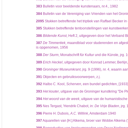
383
Bulletin voor beeldende kunstenaars, nr.4., 1982
384
Bulletin van de Vereniging van Vrienden van het Gron
2095
Stukken betreffende het triptiek van Raffael Becker i
385
Stukken betreffende tentoonstellingen van kunstwerken
386
Bildende Kunst
, Heft 2, uitgegeven door het Verband 
387
De Timmertiek
, maandblad voor studerenden en afges
is opgenomen, 1956
388
Der Sturm
, Monatschrift für Kultur und die Künste, jr
389
Erich Heckel
, uitgegeven door Konrad Lemmer, Berlijn
390
Groninger Museumkrant
, jrg. 9 (1996), nr. 4, waarin 
391
Objecten en gebruiksvoorwerpen, z.j.
392
Halbo C. Kool,
Scherven
, een bundel gedichten, [1933],
393
Het kouter
, uitgave van de Groninger kunstkring "De Ploe
394
Het woord van de week
, uitgave van de humanistische lu
395
Nes Tergast, 'Hendrik Chabot, in:
De Vrije Bladen
, jrg.
396
Pierre H. Dubois,
A.C. Willink
, Amsterdam 1940
397
Aquarellen van [H.] Alkema, broer van Wobbe Alkema (?)
398
Reproducties van linoleumsneden van Oscar Nerlinger, 