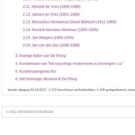
2.11.
Hendrik de Vries (1896-1989)
2.12.
Jannes de Vries (1901-1986)
2.13.
Bernardus Hermannus David Walrecht (1911-1980)
2.14.
Hendrik Nicolaas Werkman (1882-1945)
2.15.
Jan Wiegers (1893-1959)
2.16.
Jan van der Zee (1898-1988)
3.
Overige leden van De Ploeg
4.
Kunstenaars van "het naoorlogs modernisme in Groningen c.a."
5.
Kunstenaarsgroep NU
6.
Het Groninger Museum & De Ploeg
laatste wijziging 04-10-2017
1.710 beschreven archiefstukken
1.108 gedigitaliseerd
tota
Best
online
© 2011 GRONINGER MUSEUM
slots
https://slotsdad.com/
.
Play
live
roulette