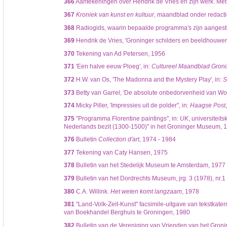
366
Aantekeningen over Hendrik de Vries en zijn werk. Met
367
Kroniek van kunst en kultuur
, maandblad onder redacti
368
Radiogids, waarin bepaalde programma's zijn aangest
369
Hendrik de Vries, 'Groninger schilders en beeldhouwers
370
Tekening van Ad Petersen, 1956
371
'Een halve eeuw Ploeg', in:
Cultureel Maandblad Gron
372
H.W. van Os, 'The Madonna and the Mystery Play', in:
S
373
Betty van Garrel, 'De absolute onbedorvenheid van Wo
374
Micky Piller, 'Impressies uit de polder", in:
Haagse Post
375
"Programma Florentine paintings", in:
UK
, universiteit
Nederlands bezit (1300-1500)" in het Groninger Museum, 
376
Bulletin
Collection d'art
, 1974 - 1984
377
Tekening van Caty Hansen, 1975
378
Bulletin van het Stedelijk Museum te Amsterdam, 1977
379
Bulletin van het Dordrechts Museum, jrg. 3 (1978), nr
380
C.A. Willink.
Het weten komt langzaam
, 1978
381
"Land-Volk-Zeit-Kunst" facsimile-uitgave van tekstkater
van Boekhandel Berghuis te Groningen, 1980
382
Bulletin van de Vereniging van Vrienden van het Gro