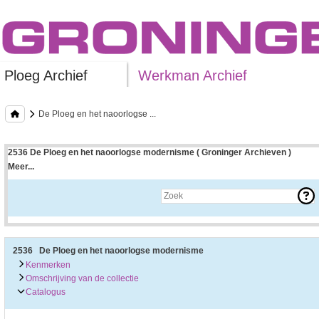
Ploeg Archief
Werkman Archief
De Ploeg en het naoorlogse ...
2536 De Ploeg en het naoorlogse modernisme ( Groninger Archieven )
Meer...
Uitleg bij archieftoegang
Een archieftoegang geeft uitgebreide informatie over een bepaald archief.
Een archieftoegang bestaat over het algemeen uit de navolgende onderdelen:
• Kenmerken van het archief
• Inleiding op het archief
• Inventaris of plaatsingslijst
2536 De Ploeg en het naoorlogse modernisme
• Eventueel bijlagen
Kenmerken
Omschrijving van de collectie
De kenmerken van het archief zijn o.m. de omvang, vindplaats, beschikbaarhei
Catalogus
De inleiding op het archief bevat interessante informatie over de geschiedenis 
bevatten.