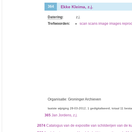
Ekke Kleima, z.j.
364
Datering
:
z.j.
Trefwoorden:
scan scans image images reprod
Organisatie:
Groninger Archieven
laatste wijziging 28-03-2012
1 gedigitaliseerd
totaal 11 best
365
Jan Jordens, z.j.
2074
Catalogus van de expositie van schilderijen van de k