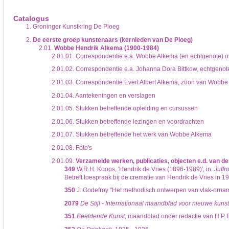
De inventaris of plaatsingslijst is een hiërarchisch opgebouwd overzicht van bes
een inventaris behoeft enige oefening en ervaring.
Catalogus
Bij het zoeken in de inventaris wordt de hiërarchie gevolgd. De rubrieken in de 
1.
Groninger Kunstkring De Ploeg
niveau voor, dan voldoen onderliggende niveaus ook aan de zoekvraag.
2.
De eerste groep kunstenaars (kernleden van De Ploeg)
2.01.
Wobbe Hendrik Alkema (1900-1984)
2.01.01.
Correspondentie e.a. Wobbe Alkema (en echtgenote) o
2.01.02.
Correspondentie e.a. Johanna Dora Bittkow, echtgeno
2.01.03.
Correspondentie Evert Albert Alkema, zoon van Wobbe
2.01.04.
Aantekeningen en verslagen
2.01.05.
Stukken betreffende opleiding en cursussen
2.01.06.
Stukken betreffende lezingen en voordrachten
2.01.07.
Stukken betreffende het werk van Wobbe Alkema
2.01.08.
Foto's
2.01.09.
Verzamelde werken, publicaties, objecten e.d. van d
349
W.R.H. Koops, 'Hendrik de Vries (1896-1989)', in:
Juffr
Betreft toespraak bij de crematie van Hendrik de Vries in 
350
J. Godefroy "Het methodisch ontwerpen van vlak-ornam
2079
De Stijl - Internationaal maandblad voor nieuwe kuns
351
Beeldende Kunst
, maandblad onder redactie van H.P.