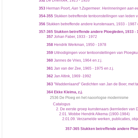
352
De Driehoek
, 1925 - 1926
353
Herman Poort,
Aan 't Zugermeer. Herinneringen aan ee
354-355
Stukken betreffende tentoonstellingen van leden 
356
Stukken betreffende andere kunstenaars, 1933 - 1987 e
357-365
Stukken betreffende andere Ploegleden, 1933 -
357
Johan Faber, 1933 - 1972
358
Hendrik Werkman, 1950 - 1978
359
Uitnodigingen voor tentoonstellingen van Ploegku
360
Jannes de Vries, 1964 en z.j.
361
Jan van der Zee, 1965 - 1975 en z.j.
362
Jan Altink, 1969 -1992
363
"Waddenlaand" Gedichten van Jan de Boer, met ta
364
Ekke Kleima, z.j.
2536 De Ploeg en het naoorlogse modernisme
Catalogus
2. De eerste groep kunstenaars (kernleden van 
2.01. Wobbe Hendrik Alkema (1900-1984)
2.01.09. Verzamelde werken, publicaties, obj
357-365
Stukken betreffende andere Ploe