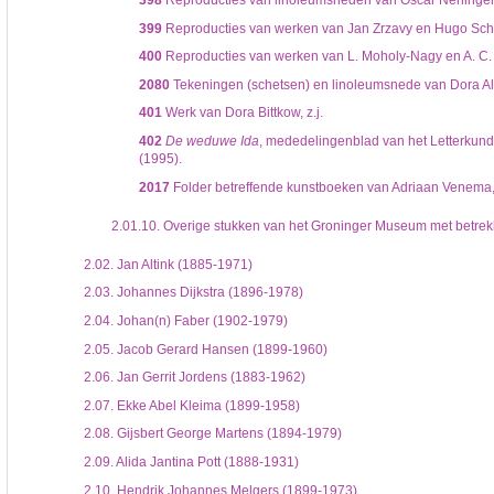
399
Reproducties van werken van Jan Zrzavy en Hugo Schei
400
Reproducties van werken van L. Moholy-Nagy en A. C. Wi
2080
Tekeningen (schetsen) en linoleumsnede van Dora Alk
401
Werk van Dora Bittkow, z.j.
402
De weduwe Ida
, mededelingenblad van het Letterkundi
(1995).
2017
Folder betreffende kunstboeken van Adriaan Venema, 
2.01.10.
Overige stukken van het Groninger Museum met betrek
2.02.
Jan Altink (1885-1971)
2.03.
Johannes Dijkstra (1896-1978)
2.04.
Johan(n) Faber (1902-1979)
2.05.
Jacob Gerard Hansen (1899-1960)
2.06.
Jan Gerrit Jordens (1883-1962)
2.07.
Ekke Abel Kleima (1899-1958)
2.08.
Gijsbert George Martens (1894-1979)
2.09.
Alida Jantina Pott (1888-1931)
2.10.
Hendrik Johannes Melgers (1899-1973)