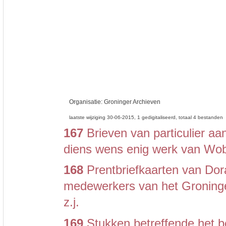
Organisatie:
Groninger Archieven
laatste wijziging 30-06-2015
1 gedigitaliseerd
totaal 4 bestanden
167
Brieven van particulier a
diens wens enig werk van Wo
168
Prentbriefkaarten van Dor
medewerkers van het Groning
z.j.
169
Stukken betreffende het b