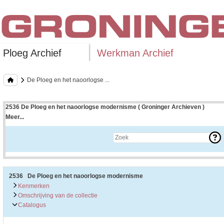
Ploeg Archief
Werkman Archief
De Ploeg en het naoorlogse ...
2536 De Ploeg en het naoorlogse modernisme ( Groninger Archieven )
Meer...
Uitleg bij archieftoegang
Een archieftoegang geeft uitgebreide informatie over een bepaald archief.
Een archieftoegang bestaat over het algemeen uit de navolgende onderdelen:
• Kenmerken van het archief
• Inleiding op het archief
• Inventaris of plaatsingslijst
2536 De Ploeg en het naoorlogse modernisme
• Eventueel bijlagen
Kenmerken
Omschrijving van de collectie
De kenmerken van het archief zijn o.m. de omvang, vindplaats, beschikbaarhei
Catalogus
De inleiding op het archief bevat interessante informatie over de geschiedenis 
bevatten.