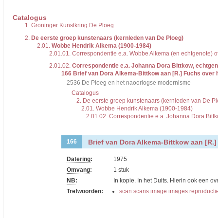
De inventaris of plaatsingslijst is een hiërarchisch opgebouwd overzicht van bes
een inventaris behoeft enige oefening en ervaring.
Catalogus
Bij het zoeken in de inventaris wordt de hiërarchie gevolgd. De rubrieken in de 
1.
Groninger Kunstkring De Ploeg
niveau voor, dan voldoen onderliggende niveaus ook aan de zoekvraag.
2.
De eerste groep kunstenaars (kernleden van De Ploeg)
2.01.
Wobbe Hendrik Alkema (1900-1984)
2.01.01.
Correspondentie e.a. Wobbe Alkema (en echtgenote) o
2.01.02.
Correspondentie e.a. Johanna Dora Bittkow, echtge
166
Brief van Dora Alkema-Bittkow aan [R.] Fuchs over 
2536 De Ploeg en het naoorlogse modernisme
Catalogus
2. De eerste groep kunstenaars (kernleden van De Pl
2.01. Wobbe Hendrik Alkema (1900-1984)
2.01.02. Correspondentie e.a. Johanna Dora Bit
Brief van Dora Alkema-Bittkow aan [R.
166
Datering
:
1975
Omvang
:
1 stuk
NB
:
In kopie. In het Duits. Hierin ook een 
Trefwoorden:
scan scans image images reproducti