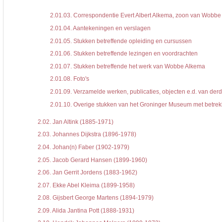
2.01.03.
Correspondentie Evert Albert Alkema, zoon van Wobbe
2.01.04.
Aantekeningen en verslagen
2.01.05.
Stukken betreffende opleiding en cursussen
2.01.06.
Stukken betreffende lezingen en voordrachten
2.01.07.
Stukken betreffende het werk van Wobbe Alkema
2.01.08.
Foto's
2.01.09.
Verzamelde werken, publicaties, objecten e.d. van der
2.01.10.
Overige stukken van het Groninger Museum met betrek
2.02.
Jan Altink (1885-1971)
2.03.
Johannes Dijkstra (1896-1978)
2.04.
Johan(n) Faber (1902-1979)
2.05.
Jacob Gerard Hansen (1899-1960)
2.06.
Jan Gerrit Jordens (1883-1962)
2.07.
Ekke Abel Kleima (1899-1958)
2.08.
Gijsbert George Martens (1894-1979)
2.09.
Alida Jantina Pott (1888-1931)