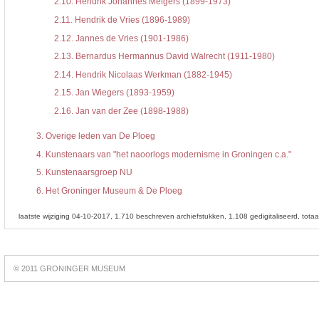
2.10.
Hendrik Johannes Melgers (1899-1973)
2.11.
Hendrik de Vries (1896-1989)
2.12.
Jannes de Vries (1901-1986)
2.13.
Bernardus Hermannus David Walrecht (1911-1980)
2.14.
Hendrik Nicolaas Werkman (1882-1945)
2.15.
Jan Wiegers (1893-1959)
2.16.
Jan van der Zee (1898-1988)
3.
Overige leden van De Ploeg
4.
Kunstenaars van "het naoorlogs modernisme in Groningen c.a."
5.
Kunstenaarsgroep NU
6.
Het Groninger Museum & De Ploeg
laatste wijziging 04-10-2017
1.710 beschreven archiefstukken
1.108 gedigitaliseerd
tota
Best
online
© 2011 GRONINGER MUSEUM
slots
https://slotsdad.com/
.
Play
live
roulette