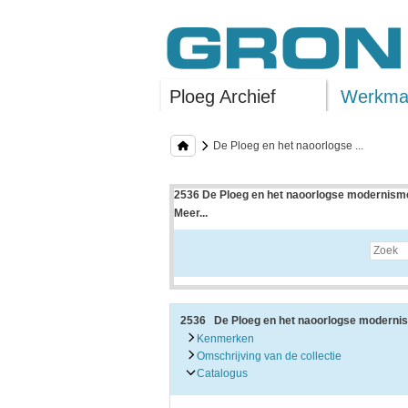
Ploeg Archief
Werkman
De Ploeg en het naoorlogse ...
2536 De Ploeg en het naoorlogse modernisme
Meer...
Uitleg bij archieftoegang
Een archieftoegang geeft uitgebreide informati
Een archieftoegang bestaat over het algemeen
• Kenmerken van het archief
• Inleiding op het archief
• Inventaris of plaatsingslijst
2536 De Ploeg en het naoorlogse moderni
• Eventueel bijlagen
Kenmerken
Omschrijving van de collectie
De kenmerken van het archief zijn o.m. de omv
Catalogus
De inleiding op het archief bevat interessante
bevatten.