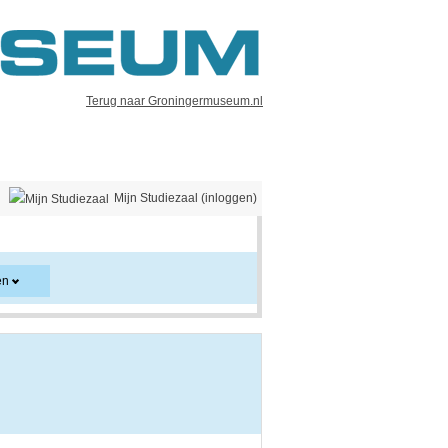
Terug naar Groningermuseum.nl
Mijn Studiezaal (inloggen)
en
er en kan ook aanwijzingen voor het gebruik