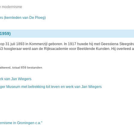
se modernisme
rs (kernleden van De Ploeg)
-1959)
op 31 juli 1893 in Kommerzijl geboren. In 1917 huwde hij met Geessiena Steegstra
953 hoogleraar werd aan de Rijksacademie voor Beeldende Kunsten. Hij overleed 
aliseerd
totaal 859 bestanden
rk van Jan Wiegers
ger Museum met betrekking tot leven en werk van Jan Wiegers
rnisme in Groningen c.a."