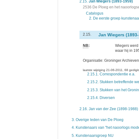
2.15.
Jan Wiegers (1893-1959)
2536 De Ploeg en het naoorlog
Catalogus
2. De eerste groep kunstenaa
Jan Wiegers (1893
2.15.
NB
:
Wiegers werd 
waar hij in 1
Organisatie:
Groninger Archieven
laatste wijziging 21-06-2011
68 gedigit
2.15.1.
Correspondentie e.a.
2.15.2.
Stukken betreffende we
2.15.3.
Stukken van het Gronin
2.15.4.
Diversen
2.16.
Jan van der Zee (1898-1988)
3.
Overige leden van De Ploeg
4.
Kunstenaars van "het naoorlogs mode
5.
Kunstenaarsgroep NU