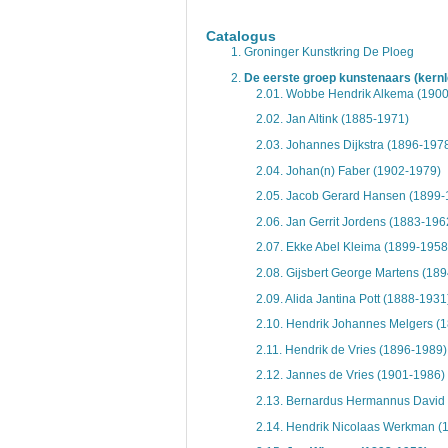
De inventaris of plaatsingslijst is een hiërarc
een inventaris behoeft enige oefening en ervar
Catalogus
Bij het zoeken in de inventaris wordt de hiërar
1.
Groninger Kunstkring De Ploeg
niveau voor, dan voldoen onderliggende nivea
2.
De eerste groep kunstenaars (kern
2.01.
Wobbe Hendrik Alkema (1900
2.02.
Jan Altink (1885-1971)
2.03.
Johannes Dijkstra (1896-197
2.04.
Johan(n) Faber (1902-1979)
2.05.
Jacob Gerard Hansen (1899-
2.06.
Jan Gerrit Jordens (1883-196
2.07.
Ekke Abel Kleima (1899-1958
2.08.
Gijsbert George Martens (18
2.09.
Alida Jantina Pott (1888-1931
2.10.
Hendrik Johannes Melgers (
2.11.
Hendrik de Vries (1896-1989)
2.12.
Jannes de Vries (1901-1986)
2.13.
Bernardus Hermannus David 
2.14.
Hendrik Nicolaas Werkman (