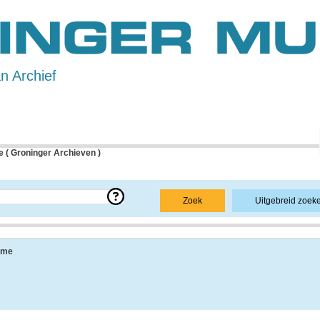
 Archief
 ( Groninger Archieven )
e over een bepaald archief.
Zoek
Uitgebreid zoek
 uit de navolgende onderdelen:
sme
ang, vindplaats, beschikbaarheid, openbaarheid en andere.
 informatie over de geschiedenis van het archief, achtergronden van de archiefvorm