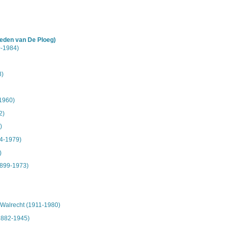
hisch opgebouwd overzicht van beschreven archiefstukken. De beschrijvingen zijn fo
ing.
chie gevolgd. De rubrieken in de inventaris maken deel uit van de beschrijving op 
us ook aan de zoekvraag.
leden van De Ploeg)
-1984)
8)
1960)
2)
)
94-1979)
)
1899-1973)
Walrecht (1911-1980)
1882-1945)