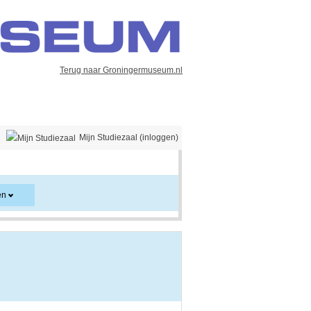
Terug naar Groningermuseum.nl
Mijn Studiezaal (inloggen)
en
er en kan ook aanwijzingen voor het gebruik