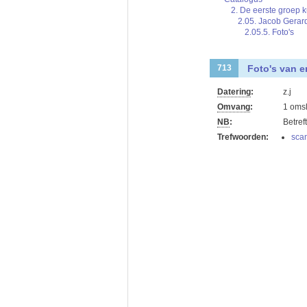
2. De eerste groep 
2.05. Jacob Gera
2.05.5. Foto's
Foto's van e
713
Datering
:
z.j
Omvang
:
1 oms
NB
:
Betref
Trefwoorden:
sca