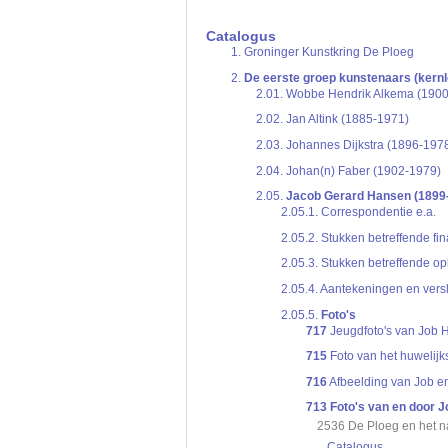
De inventaris of plaatsingslijst is een hiërarc
een inventaris behoeft enige oefening en ervar
Catalogus
Bij het zoeken in de inventaris wordt de hiërar
1.
Groninger Kunstkring De Ploeg
niveau voor, dan voldoen onderliggende nivea
2.
De eerste groep kunstenaars (kern
2.01.
Wobbe Hendrik Alkema (1900
2.02.
Jan Altink (1885-1971)
2.03.
Johannes Dijkstra (1896-197
2.04.
Johan(n) Faber (1902-1979)
2.05.
Jacob Gerard Hansen (1899
2.05.1.
Correspondentie e.a.
2.05.2.
Stukken betreffende fi
2.05.3.
Stukken betreffende op
2.05.4.
Aantekeningen en vers
2.05.5.
Foto's
717
Jeugdfoto's van Job 
715
Foto van het huwelij
716
Afbeelding van Job en
713
Foto's van en door J
2536 De Ploeg en het 
Catalogus