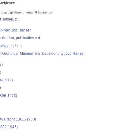
Archieven
2
1 gedigitaliseerd
totaal 9 bestanden
Hansen, z.j.
erk van Job Hansen
derden, publicaties e.d.
 nalatenschap
t Groninger Museum met betrekking tot Job Hansen
2)
)
94-1979)
)
1899-1973)
Walrecht (1911-1980)
1882-1945)