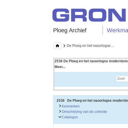
Ploeg Archief
Werkman
De Ploeg en het naoorlogse ...
2536 De Ploeg en het naoorlogse modernisme
Meer...
Uitleg bij archieftoegang
Een archieftoegang geeft uitgebreide informati
Een archieftoegang bestaat over het algemeen
• Kenmerken van het archief
• Inleiding op het archief
• Inventaris of plaatsingslijst
2536 De Ploeg en het naoorlogse moderni
• Eventueel bijlagen
Kenmerken
Omschrijving van de collectie
De kenmerken van het archief zijn o.m. de omv
Catalogus
De inleiding op het archief bevat interessante
bevatten.