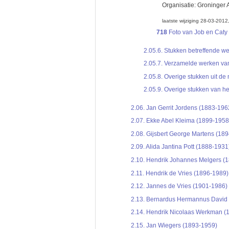
Organisatie:
Groninger 
laatste wijziging 28-03-201
718
Foto van Job en Caty 
2.05.6.
Stukken betreffende w
2.05.7.
Verzamelde werken van 
2.05.8.
Overige stukken uit de
2.05.9.
Overige stukken van he
2.06.
Jan Gerrit Jordens (1883-196
2.07.
Ekke Abel Kleima (1899-1958
2.08.
Gijsbert George Martens (18
2.09.
Alida Jantina Pott (1888-1931
2.10.
Hendrik Johannes Melgers (
2.11.
Hendrik de Vries (1896-1989)
2.12.
Jannes de Vries (1901-1986)
2.13.
Bernardus Hermannus David 
2.14.
Hendrik Nicolaas Werkman (
2.15.
Jan Wiegers (1893-1959)