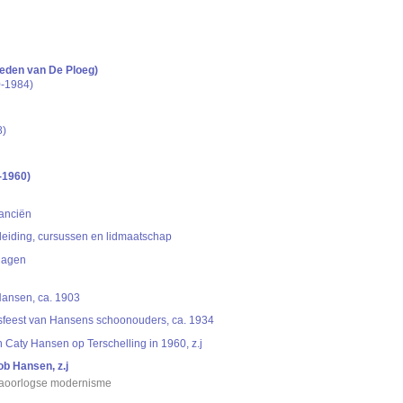
hisch opgebouwd overzicht van beschreven archiefstukken. De beschrijvingen zijn fo
ing.
chie gevolgd. De rubrieken in de inventaris maken deel uit van de beschrijving op 
us ook aan de zoekvraag.
leden van De Ploeg)
-1984)
8)
-1960)
nanciën
leiding, cursussen en lidmaatschap
lagen
Hansen, ca. 1903
ksfeest van Hansens schoonouders, ca. 1934
 Caty Hansen op Terschelling in 1960, z.j
ob Hansen, z.j
naoorlogse modernisme