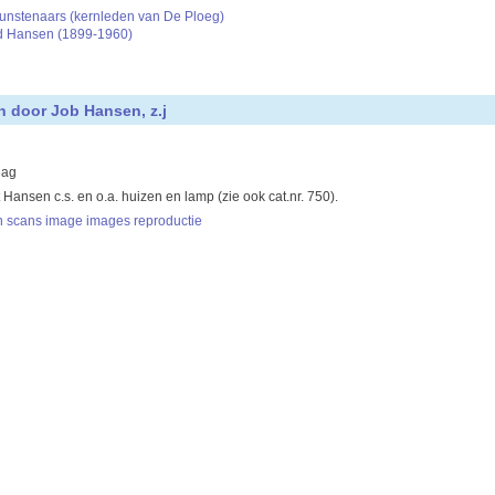
kunstenaars (kernleden van De Ploeg)
rd Hansen (1899-1960)
n door Job Hansen, z.j
lag
t Hansen c.s. en o.a. huizen en lamp (zie ook cat.nr. 750).
n scans image images reproductie