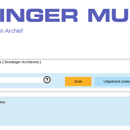
 Archief
 ( Groninger Archieven )
e over een bepaald archief.
Zoek
Uitgebreid zoek
 uit de navolgende onderdelen:
sme
ang, vindplaats, beschikbaarheid, openbaarheid en andere.
 informatie over de geschiedenis van het archief, achtergronden van de archiefvorm