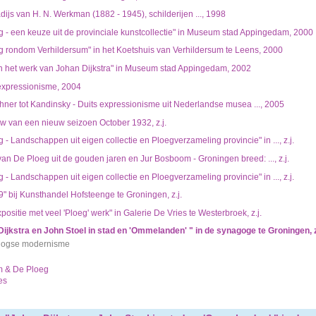
dijs van H. N. Werkman (1882 - 1945), schilderijen ..., 1998
g - een keuze uit de provinciale kunstcollectie" in Museum stad Appingedam, 2000
g rondom Verhildersum" in het Koetshuis van Verhildersum te Leens, 2000
in het werk van Johan Dijkstra" in Museum stad Appingedam, 2002
xpressionisme, 2004
hner tot Kandinsky - Duits expressionisme uit Nederlandse musea ..., 2005
w van een nieuw seizoen October 1932, z.j.
- Landschappen uit eigen collectie en Ploegverzameling provincie" in ..., z.j.
van De Ploeg uit de gouden jaren en Jur Bosboom - Groningen breed: ..., z.j.
- Landschappen uit eigen collectie en Ploegverzameling provincie" in ..., z.j.
" bij Kunsthandel Hofsteenge te Groningen, z.j.
ositie met veel 'Ploeg' werk" in Galerie De Vries te Westerbroek, z.j.
Dijkstra en John Stoel in stad en 'Ommelanden' " in de synagoge te Groningen, z
rlogse modernisme
m & De Ploeg
es