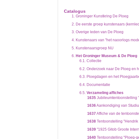
De inventaris of plaatsingslijst is een hiërarc
een inventaris behoeft enige oefening en ervar
Catalogus
Bij het zoeken in de inventaris wordt de hiërar
1.
Groninger Kunstkring De Ploeg
niveau voor, dan voldoen onderliggende nivea
2.
De eerste groep kunstenaars (kernle
3.
Overige leden van De Ploeg
4.
Kunstenaars van "het naoorlogs mode
5.
Kunstenaarsgroep NU
6.
Het Groninger Museum & De Ploeg
6.1.
Collectie
6.2.
Onderzoek naar De Ploeg en he
6.3.
Ploegdagen en het Ploegjaarb
6.4.
Documentatie
6.5.
Verzameling affiches
1635
Jubileumtentoonstelling "
1636
Aankondiging van Studium
1637
Affiche van de tentoonste
1638
Tentoonstelling "Hendrik
1639
"1925 Gitob Groote Inter
1640
Tentoonstelling "Ploeg-ge