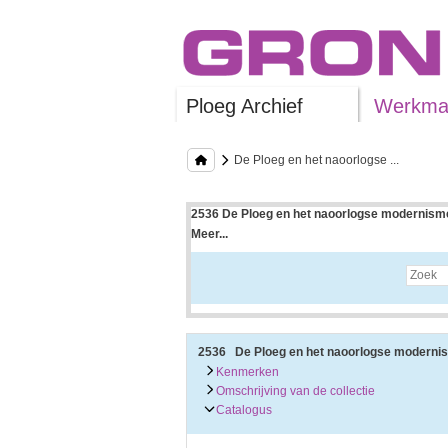
Ploeg Archief
Werkman
De Ploeg en het naoorlogse ...
2536 De Ploeg en het naoorlogse modernisme
Meer...
Uitleg bij archieftoegang
Een archieftoegang geeft uitgebreide informati
Een archieftoegang bestaat over het algemeen
• Kenmerken van het archief
• Inleiding op het archief
• Inventaris of plaatsingslijst
2536 De Ploeg en het naoorlogse moderni
• Eventueel bijlagen
Kenmerken
Omschrijving van de collectie
De kenmerken van het archief zijn o.m. de omv
Catalogus
De inleiding op het archief bevat interessante
bevatten.