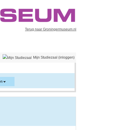
Terug naar Groningermuseum.nl
Mijn Studiezaal (inloggen)
en
er en kan ook aanwijzingen voor het gebruik