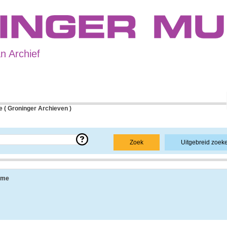
 Archief
 ( Groninger Archieven )
e over een bepaald archief.
Zoek
Uitgebreid zoek
 uit de navolgende onderdelen:
sme
ang, vindplaats, beschikbaarheid, openbaarheid en andere.
 informatie over de geschiedenis van het archief, achtergronden van de archiefvorm