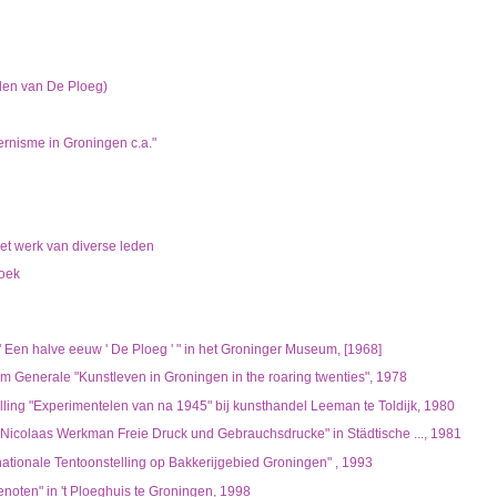
hisch opgebouwd overzicht van beschreven archiefstukken. De beschrijvingen zijn fo
ing.
chie gevolgd. De rubrieken in de inventaris maken deel uit van de beschrijving op 
us ook aan de zoekvraag.
den van De Ploeg)
rnisme in Groningen c.a."
t werk van diverse leden
oek
 Een halve eeuw ' De Ploeg ' " in het Groninger Museum, [1968]
 Generale "Kunstleven in Groningen in the roaring twenties", 1978
lling "Experimentelen van na 1945" bij kunsthandel Leeman te Toldijk, 1980
 Nicolaas Werkman Freie Druck und Gebrauchsdrucke" in Städtische ..., 1981
nationale Tentoonstelling op Bakkerijgebied Groningen" , 1993
noten" in 't Ploeghuis te Groningen, 1998