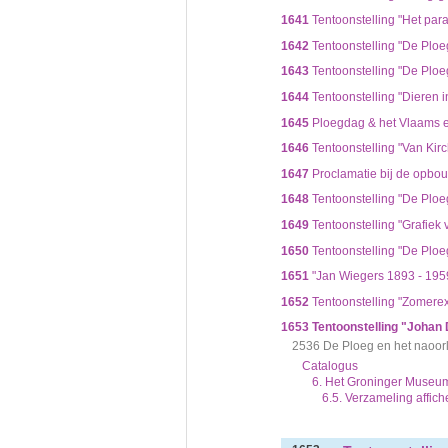
1641
Tentoonstelling "Het para
1642
Tentoonstelling "De Ploe
1643
Tentoonstelling "De Ploe
1644
Tentoonstelling "Dieren 
1645
Ploegdag & het Vlaams e
1646
Tentoonstelling "Van Kirc
1647
Proclamatie bij de opbou
1648
Tentoonstelling "De Ploeg 
1649
Tentoonstelling "Grafiek 
1650
Tentoonstelling "De Ploeg 
1651
"Jan Wiegers 1893 - 1959
1652
Tentoonstelling "Zomerexp
1653
Tentoonstelling "Johan 
2536 De Ploeg en het naoo
Catalogus
6. Het Groninger Museu
6.5. Verzameling affich