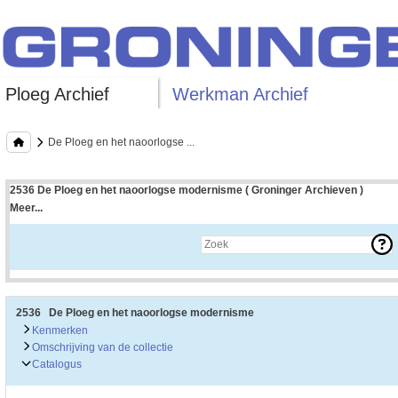
Ploeg Archief
Werkman Archief
De Ploeg en het naoorlogse ...
2536 De Ploeg en het naoorlogse modernisme ( Groninger Archieven )
Meer...
Uitleg bij archieftoegang
Een archieftoegang geeft uitgebreide informatie over een bepaald archief.
Een archieftoegang bestaat over het algemeen uit de navolgende onderdelen:
• Kenmerken van het archief
• Inleiding op het archief
• Inventaris of plaatsingslijst
2536 De Ploeg en het naoorlogse modernisme
• Eventueel bijlagen
Kenmerken
Omschrijving van de collectie
De kenmerken van het archief zijn o.m. de omvang, vindplaats, beschikbaarhei
Catalogus
De inleiding op het archief bevat interessante informatie over de geschiedenis 
bevatten.