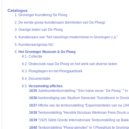
De inventaris of plaatsingslijst is een hiërarchisch opgebouwd overzicht van bes
een inventaris behoeft enige oefening en ervaring.
Catalogus
Bij het zoeken in de inventaris wordt de hiërarchie gevolgd. De rubrieken in de 
1.
Groninger Kunstkring De Ploeg
niveau voor, dan voldoen onderliggende niveaus ook aan de zoekvraag.
2.
De eerste groep kunstenaars (kernleden van De Ploeg)
3.
Overige leden van De Ploeg
4.
Kunstenaars van "het naoorlogs modernisme in Groningen c.a."
5.
Kunstenaarsgroep NU
6.
Het Groninger Museum & De Ploeg
6.1.
Collectie
6.2.
Onderzoek naar De Ploeg en het werk van diverse leden
6.3.
Ploegdagen en het Ploegjaarboek
6.4.
Documentatie
6.5.
Verzameling affiches
1635
Jubileumtentoonstelling " Een halve eeuw ' De Ploeg ' " i
1636
Aankondiging van Studium Generale "Kunstleven in Groning
1637
Affiche van de tentoonstelling "Experimentelen van na 194
1638
Tentoonstelling "Hendrik Nicolaas Werkman Freie Druck un
1639
"1925 Gitob Groote Internationale Tentoonstelling op Bakk
1640
Tentoonstelling "Ploeg-genoten" in 't Ploeghuis te Gronin