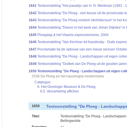
1641
Tentoonstelling "Het paradijs van H. N. Werkman (1882 - 194
1642
Tentoonstelling "De Ploeg - een keuze uit de provinciale
1643
Tentoonstelling "De Ploeg rondom Verhildersum" in het Ko
1644
Tentoonstelling "Dieren in het werk van Johan Dijkstra" 
1645
Ploegdag & het Vlaams expressionisme, 2004
1646
Tentoonstelling "Van Kirchner tot Kandinsky - Duits expre
1647
Proclamatie bij de opbouw van een nieuw seizoen October 
1648
Tentoonstelling "De Ploeg - Landschappen uit eigen collecti
1649
Tentoonstelling "Grafiek van De Ploeg uit de gouden jaren 
1650
Tentoonstelling "De Ploeg - Landschappen uit eigen collec
2536 De Ploeg en het naoorlogse modernisme
Catalogus
6. Het Groninger Museum & De Ploeg
6.5. Verzameling affiches
Tentoonstelling "De Ploeg - Landschappen u
1650
Titel:
Tentoonstelling "De Ploeg - Landschappen 
Bellingwolde
Datering
:
z.j.