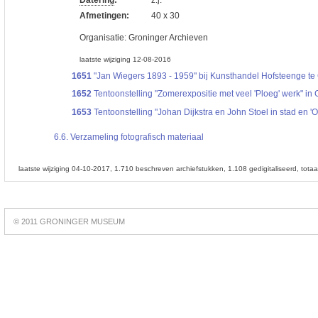
Afmetingen:
40 x 30
Organisatie:
Groninger Archieven
laatste wijziging 12-08-2016
1651
"Jan Wiegers 1893 - 1959" bij Kunsthandel Hofsteenge te G
1652
Tentoonstelling "Zomerexpositie met veel 'Ploeg' werk" in G
1653
Tentoonstelling "Johan Dijkstra en John Stoel in stad en '
6.6.
Verzameling fotografisch materiaal
laatste wijziging 04-10-2017
1.710 beschreven archiefstukken
1.108 gedigitaliseerd
tota
Best
online
© 2011 GRONINGER MUSEUM
slots
https://slotsdad.com/
.
Play
live
roulette
https://roulettegames.live/
.