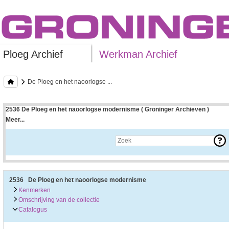
Ploeg Archief
Werkman Archief
De Ploeg en het naoorlogse ...
2536 De Ploeg en het naoorlogse modernisme ( Groninger Archieven )
Meer...
Uitleg bij archieftoegang
Een archieftoegang geeft uitgebreide informatie over een bepaald archief.
Een archieftoegang bestaat over het algemeen uit de navolgende onderdelen:
• Kenmerken van het archief
• Inleiding op het archief
• Inventaris of plaatsingslijst
2536 De Ploeg en het naoorlogse modernisme
• Eventueel bijlagen
Kenmerken
Omschrijving van de collectie
De kenmerken van het archief zijn o.m. de omvang, vindplaats, beschikbaarhei
Catalogus
De inleiding op het archief bevat interessante informatie over de geschiedenis 
bevatten.