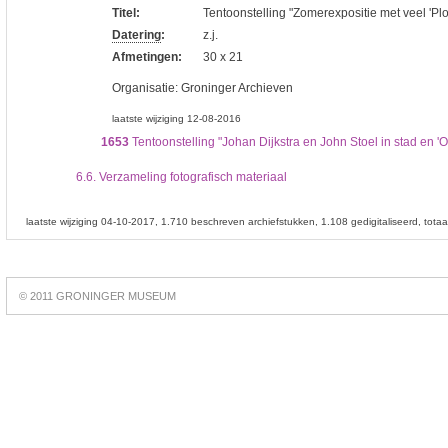
Titel:
Tentoonstelling "Zomerexpositie met veel 'Pl
Datering
:
z.j.
Afmetingen:
30 x 21
Organisatie:
Groninger Archieven
laatste wijziging 12-08-2016
1653
Tentoonstelling "Johan Dijkstra en John Stoel in stad en '
6.6.
Verzameling fotografisch materiaal
laatste wijziging 04-10-2017
1.710 beschreven archiefstukken
1.108 gedigitaliseerd
tota
Best
online
© 2011 GRONINGER MUSEUM
slots
https://slotsdad.com/
.
Play
live
roulette
https://roulettegames.live/
.