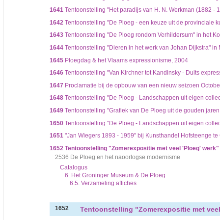
1641
Tentoonstelling "Het paradijs van H. N. Werkman (1882 - 194
1642
Tentoonstelling "De Ploeg - een keuze uit de provinciale
1643
Tentoonstelling "De Ploeg rondom Verhildersum" in het Ko
1644
Tentoonstelling "Dieren in het werk van Johan Dijkstra" 
1645
Ploegdag & het Vlaams expressionisme, 2004
1646
Tentoonstelling "Van Kirchner tot Kandinsky - Duits expre
1647
Proclamatie bij de opbouw van een nieuw seizoen October 
1648
Tentoonstelling "De Ploeg - Landschappen uit eigen collecti
1649
Tentoonstelling "Grafiek van De Ploeg uit de gouden jaren 
1650
Tentoonstelling "De Ploeg - Landschappen uit eigen collecti
1651
"Jan Wiegers 1893 - 1959" bij Kunsthandel Hofsteenge te G
1652
Tentoonstelling "Zomerexpositie met veel 'Ploeg' werk" i
2536 De Ploeg en het naoorlogse modernisme
Catalogus
6. Het Groninger Museum & De Ploeg
6.5. Verzameling affiches
Tentoonstelling "Zomerexpositie met veel '
1652