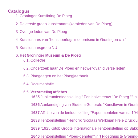
De inventaris of plaatsingslijst is een hiërarchisch opgebouwd overzicht van bes
een inventaris behoeft enige oefening en ervaring.
Catalogus
Bij het zoeken in de inventaris wordt de hiërarchie gevolgd. De rubrieken in de 
1.
Groninger Kunstkring De Ploeg
niveau voor, dan voldoen onderliggende niveaus ook aan de zoekvraag.
2.
De eerste groep kunstenaars (kernleden van De Ploeg)
3.
Overige leden van De Ploeg
4.
Kunstenaars van "het naoorlogs modernisme in Groningen c.a."
5.
Kunstenaarsgroep NU
6.
Het Groninger Museum & De Ploeg
6.1.
Collectie
6.2.
Onderzoek naar De Ploeg en het werk van diverse leden
6.3.
Ploegdagen en het Ploegjaarboek
6.4.
Documentatie
6.5.
Verzameling affiches
1635
Jubileumtentoonstelling " Een halve eeuw ' De Ploeg ' " i
1636
Aankondiging van Studium Generale "Kunstleven in Groning
1637
Affiche van de tentoonstelling "Experimentelen van na 194
1638
Tentoonstelling "Hendrik Nicolaas Werkman Freie Druck un
1639
"1925 Gitob Groote Internationale Tentoonstelling op Bakk
1640
Tentoonstelling "Ploeg-genoten" in 't Ploeghuis te Gronin