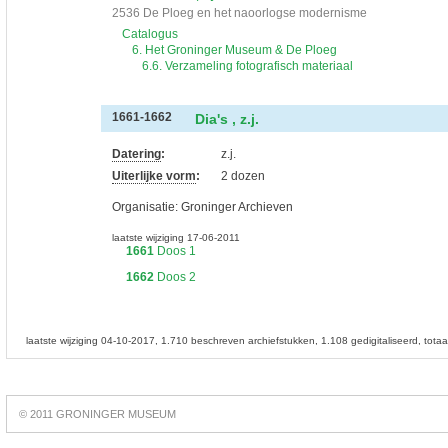
2536 De Ploeg en het naoorlogse modernisme
Catalogus
6. Het Groninger Museum & De Ploeg
6.6. Verzameling fotografisch materiaal
Dia's , z.j.
1661-1662
Datering
:
z.j.
Uiterlijke vorm
:
2 dozen
Organisatie:
Groninger Archieven
laatste wijziging 17-06-2011
1661
Doos 1
1662
Doos 2
laatste wijziging 04-10-2017
1.710 beschreven archiefstukken
1.108 gedigitaliseerd
tota
Best
online
© 2011 GRONINGER MUSEUM
slots
https://slotsdad.com/
.