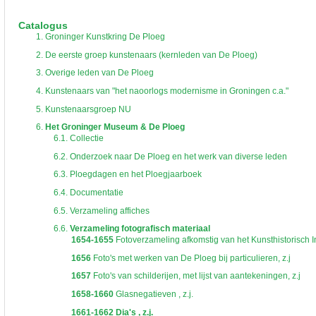
De inventaris of plaatsingslijst is een hiërarchisch opgebouwd overzicht van bes
een inventaris behoeft enige oefening en ervaring.
Catalogus
Bij het zoeken in de inventaris wordt de hiërarchie gevolgd. De rubrieken in de 
1.
Groninger Kunstkring De Ploeg
niveau voor, dan voldoen onderliggende niveaus ook aan de zoekvraag.
2.
De eerste groep kunstenaars (kernleden van De Ploeg)
3.
Overige leden van De Ploeg
4.
Kunstenaars van "het naoorlogs modernisme in Groningen c.a."
5.
Kunstenaarsgroep NU
6.
Het Groninger Museum & De Ploeg
6.1.
Collectie
6.2.
Onderzoek naar De Ploeg en het werk van diverse leden
6.3.
Ploegdagen en het Ploegjaarboek
6.4.
Documentatie
6.5.
Verzameling affiches
6.6.
Verzameling fotografisch materiaal
1654-1655
Fotoverzameling afkomstig van het Kunsthistorisch In
1656
Foto's met werken van De Ploeg bij particulieren, z.j
1657
Foto's van schilderijen, met lijst van aantekeningen, z.j
1658-1660
Glasnegatieven , z.j.
1661-1662
Dia's , z.j.