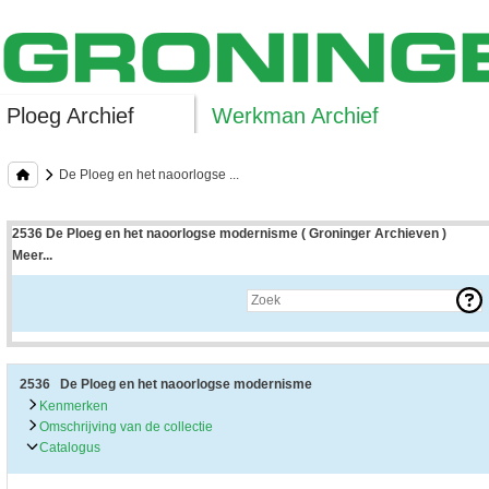
Ploeg Archief
Werkman Archief
De Ploeg en het naoorlogse ...
2536 De Ploeg en het naoorlogse modernisme ( Groninger Archieven )
Meer...
Uitleg bij archieftoegang
Een archieftoegang geeft uitgebreide informatie over een bepaald archief.
Een archieftoegang bestaat over het algemeen uit de navolgende onderdelen:
• Kenmerken van het archief
• Inleiding op het archief
• Inventaris of plaatsingslijst
2536 De Ploeg en het naoorlogse modernisme
• Eventueel bijlagen
Kenmerken
Omschrijving van de collectie
De kenmerken van het archief zijn o.m. de omvang, vindplaats, beschikbaarhei
Catalogus
De inleiding op het archief bevat interessante informatie over de geschiedenis 
bevatten.