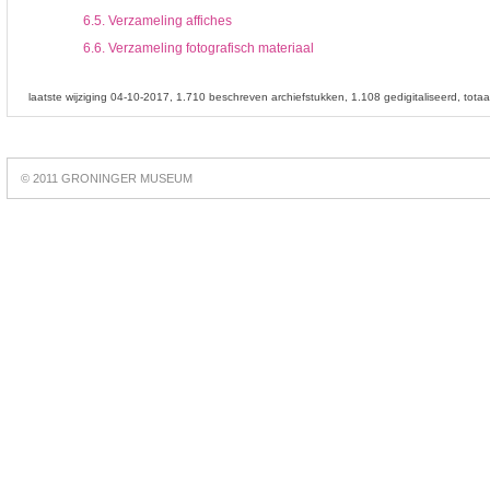
6.5.
Verzameling affiches
6.6.
Verzameling fotografisch materiaal
laatste wijziging 04-10-2017
1.710 beschreven archiefstukken
1.108 gedigitaliseerd
tota
Best
online
© 2011 GRONINGER MUSEUM
slots
https://slotsdad.com/
.
Play
live
roulette
https://roulettegames.live/
.