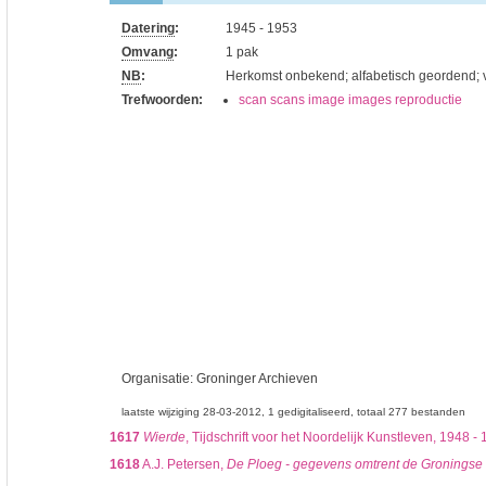
Datering
:
1945 - 1953
Omvang
:
1 pak
NB
:
Herkomst onbekend; alfabetisch geordend; v
Trefwoorden:
scan scans image images reproductie
Organisatie:
Groninger Archieven
laatste wijziging 28-03-2012
1 gedigitaliseerd
totaal 277 bestanden
1617
Wierde
, Tijdschrift voor het Noordelijk Kunstleven, 1948 -
1618
A.J. Petersen,
De Ploeg - gegevens omtrent de Groningse s