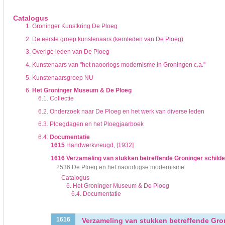
De inventaris of plaatsingslijst is een hiërarchisch opgebouwd overzicht van bes
een inventaris behoeft enige oefening en ervaring.
Catalogus
Bij het zoeken in de inventaris wordt de hiërarchie gevolgd. De rubrieken in de 
1.
Groninger Kunstkring De Ploeg
niveau voor, dan voldoen onderliggende niveaus ook aan de zoekvraag.
2.
De eerste groep kunstenaars (kernleden van De Ploeg)
3.
Overige leden van De Ploeg
4.
Kunstenaars van "het naoorlogs modernisme in Groningen c.a."
5.
Kunstenaarsgroep NU
6.
Het Groninger Museum & De Ploeg
6.1.
Collectie
6.2.
Onderzoek naar De Ploeg en het werk van diverse leden
6.3.
Ploegdagen en het Ploegjaarboek
6.4.
Documentatie
1615
Handwerkvreugd, [1932]
1616
Verzameling van stukken betreffende Groninger schilde
2536 De Ploeg en het naoorlogse modernisme
Catalogus
6. Het Groninger Museum & De Ploeg
6.4. Documentatie
Verzameling van stukken betreffende Gron
1616