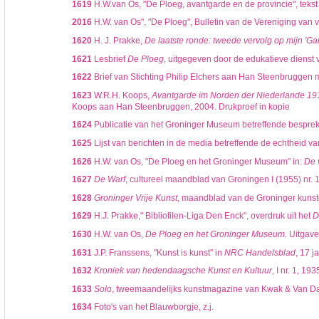
1619
H.W.van Os, "De Ploeg, avantgarde en de provincie", tekst
2016
H.W. van Os", "De Ploeg", Bulletin van de Vereniging van
1620
H. J. Prakke,
De laatste ronde: tweede vervolg op mijn 'Ga
1621
Lesbrief
De Ploeg
, uitgegeven door de edukatieve dienst
1622
Brief van Stichting Philip Elchers aan Han Steenbruggen 
1623
W.R.H. Koops,
Avantgarde im Norden der Niederlande 191
Koops aan Han Steenbruggen, 2004. Drukproef in kopie
1624
Publicatie van het Groninger Museum betreffende besprek
1625
Lijst van berichten in de media betreffende de echtheid va
1626
H.W. van Os, "De Ploeg en het Groninger Museum" in:
De 
1627
De Warf
, cultureel maandblad van Groningen I (1955) nr. 
1628
Groninger Vrije Kunst
, maandblad van de Groninger kunste
1629
H.J. Prakke," Bibliofilen-Liga Den Enck", overdruk uit het
D
1630
H.W. van Os,
De Ploeg en het Groninger Museum
. Uitgav
1631
J.P. Franssens, "Kunst is kunst" in
NRC Handelsblad
, 17 j
1632
Kroniek van hedendaagsche Kunst en Kultuur
, I nr. 1, 193
1633
Solo
, tweemaandelijks kunstmagazine van Kwak & Van Da
1634
Foto's van het Blauwborgje, z.j.