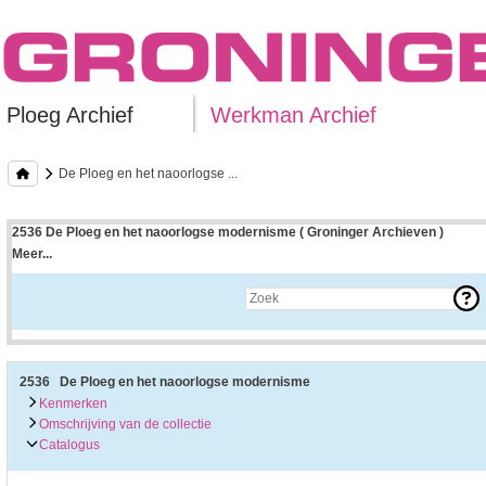
Ploeg Archief
Werkman Archief
De Ploeg en het naoorlogse ...
2536 De Ploeg en het naoorlogse modernisme ( Groninger Archieven )
Meer...
Uitleg bij archieftoegang
Een archieftoegang geeft uitgebreide informatie over een bepaald archief.
Een archieftoegang bestaat over het algemeen uit de navolgende onderdelen:
• Kenmerken van het archief
• Inleiding op het archief
• Inventaris of plaatsingslijst
2536 De Ploeg en het naoorlogse modernisme
• Eventueel bijlagen
Kenmerken
Omschrijving van de collectie
De kenmerken van het archief zijn o.m. de omvang, vindplaats, beschikbaarhei
Catalogus
De inleiding op het archief bevat interessante informatie over de geschiedenis 
bevatten.