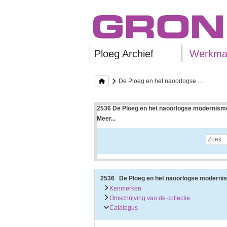
Ploeg Archief
Werkman
De Ploeg en het naoorlogse ...
2536 De Ploeg en het naoorlogse modernisme
Meer...
Uitleg bij archieftoegang
Een archieftoegang geeft uitgebreide informati
Een archieftoegang bestaat over het algemeen
• Kenmerken van het archief
• Inleiding op het archief
• Inventaris of plaatsingslijst
2536 De Ploeg en het naoorlogse moderni
• Eventueel bijlagen
Kenmerken
Omschrijving van de collectie
De kenmerken van het archief zijn o.m. de omv
Catalogus
De inleiding op het archief bevat interessante
bevatten.