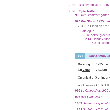
2.14.2.
Bakkeveen, april 1945
2.14.3.
Tijdschriften
993
Der Orchideengarten
994
Der Sturm
, 1925 mei
2536 De Ploeg en het 
Catalogus
2. De eerste groep 
2.14. Hendrik Nic
2.14.3. Tijdschrif
Der Sturm
, 
994
Datering
:
1925 mei
Omvang
:
1 katern
Organisatie:
Groninger 
laatste wijziging 22-06-2011
995
Le Crapouillet
, 1926 
996-997
Cahiers d'Art
, 19
1663
De nieuwe spectato
1664
G - Zeitschrift für e