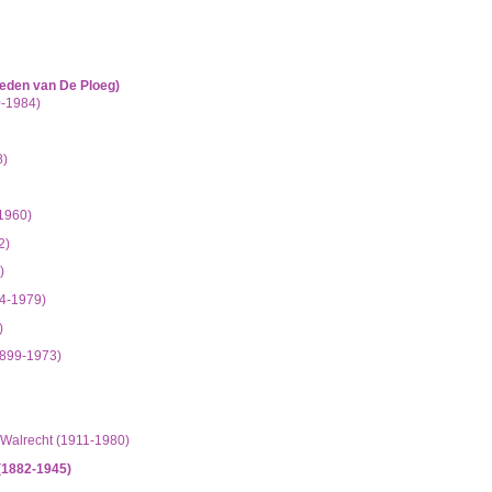
hisch opgebouwd overzicht van beschreven archiefstukken. De beschrijvingen zijn fo
ing.
chie gevolgd. De rubrieken in de inventaris maken deel uit van de beschrijving op 
us ook aan de zoekvraag.
leden van De Ploeg)
-1984)
8)
1960)
2)
)
94-1979)
)
1899-1973)
Walrecht (1911-1980)
(1882-1945)