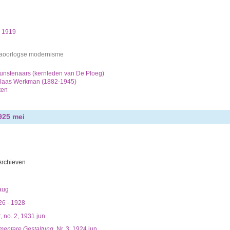
, 1919
naoorlogse modernisme
kunstenaars (kernleden van De Ploeg)
olaas Werkman (1882-1945)
ten
1925 mei
Archieven
aug
26 - 1928
r
, no. 2, 1931 jun
lementare Gestaltung
, Nr. 3, 1924 jun