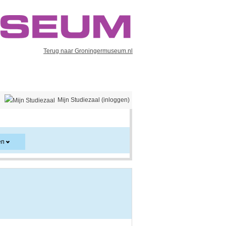
Terug naar Groningermuseum.nl
Mijn Studiezaal (inloggen)
en
er en kan ook aanwijzingen voor het gebruik