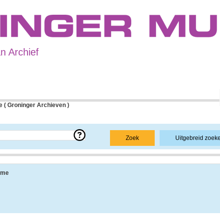
 Archief
 ( Groninger Archieven )
e over een bepaald archief.
Zoek
Uitgebreid zoek
 uit de navolgende onderdelen:
sme
ang, vindplaats, beschikbaarheid, openbaarheid en andere.
 informatie over de geschiedenis van het archief, achtergronden van de archiefvorm