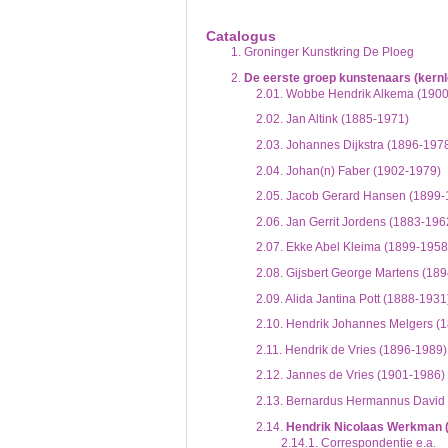
De inventaris of plaatsingslijst is een hiërarc
een inventaris behoeft enige oefening en ervar
Catalogus
Bij het zoeken in de inventaris wordt de hiërar
1.
Groninger Kunstkring De Ploeg
niveau voor, dan voldoen onderliggende nivea
2.
De eerste groep kunstenaars (kern
2.01.
Wobbe Hendrik Alkema (1900
2.02.
Jan Altink (1885-1971)
2.03.
Johannes Dijkstra (1896-197
2.04.
Johan(n) Faber (1902-1979)
2.05.
Jacob Gerard Hansen (1899-
2.06.
Jan Gerrit Jordens (1883-196
2.07.
Ekke Abel Kleima (1899-1958
2.08.
Gijsbert George Martens (18
2.09.
Alida Jantina Pott (1888-1931
2.10.
Hendrik Johannes Melgers (
2.11.
Hendrik de Vries (1896-1989)
2.12.
Jannes de Vries (1901-1986)
2.13.
Bernardus Hermannus David 
2.14.
Hendrik Nicolaas Werkman 
2.14.1.
Correspondentie e.a.