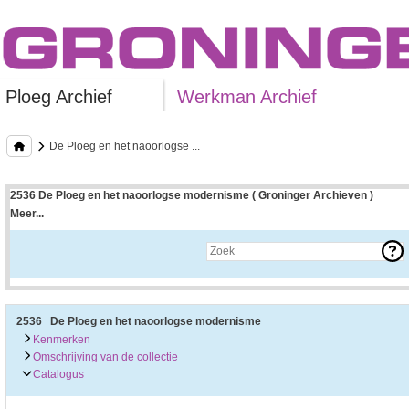
Ploeg Archief
Werkman Archief
De Ploeg en het naoorlogse ...
2536 De Ploeg en het naoorlogse modernisme ( Groninger Archieven )
Meer...
Uitleg bij archieftoegang
Een archieftoegang geeft uitgebreide informatie over een bepaald archief.
Een archieftoegang bestaat over het algemeen uit de navolgende onderdelen:
• Kenmerken van het archief
• Inleiding op het archief
• Inventaris of plaatsingslijst
2536 De Ploeg en het naoorlogse modernisme
• Eventueel bijlagen
Kenmerken
Omschrijving van de collectie
De kenmerken van het archief zijn o.m. de omvang, vindplaats, beschikbaarhei
Catalogus
De inleiding op het archief bevat interessante informatie over de geschiedenis 
bevatten.