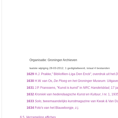
Organisatie:
Groninger Archieven
laatste wijziging 28-03-2012
1 gedigitaliseerd
totaal 4 bestanden
1629
H.J. Prakke," Bibliofilen-Liga Den Enck", overdruk uit het
D
1630
H.W. van Os,
De Ploeg en het Groninger Museum
. Uitgav
1631
J.P. Franssens, "Kunst is kunst" in
NRC Handelsblad
, 17 j
1632
Kroniek van hedendaagsche Kunst en Kultuur
, I nr. 1, 193
1633
Solo
, tweemaandelijks kunstmagazine van Kwak & Van Da
1634
Foto's van het Blauwborgje, z.j.
6.5.
Verzameling affiches