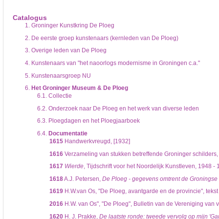
De inventaris of plaatsingslijst is een hiërarchisch opgebouwd overzicht van bes
een inventaris behoeft enige oefening en ervaring.
Catalogus
Bij het zoeken in de inventaris wordt de hiërarchie gevolgd. De rubrieken in de 
1.
Groninger Kunstkring De Ploeg
niveau voor, dan voldoen onderliggende niveaus ook aan de zoekvraag.
2.
De eerste groep kunstenaars (kernleden van De Ploeg)
3.
Overige leden van De Ploeg
4.
Kunstenaars van "het naoorlogs modernisme in Groningen c.a."
5.
Kunstenaarsgroep NU
6.
Het Groninger Museum & De Ploeg
6.1.
Collectie
6.2.
Onderzoek naar De Ploeg en het werk van diverse leden
6.3.
Ploegdagen en het Ploegjaarboek
6.4.
Documentatie
1615
Handwerkvreugd, [1932]
1616
Verzameling van stukken betreffende Groninger schilders,
1617
Wierde
, Tijdschrift voor het Noordelijk Kunstleven, 1948 -
1618
A.J. Petersen,
De Ploeg - gegevens omtrent de Groningse s
1619
H.W.van Os, "De Ploeg, avantgarde en de provincie", tekst
2016
H.W. van Os", "De Ploeg", Bulletin van de Vereniging van
1620
H. J. Prakke,
De laatste ronde: tweede vervolg op mijn 'Ga