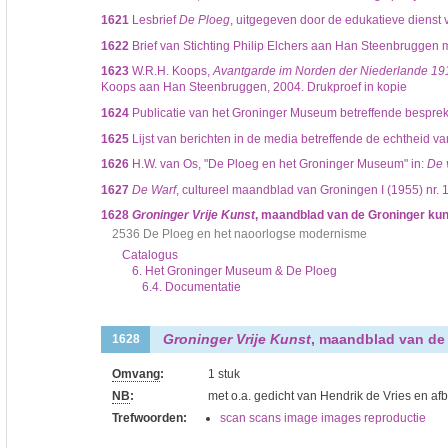
1621
Lesbrief
De Ploeg
, uitgegeven door de edukatieve dienst
1622
Brief van Stichting Philip Elchers aan Han Steenbruggen 
1623
W.R.H. Koops,
Avantgarde im Norden der Niederlande 191
Koops aan Han Steenbruggen, 2004. Drukproef in kopie
1624
Publicatie van het Groninger Museum betreffende besprek
1625
Lijst van berichten in de media betreffende de echtheid va
1626
H.W. van Os, "De Ploeg en het Groninger Museum" in:
De 
1627
De Warf
, cultureel maandblad van Groningen I (1955) nr. 
1628
Groninger Vrije Kunst
, maandblad van de Groninger kuns
2536 De Ploeg en het naoorlogse modernisme
Catalogus
6. Het Groninger Museum & De Ploeg
6.4. Documentatie
Groninger Vrije Kunst
, maandblad van de 
1628
Omvang
:
1 stuk
NB
:
met o.a. gedicht van Hendrik de Vries en a
Trefwoorden:
scan scans image images reproductie