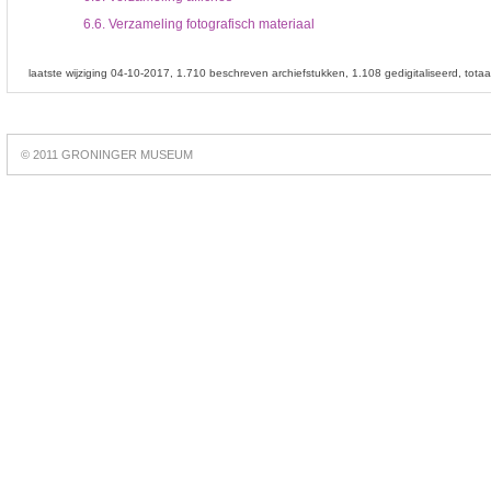
6.6.
Verzameling fotografisch materiaal
laatste wijziging 04-10-2017
1.710 beschreven archiefstukken
1.108 gedigitaliseerd
tota
Best
online
© 2011 GRONINGER MUSEUM
slots
https://slotsdad.com/
.
Play
live
roulette
https://roulettegames.live/
.