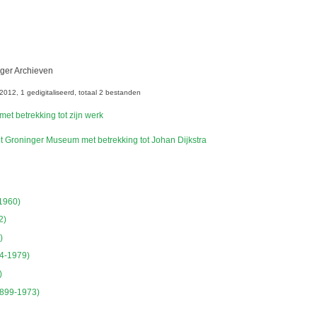
ger Archieven
3-2012
1 gedigitaliseerd
totaal 2 bestanden
et betrekking tot zijn werk
t Groninger Museum met betrekking tot Johan Dijkstra
1960)
2)
)
94-1979)
)
1899-1973)