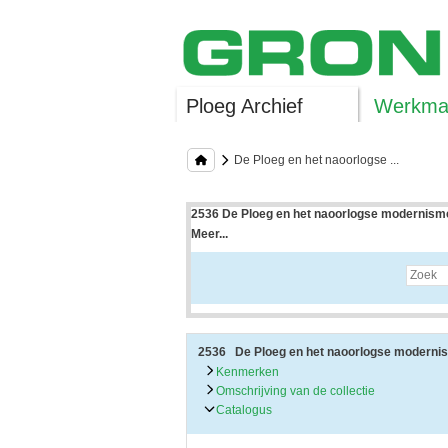
Ploeg Archief
Werkman
De Ploeg en het naoorlogse ...
2536 De Ploeg en het naoorlogse modernisme
Meer...
Uitleg bij archieftoegang
Een archieftoegang geeft uitgebreide informati
Een archieftoegang bestaat over het algemeen
• Kenmerken van het archief
• Inleiding op het archief
• Inventaris of plaatsingslijst
2536 De Ploeg en het naoorlogse moderni
• Eventueel bijlagen
Kenmerken
Omschrijving van de collectie
De kenmerken van het archief zijn o.m. de omv
Catalogus
De inleiding op het archief bevat interessante
bevatten.