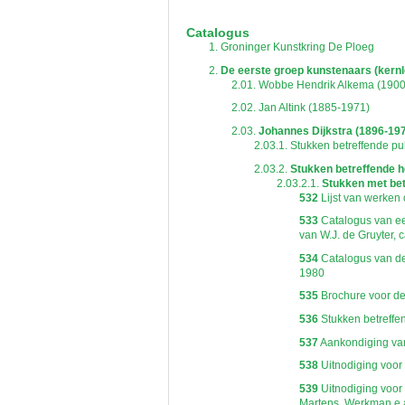
De inventaris of plaatsingslijst is een hiërarc
een inventaris behoeft enige oefening en ervar
Catalogus
Bij het zoeken in de inventaris wordt de hiërar
1.
Groninger Kunstkring De Ploeg
niveau voor, dan voldoen onderliggende nivea
2.
De eerste groep kunstenaars (kern
2.01.
Wobbe Hendrik Alkema (1900
2.02.
Jan Altink (1885-1971)
2.03.
Johannes Dijkstra (1896-19
2.03.1.
Stukken betreffende pub
2.03.2.
Stukken betreffende h
2.03.2.1.
Stukken met bet
532
Lijst van werken 
533
Catalogus van een
van W.J. de Gruyter, 
534
Catalogus van de 
1980
535
Brochure voor de 
536
Stukken betreffen
537
Aankondiging van 
538
Uitnodiging voor
539
Uitnodiging voor 
Martens, Werkman e.