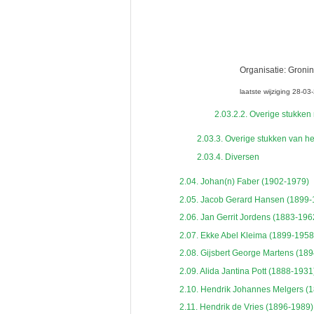
Organisatie:
Gronin
laatste wijziging 28-0
2.03.2.2.
Overige stukken m
2.03.3.
Overige stukken van he
2.03.4.
Diversen
2.04.
Johan(n) Faber (1902-1979)
2.05.
Jacob Gerard Hansen (1899-
2.06.
Jan Gerrit Jordens (1883-196
2.07.
Ekke Abel Kleima (1899-1958
2.08.
Gijsbert George Martens (18
2.09.
Alida Jantina Pott (1888-1931
2.10.
Hendrik Johannes Melgers (
2.11.
Hendrik de Vries (1896-1989)