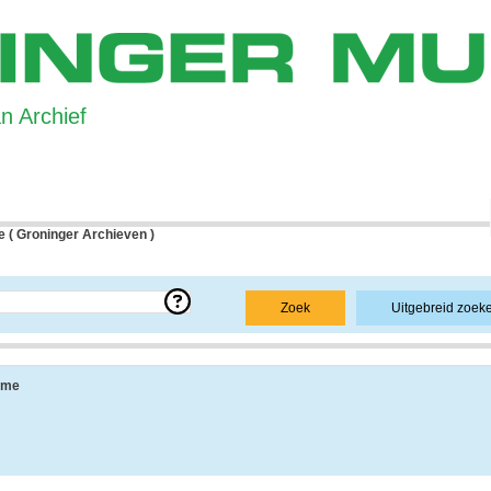
 Archief
 ( Groninger Archieven )
e over een bepaald archief.
Zoek
Uitgebreid zoek
 uit de navolgende onderdelen:
sme
ang, vindplaats, beschikbaarheid, openbaarheid en andere.
 informatie over de geschiedenis van het archief, achtergronden van de archiefvorm