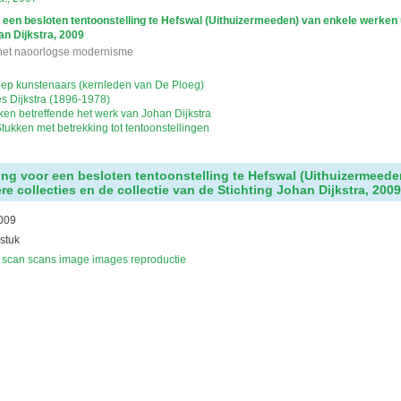
 een besloten tentoonstelling te Hefswal (Uithuizermeeden) van enkele werken uit
an Dijkstra, 2009
het naoorlogse modernisme
oep kunstenaars (kernleden van De Ploeg)
s Dijkstra (1896-1978)
ken betreffende het werk van Johan Dijkstra
Stukken met betrekking tot tentoonstellingen
ing voor een besloten tentoonstelling te Hefswal (Uithuizermeede
ere collecties en de collectie van de Stichting Johan Dijkstra, 200
009
 stuk
scan scans image images reproductie