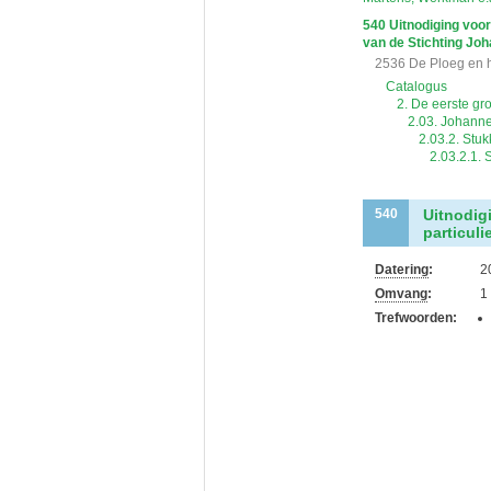
540
Uitnodiging voor
van de Stichting Joh
2536 De Ploeg en 
Catalogus
2. De eerste gr
2.03. Johanne
2.03.2. Stuk
2.03.2.1. 
Uitnodig
540
particuli
Datering
:
2
Omvang
:
1
Trefwoorden: