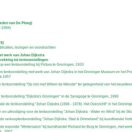
hisch opgebouwd overzicht van beschreven archiefstukken. De beschrijvingen zijn fo
ing.
chie gevolgd. De rubrieken in de inventaris maken deel uit van de beschrijving op 
us ook aan de zoekvraag.
leden van De Ploeg)
-1984)
78)
licaties, lezingen en voordrachten
et werk van Johan Dijkstra
rekking tot tentoonstellingen
op een tentoonstelling bij Pictura te Groningen, 1933
 tentoonstelling met werk van Johan Dijkstra in het Groninger Museum en het Prov
ca.1957
tentoonstelling "Op reis met Willem de Mérode" ter gelegenheid van het eeuwfeest 
tentoonstelling "Dijkstra's Groningen" in de Synagoge te Groningen, 1990
de de tentoonstelling "Johan Dijkstra (1896 - 1978). Het Overzicht!" in het Groni
en uitnodiging voor de tentoonstelling "Johan Dijkstra - Water en Wind" bij de Stic
 de verkooptentoonstelling "Johan Dijkstra. Stad & Ommeland" bij kunsthandel Hof
de expositie "Wintersalon" bij kunsthandel Richard ter Borg te Groningen, met werk
a., 2007