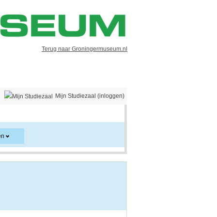
Terug naar Groningermuseum.nl
Mijn Studiezaal (inloggen)
en
er en kan ook aanwijzingen voor het gebruik