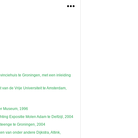
rmeel en globaal. Het lezen en begrijpen van
een lager niveau. Komt de zoekterm in een hoger
inciehuis te Groningen, met een inleiding
van de Vrije Universiteit te Amsterdam,
nger Museum, 1996
hting Expositie Molen Adam te Delfzijl, 2004
steenge te Groningen, 2004
en van onder andere Dijkstra, Altink,