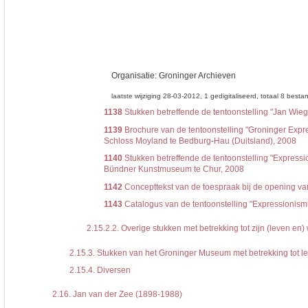
Organisatie:
Groninger Archieven
laatste wijziging 28-03-2012
1 gedigitaliseerd
totaal 8 besta
1138
Stukken betreffende de tentoonstelling "Jan Wie
1139
Brochure van de tentoonstelling "Groninger Expr
Schloss Moyland te Bedburg-Hau (Duitsland), 2008
1140
Stukken betreffende de tentoonstelling "Express
Bündner Kunstmuseum te Chur, 2008
1142
Concepttekst van de toespraak bij de opening van 
1143
Catalogus van de tentoonstelling "Expressionismus
2.15.2.2.
Overige stukken met betrekking tot zijn (leven en)
2.15.3.
Stukken van het Groninger Museum met betrekking tot l
2.15.4.
Diversen
2.16.
Jan van der Zee (1898-1988)