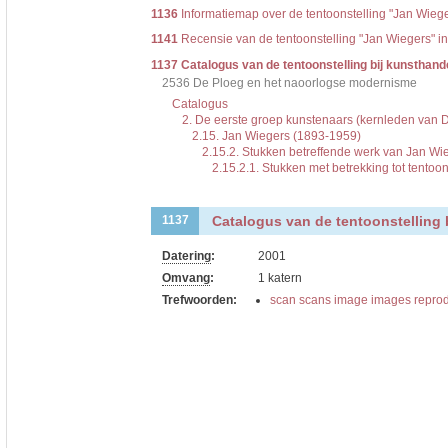
1136
Informatiemap over de tentoonstelling "Jan Wieg
1141
Recensie van de tentoonstelling "Jan Wiegers" i
1137
Catalogus van de tentoonstelling bij kunsthan
2536 De Ploeg en het naoorlogse modernisme
Catalogus
2. De eerste groep kunstenaars (kernleden van 
2.15. Jan Wiegers (1893-1959)
2.15.2. Stukken betreffende werk van Jan Wi
2.15.2.1. Stukken met betrekking tot tento
Catalogus van de tentoonstelling 
1137
Datering
:
2001
Omvang
:
1 katern
Trefwoorden:
scan scans image images reprod