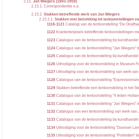
2.15.
Jan Wiegers (1893-1959)
2.15.1.
Correspondentie e.a.
2.15.2.
Stukken betreffende werk van Jan Wiegers
2.15.2.1.
Stukken met betrekking tot tentoonstellingen v
1118-1121
Catalogi van de tentoonstelling "De Onafha
1122
Krantenknipsels betreffende tentoonstellingen m
1123
Catalogus van de tentoonstelling bij kunsthand
1124
Catalogus van de tentoonstelling "Jan Wiegers" 
1125
Catalogus van de tentoonstelling bij kunsthand
1126
Uitnodiging voor de tentoonstelling in Museum 
1127
Uitnodiging voor de tentoonstelling van werk van 
1128
Catalogus van de tentoonstelling "Expressionisme
1129
Stukken betreffende een tentoonstelling in het S
1130
Catalogus van de tentoonstelling "4 leden Hollan
1131
Catalogus van de tentoonstelling "Jan Wiegers"
1132
Catalogus van een tentoonstelling van werk van
1133
Catalogus van de tentoonstelling bij kunsthandel
1134
Uitnodiging voor de tentoonstelling "Davoser Lan
1135
Uitnodiging voor de tentoonstelling "Portretten" bi