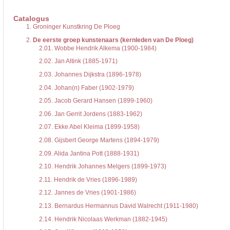
De inventaris of plaatsingslijst is een hiërarchisch opgebouwd overzicht van bes
een inventaris behoeft enige oefening en ervaring.
Catalogus
Bij het zoeken in de inventaris wordt de hiërarchie gevolgd. De rubrieken in de 
1.
Groninger Kunstkring De Ploeg
niveau voor, dan voldoen onderliggende niveaus ook aan de zoekvraag.
2.
De eerste groep kunstenaars (kernleden van De Ploeg)
2.01.
Wobbe Hendrik Alkema (1900-1984)
2.02.
Jan Altink (1885-1971)
2.03.
Johannes Dijkstra (1896-1978)
2.04.
Johan(n) Faber (1902-1979)
2.05.
Jacob Gerard Hansen (1899-1960)
2.06.
Jan Gerrit Jordens (1883-1962)
2.07.
Ekke Abel Kleima (1899-1958)
2.08.
Gijsbert George Martens (1894-1979)
2.09.
Alida Jantina Pott (1888-1931)
2.10.
Hendrik Johannes Melgers (1899-1973)
2.11.
Hendrik de Vries (1896-1989)
2.12.
Jannes de Vries (1901-1986)
2.13.
Bernardus Hermannus David Walrecht (1911-1980)
2.14.
Hendrik Nicolaas Werkman (1882-1945)