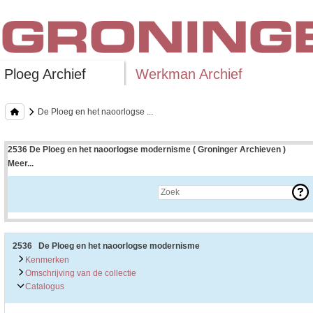
Ploeg Archief
Werkman Archief
De Ploeg en het naoorlogse ...
2536 De Ploeg en het naoorlogse modernisme ( Groninger Archieven )
Meer...
Uitleg bij archieftoegang
Een archieftoegang geeft uitgebreide informatie over een bepaald archief.
Een archieftoegang bestaat over het algemeen uit de navolgende onderdelen:
• Kenmerken van het archief
• Inleiding op het archief
• Inventaris of plaatsingslijst
2536 De Ploeg en het naoorlogse modernisme
• Eventueel bijlagen
Kenmerken
Omschrijving van de collectie
De kenmerken van het archief zijn o.m. de omvang, vindplaats, beschikbaarhei
Catalogus
De inleiding op het archief bevat interessante informatie over de geschiedenis 
bevatten.