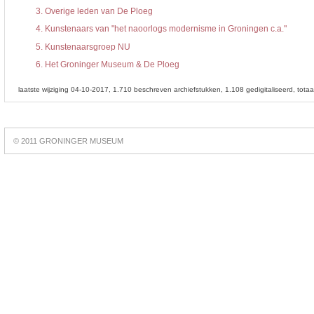
3.
Overige leden van De Ploeg
4.
Kunstenaars van "het naoorlogs modernisme in Groningen c.a."
5.
Kunstenaarsgroep NU
6.
Het Groninger Museum & De Ploeg
laatste wijziging 04-10-2017
1.710 beschreven archiefstukken
1.108 gedigitaliseerd
tota
Best
online
© 2011 GRONINGER MUSEUM
slots
https://slotsdad.com/
.
Play
live
roulette
https://roulettegames.live/
.