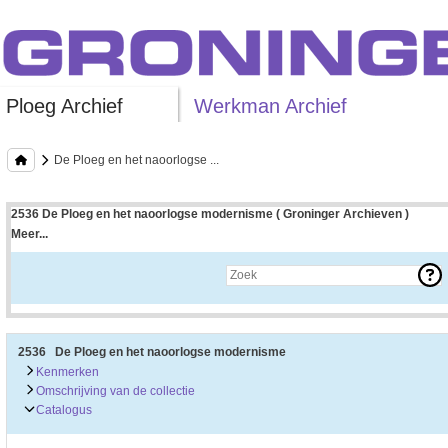
Ploeg Archief
Werkman Archief
De Ploeg en het naoorlogse ...
2536 De Ploeg en het naoorlogse modernisme ( Groninger Archieven )
Meer...
Uitleg bij archieftoegang
Een archieftoegang geeft uitgebreide informatie over een bepaald archief.
Een archieftoegang bestaat over het algemeen uit de navolgende onderdelen:
• Kenmerken van het archief
• Inleiding op het archief
• Inventaris of plaatsingslijst
2536 De Ploeg en het naoorlogse modernisme
• Eventueel bijlagen
Kenmerken
Omschrijving van de collectie
De kenmerken van het archief zijn o.m. de omvang, vindplaats, beschikbaarhei
Catalogus
De inleiding op het archief bevat interessante informatie over de geschiedenis 
bevatten.