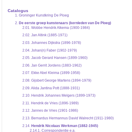
De inventaris of plaatsingslijst is een hiërarchisch opgebouwd overzicht van bes
een inventaris behoeft enige oefening en ervaring.
Catalogus
Bij het zoeken in de inventaris wordt de hiërarchie gevolgd. De rubrieken in de 
1.
Groninger Kunstkring De Ploeg
niveau voor, dan voldoen onderliggende niveaus ook aan de zoekvraag.
2.
De eerste groep kunstenaars (kernleden van De Ploeg)
2.01.
Wobbe Hendrik Alkema (1900-1984)
2.02.
Jan Altink (1885-1971)
2.03.
Johannes Dijkstra (1896-1978)
2.04.
Johan(n) Faber (1902-1979)
2.05.
Jacob Gerard Hansen (1899-1960)
2.06.
Jan Gerrit Jordens (1883-1962)
2.07.
Ekke Abel Kleima (1899-1958)
2.08.
Gijsbert George Martens (1894-1979)
2.09.
Alida Jantina Pott (1888-1931)
2.10.
Hendrik Johannes Melgers (1899-1973)
2.11.
Hendrik de Vries (1896-1989)
2.12.
Jannes de Vries (1901-1986)
2.13.
Bernardus Hermannus David Walrecht (1911-1980)
2.14.
Hendrik Nicolaas Werkman (1882-1945)
2.14.1.
Correspondentie e.a.