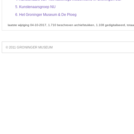
5.
Kunstenaarsgroep NU
6.
Het Groninger Museum & De Ploeg
laatste wijziging 04-10-2017
1.710 beschreven archiefstukken
1.108 gedigitaliseerd
tota
Best
online
© 2011 GRONINGER MUSEUM
slots
https://slotsdad.com/
.
Play
live
roulette
https://roulettegames.live/
.