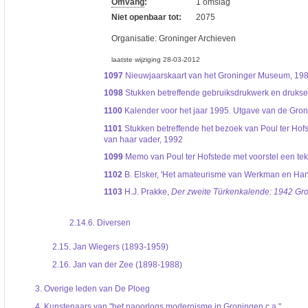
Omvang
:
1 omslag
Niet openbaar tot:
2075
Organisatie:
Groninger Archieven
laatste wijziging 28-03-2012
1097
Nieuwjaarskaart van het Groninger Museum, 19
1098
Stukken betreffende gebruiksdrukwerk en druks
1100
Kalender voor het jaar 1995. Utgave van de Gro
1101
Stukken betreffende het bezoek van Poul ter Ho
van haar vader, 1992
1099
Memo van Poul ter Hofstede met voorstel een te
1102
B. Elsker, 'Het amateurisme van Werkman en Hans
1103
H.J. Prakke,
Der zweite Türkenkalende: 1942 Gr
2.14.6.
Diversen
2.15.
Jan Wiegers (1893-1959)
2.16.
Jan van der Zee (1898-1988)
3.
Overige leden van De Ploeg
4.
Kunstenaars van "het naoorlogs modernisme in Groningen c.a."