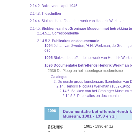
2.14.2.
Bakkeveen, april 1945
2.14.3.
Tijdschriften
2.14.4.
Stukken betreffende het werk van Hendrik Werkman
2.14.5.
Stukken van het Groninger Museum met betrekking t
2.14.5.1.
Correspondentie
2.14.5.2.
Publicaites en documentatie
1094
Johan van Zweden, 'H.N. Werkman, de Groninger d
dec
1095
Stukken betreffende het werk van Hendrik Werkma
1096
Documentatie betreffende Hendrik Werkman bi
2536 De Ploeg en het naoorlogse modernisme
Catalogus
2. De eerste groep kunstenaars (kernleden van 
2.14. Hendrik Nicolaas Werkman (1882-1945)
2.14.5. Stukken van het Groninger Museum m
2.14.5.2. Publicaites en documentatie
Documentatie betreffende Hendri
1096
Museum, 1981 - 1990 en z.j
Datering
:
1981 - 1990 en z.j