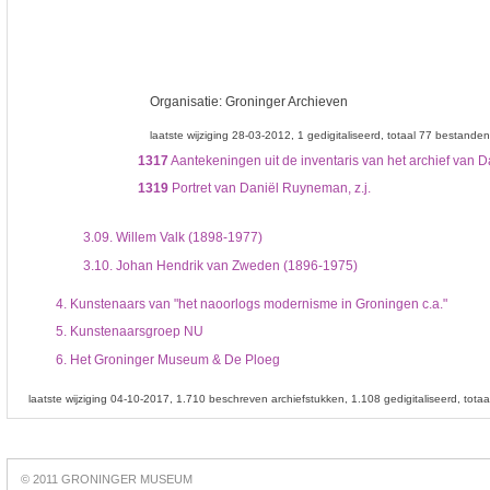
Organisatie:
Groninger Archieven
laatste wijziging 28-03-2012
1 gedigitaliseerd
totaal 77 bestanden
1317
Aantekeningen uit de inventaris van het archief van 
1319
Portret van Daniël Ruyneman, z.j.
3.09.
Willem Valk (1898-1977)
3.10.
Johan Hendrik van Zweden (1896-1975)
4.
Kunstenaars van "het naoorlogs modernisme in Groningen c.a."
5.
Kunstenaarsgroep NU
6.
Het Groninger Museum & De Ploeg
laatste wijziging 04-10-2017
1.710 beschreven archiefstukken
1.108 gedigitaliseerd
tota
Best
online
© 2011 GRONINGER MUSEUM