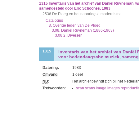
1315
Inventaris van het archief van Daniël Ruyneman, 
samengesteld door Eric Schoones, 1983
2536 De Ploeg en het naoorlogse modernisme
Catalogus
3. Overige leden van De Ploeg
3.08. Daniël Ruyneman (1886-1963)
3.08.2. Diversen
Inventaris van het archief van Danië
1315
voor hedendaagsche muziek, samenge
Datering
:
1983
Omvang
:
1 deel
NB
:
Het archief bevindt zich bij het Nederla
Trefwoorden:
scan scans image images reproducti