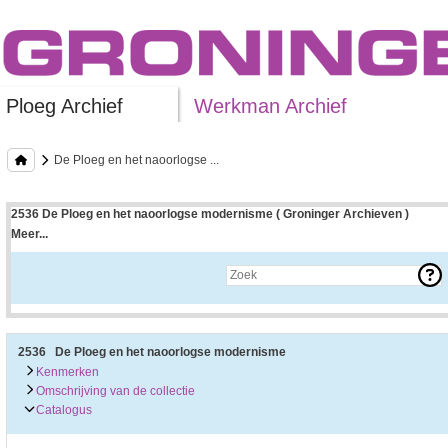
Ploeg Archief
Werkman Archief
De Ploeg en het naoorlogse ...
2536 De Ploeg en het naoorlogse modernisme ( Groninger Archieven )
Meer...
Uitleg bij archieftoegang
Een archieftoegang geeft uitgebreide informatie over een bepaald archief.
Een archieftoegang bestaat over het algemeen uit de navolgende onderdelen:
• Kenmerken van het archief
• Inleiding op het archief
• Inventaris of plaatsingslijst
2536 De Ploeg en het naoorlogse modernisme
• Eventueel bijlagen
Kenmerken
Omschrijving van de collectie
De kenmerken van het archief zijn o.m. de omvang, vindplaats, beschikbaarhei
Catalogus
De inleiding op het archief bevat interessante informatie over de geschiedenis 
bevatten.