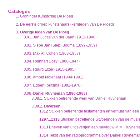
De inventaris of plaatsingslijst is een hiërarchisch opgebouwd overzicht van bes
een inventaris behoeft enige oefening en ervaring.
Catalogus
Bij het zoeken in de inventaris wordt de hiërarchie gevolgd. De rubrieken in de 
1.
Groninger Kunstkring De Ploeg
niveau voor, dan voldoen onderliggende niveaus ook aan de zoekvraag.
2.
De eerste groep kunstenaars (kernleden van De Ploeg)
3.
Overige leden van De Ploeg
3.01.
Jan Lucas van der Baan (1912-1990)
3.02.
Siebe Jan (Siep) Bouma (1899-1959)
3.03.
Max Ali Cohen (1903-1957)
3.04.
Reinhart Dozy (1880-1947)
3.05.
Ruurd Elzer (1915-1995)
3.06.
Arnold Molenaar (1904-1981)
3.07.
Egbert Reitsma (1892-1976)
3.08.
Daniël Ruyneman (1886-1963)
3.08.1.
Stukken betreffende werk van Daniël Ruyneman
3.08.2.
Diversen
1312
Stukken betreffende testamenten en verhuur van een
1297...1318
Stukken betreffende uitvoeringen van de muziekt
1313
Brieven van uitgeverijen aan mevrouw M.M. Ruynema
1314
Tekst van het radioprogramma over Daniël Ruyneman i