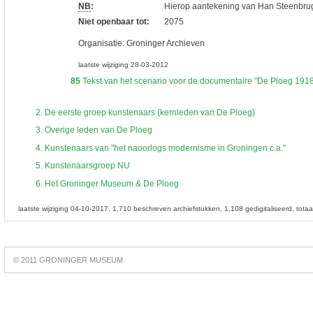
NB
:
Hierop aantekening van Han Steenbrugge
Niet openbaar tot:
2075
Organisatie:
Groninger Archieven
laatste wijziging 28-03-2012
85
Tekst van het scenario voor de documentaire "De Ploeg 1918 -
2.
De eerste groep kunstenaars (kernleden van De Ploeg)
3.
Overige leden van De Ploeg
4.
Kunstenaars van "het naoorlogs modernisme in Groningen c.a."
5.
Kunstenaarsgroep NU
6.
Het Groninger Museum & De Ploeg
laatste wijziging 04-10-2017
1.710 beschreven archiefstukken
1.108 gedigitaliseerd
tota
Best
online
© 2011 GRONINGER MUSEUM
slots
https://slotsdad.com/
.
Play
live
roulette