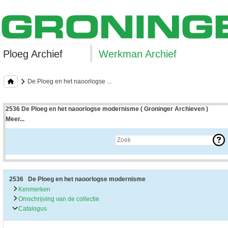
Ploeg Archief
Werkman Archief
De Ploeg en het naoorlogse ...
2536 De Ploeg en het naoorlogse modernisme ( Groninger Archieven )
Meer...
Uitleg bij archieftoegang
Een archieftoegang geeft uitgebreide informatie over een bepaald archief.
Een archieftoegang bestaat over het algemeen uit de navolgende onderdelen:
• Kenmerken van het archief
• Inleiding op het archief
• Inventaris of plaatsingslijst
2536 De Ploeg en het naoorlogse modernisme
• Eventueel bijlagen
Kenmerken
Omschrijving van de collectie
De kenmerken van het archief zijn o.m. de omvang, vindplaats, beschikbaarhei
Catalogus
De inleiding op het archief bevat interessante informatie over de geschiedenis 
bevatten.