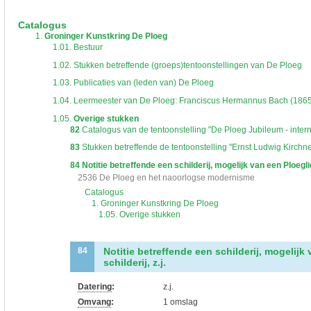
De inventaris of plaatsingslijst is een hiërarchisch opgebouwd overzicht van bes
een inventaris behoeft enige oefening en ervaring.
Catalogus
Bij het zoeken in de inventaris wordt de hiërarchie gevolgd. De rubrieken in de 
1.
Groninger Kunstkring De Ploeg
niveau voor, dan voldoen onderliggende niveaus ook aan de zoekvraag.
1.01.
Bestuur
1.02.
Stukken betreffende (groeps)tentoonstellingen van De Ploeg
1.03.
Publicaties van (leden van) De Ploeg
1.04.
Leermeester van De Ploeg: Franciscus Hermannus Bach (186
1.05.
Overige stukken
82
Catalogus van de tentoonstelling "De Ploeg Jubileum - inter
83
Stukken betreffende de tentoonstelling "Ernst Ludwig Kirchn
84
Notitie betreffende een schilderij, mogelijk van een Ploeglid,
2536 De Ploeg en het naoorlogse modernisme
Catalogus
1. Groninger Kunstkring De Ploeg
1.05. Overige stukken
Notitie betreffende een schilderij, mogelijk 
84
schilderij, z.j.
Datering
:
z.j.
Omvang
:
1 omslag