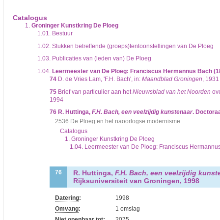
De inventaris of plaatsingslijst is een hiërarchisch opgebouwd overzicht van bes
een inventaris behoeft enige oefening en ervaring.
Catalogus
Bij het zoeken in de inventaris wordt de hiërarchie gevolgd. De rubrieken in de 
1.
Groninger Kunstkring De Ploeg
niveau voor, dan voldoen onderliggende niveaus ook aan de zoekvraag.
1.01.
Bestuur
1.02.
Stukken betreffende (groeps)tentoonstellingen van De Ploeg
1.03.
Publicaties van (leden van) De Ploeg
1.04.
Leermeester van De Ploeg: Franciscus Hermannus Bach (1
74
D. de Vries Lam, 'F.H. Bach', in:
Maandblad Groningen
, 1931
75
Brief van particulier aan het
Nieuwsblad van het Noorden
ove
1994
76
R. Huttinga,
F.H. Bach, een veelzijdig kunstenaar
. Doctora
2536 De Ploeg en het naoorlogse modernisme
Catalogus
1. Groninger Kunstkring De Ploeg
1.04. Leermeester van De Ploeg: Franciscus Hermannu
R. Huttinga,
F.H. Bach, een veelzijdig kunst
76
Rijksuniversiteit van Groningen, 1998
Datering
:
1998
Omvang
:
1 omslag
Niet openbaar tot:
2075