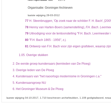
Organisatie:
Groninger Archieven
laatste wijziging 28-03-2012
77
H. Steenbruggen, 'Op zoek naar de schilder F. H. Bach', [200
78
Henny van Harten-Boers (samenstelling),
F.H. Bach. Leerme
79
Uitnodiging voor de tentoonstelling "F.H. Bach. Leermeester
80
"F.H. Bach 1865 - 1956", z.j.
81
Ontwerp van F.H. Bach voor zijn eigen grafsteen, waarop zijn f
1.05.
Overige stukken
2.
De eerste groep kunstenaars (kernleden van De Ploeg)
3.
Overige leden van De Ploeg
4.
Kunstenaars van "het naoorlogs modernisme in Groningen c.a."
5.
Kunstenaarsgroep NU
6.
Het Groninger Museum & De Ploeg
laatste wijziging 04-10-2017
1.710 beschreven archiefstukken
1.108 gedigitaliseerd
tota