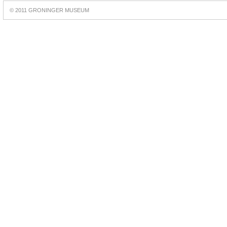
Best
online
© 2011 GRONINGER MUSEUM
slots
https://slotsdad.com/
.
Play
live
roulette
https://roulettegames.live/
.