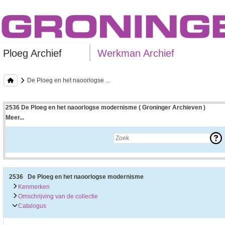
Ploeg Archief
Werkman Archief
De Ploeg en het naoorlogse ...
2536 De Ploeg en het naoorlogse modernisme ( Groninger Archieven )
Meer...
Uitleg bij archieftoegang
Een archieftoegang geeft uitgebreide informatie over een bepaald archief.
Een archieftoegang bestaat over het algemeen uit de navolgende onderdelen:
• Kenmerken van het archief
• Inleiding op het archief
• Inventaris of plaatsingslijst
2536 De Ploeg en het naoorlogse modernisme
• Eventueel bijlagen
Kenmerken
Omschrijving van de collectie
De kenmerken van het archief zijn o.m. de omvang, vindplaats, beschikbaarhei
Catalogus
De inleiding op het archief bevat interessante informatie over de geschiedenis 
bevatten.