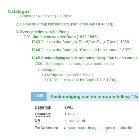
De inventaris of plaatsingslijst is een hiërarchisch opgebouwd overzicht van bes
een inventaris behoeft enige oefening en ervaring.
Catalogus
Bij het zoeken in de inventaris wordt de hiërarchie gevolgd. De rubrieken in de 
1.
Groninger Kunstkring De Ploeg
niveau voor, dan voldoen onderliggende niveaus ook aan de zoekvraag.
2.
De eerste groep kunstenaars (kernleden van De Ploeg)
3.
Overige leden van De Ploeg
3.01.
Jan Lucas van der Baan (1912-1990)
1243
'Jan van der Baan', in:
Pronkjewail
, jrg. 7 (mei), 1969
1244
'Jan van der Baan', in: "Groninger Kunstenaars", 1972
1245
Aankondiging van de tentoonstelling "Jan Lucas van de
2536 De Ploeg en het naoorlogse modernisme
Catalogus
3. Overige leden van De Ploeg
3.01. Jan Lucas van der Baan (1912-1990)
Aankondiging van de tentoonstelling "Ja
1245
Datering
:
1991
Omvang
:
1 stuk
NB
:
In tweevoud.
Trefwoorden:
scan scans image images reproductie