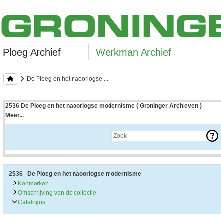
Ploeg Archief
Werkman Archief
De Ploeg en het naoorlogse ...
2536 De Ploeg en het naoorlogse modernisme ( Groninger Archieven )
Meer...
Uitleg bij archieftoegang
Een archieftoegang geeft uitgebreide informatie over een bepaald archief.
Een archieftoegang bestaat over het algemeen uit de navolgende onderdelen:
• Kenmerken van het archief
• Inleiding op het archief
• Inventaris of plaatsingslijst
2536 De Ploeg en het naoorlogse modernisme
• Eventueel bijlagen
Kenmerken
Omschrijving van de collectie
De kenmerken van het archief zijn o.m. de omvang, vindplaats, beschikbaarhei
Catalogus
De inleiding op het archief bevat interessante informatie over de geschiedenis 
bevatten.