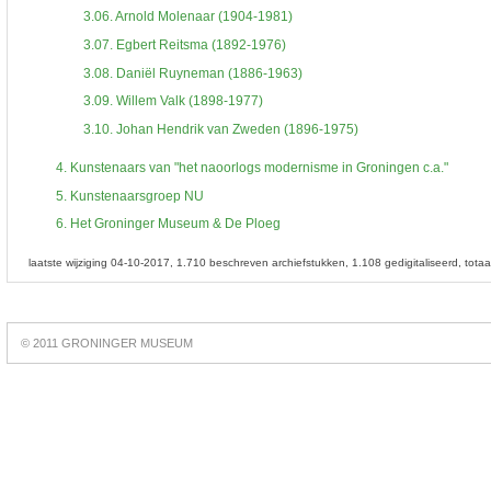
3.06.
Arnold Molenaar (1904-1981)
3.07.
Egbert Reitsma (1892-1976)
3.08.
Daniël Ruyneman (1886-1963)
3.09.
Willem Valk (1898-1977)
3.10.
Johan Hendrik van Zweden (1896-1975)
4.
Kunstenaars van "het naoorlogs modernisme in Groningen c.a."
5.
Kunstenaarsgroep NU
6.
Het Groninger Museum & De Ploeg
laatste wijziging 04-10-2017
1.710 beschreven archiefstukken
1.108 gedigitaliseerd
tota
Best
online
© 2011 GRONINGER MUSEUM
slots
https://slotsdad.com/
.
Play
live
roulette
https://roulettegames.live/
.