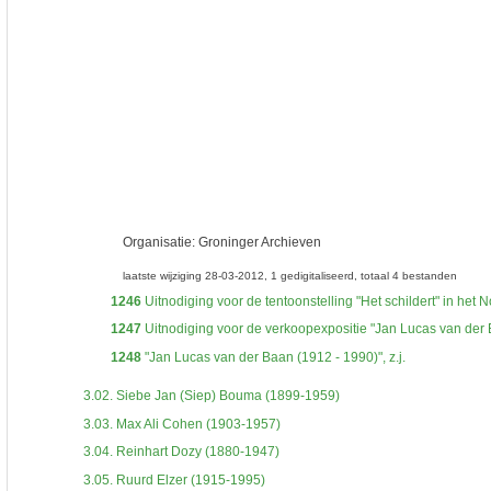
Organisatie:
Groninger Archieven
laatste wijziging 28-03-2012
1 gedigitaliseerd
totaal 4 bestanden
1246
Uitnodiging voor de tentoonstelling "Het schildert" in he
1247
Uitnodiging voor de verkoopexpositie "Jan Lucas van der 
1248
"Jan Lucas van der Baan (1912 - 1990)", z.j.
3.02.
Siebe Jan (Siep) Bouma (1899-1959)
3.03.
Max Ali Cohen (1903-1957)
3.04.
Reinhart Dozy (1880-1947)
3.05.
Ruurd Elzer (1915-1995)