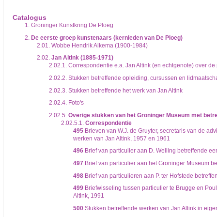
De inventaris of plaatsingslijst is een hiërarchisch opgebouwd overzicht van bes
een inventaris behoeft enige oefening en ervaring.
Catalogus
Bij het zoeken in de inventaris wordt de hiërarchie gevolgd. De rubrieken in de 
1.
Groninger Kunstkring De Ploeg
niveau voor, dan voldoen onderliggende niveaus ook aan de zoekvraag.
2.
De eerste groep kunstenaars (kernleden van De Ploeg)
2.01.
Wobbe Hendrik Alkema (1900-1984)
2.02.
Jan Altink (1885-1971)
2.02.1.
Correspondentie e.a. Jan Altink (en echtgenote) over de
2.02.2.
Stukken betreffende opleiding, cursussen en lidmaatsch
2.02.3.
Stukken betreffende het werk van Jan Altink
2.02.4.
Foto's
2.02.5.
Overige stukken van het Groninger Museum met betrek
2.02.5.1.
Correspondentie
495
Brieven van W.J. de Gruyter, secretaris van de ad
werken van Jan Altink, 1957 en 1961
496
Brief van particulier aan D. Welling betreffende e
497
Brief van particulier aan het Groninger Museum be
498
Brief van particulieren aan P. ter Hofstede betreffe
499
Briefwisseling tussen particulier te Brugge en Pou
Altink, 1991
500
Stukken betreffende werken van Jan Altink in eige