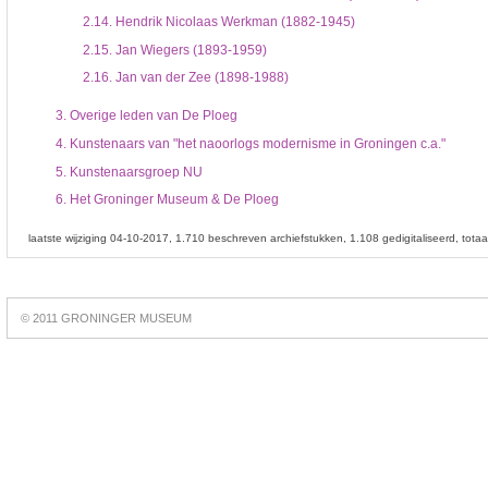
2.14.
Hendrik Nicolaas Werkman (1882-1945)
2.15.
Jan Wiegers (1893-1959)
2.16.
Jan van der Zee (1898-1988)
3.
Overige leden van De Ploeg
4.
Kunstenaars van "het naoorlogs modernisme in Groningen c.a."
5.
Kunstenaarsgroep NU
6.
Het Groninger Museum & De Ploeg
laatste wijziging 04-10-2017
1.710 beschreven archiefstukken
1.108 gedigitaliseerd
tota
Best
online
© 2011 GRONINGER MUSEUM
slots
https://slotsdad.com/
.
Play
live
roulette
https://roulettegames.live/
.