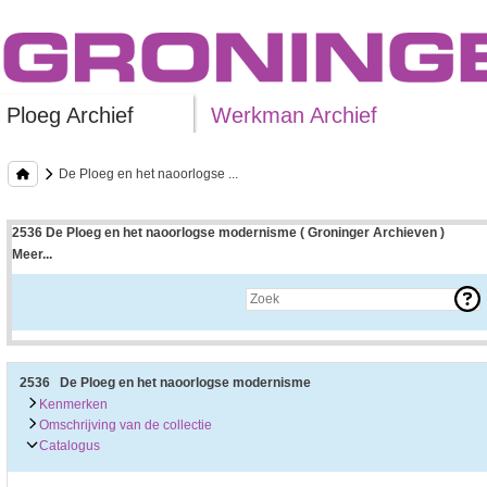
Ploeg Archief
Werkman Archief
De Ploeg en het naoorlogse ...
2536 De Ploeg en het naoorlogse modernisme ( Groninger Archieven )
Meer...
Uitleg bij archieftoegang
Een archieftoegang geeft uitgebreide informatie over een bepaald archief.
Een archieftoegang bestaat over het algemeen uit de navolgende onderdelen:
• Kenmerken van het archief
• Inleiding op het archief
• Inventaris of plaatsingslijst
2536 De Ploeg en het naoorlogse modernisme
• Eventueel bijlagen
Kenmerken
Omschrijving van de collectie
De kenmerken van het archief zijn o.m. de omvang, vindplaats, beschikbaarhei
Catalogus
De inleiding op het archief bevat interessante informatie over de geschiedenis 
bevatten.