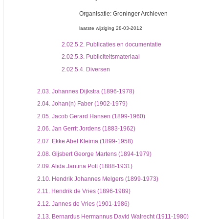
Organisatie:
Groninger Archieven
laatste wijziging 28-03-2012
2.02.5.2.
Publicaties en documentatie
2.02.5.3.
Publiciteitsmateriaal
2.02.5.4.
Diversen
2.03.
Johannes Dijkstra (1896-1978)
2.04.
Johan(n) Faber (1902-1979)
2.05.
Jacob Gerard Hansen (1899-1960)
2.06.
Jan Gerrit Jordens (1883-1962)
2.07.
Ekke Abel Kleima (1899-1958)
2.08.
Gijsbert George Martens (1894-1979)
2.09.
Alida Jantina Pott (1888-1931)
2.10.
Hendrik Johannes Melgers (1899-1973)
2.11.
Hendrik de Vries (1896-1989)
2.12.
Jannes de Vries (1901-1986)
2.13.
Bernardus Hermannus David Walrecht (1911-1980)