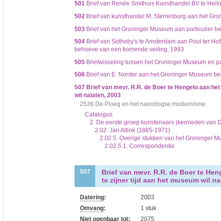
501
Brief van Renée Smithuis Kunsthandel BV te Heilo 
502
Brief van kunsthandel M. Sterrenburg aan het Gr
503
Brief van het Groninger Museum aan particulier bet
504
Brief van Sotheby's te Amsterdam aan Poul ter Ho
behoeve van een komende veiling, 1993
505
Briefwisseling tussen het Groninger Museum en part
506
Brief van E. Norder aan het Groninger Museum betr
507
Brief van mevr. R.R. de Boer te Hengelo aan het 
wil nalaten, 2003
2536 De Ploeg en het naoorlogse modernisme
Catalogus
2. De eerste groep kunstenaars (kernleden van 
2.02. Jan Altink (1885-1971)
2.02.5. Overige stukken van het Groninger Mu
2.02.5.1. Correspondentie
Brief van mevr. R.R. de Boer te Hen
507
te zijner tijd aan het museum wil na
Datering
:
2003
Omvang
:
1 stuk
Niet openbaar tot:
2075