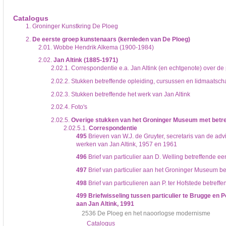
De inventaris of plaatsingslijst is een hiërarchisch opgebouwd overzicht van bes
een inventaris behoeft enige oefening en ervaring.
Catalogus
Bij het zoeken in de inventaris wordt de hiërarchie gevolgd. De rubrieken in de 
1.
Groninger Kunstkring De Ploeg
niveau voor, dan voldoen onderliggende niveaus ook aan de zoekvraag.
2.
De eerste groep kunstenaars (kernleden van De Ploeg)
2.01.
Wobbe Hendrik Alkema (1900-1984)
2.02.
Jan Altink (1885-1971)
2.02.1.
Correspondentie e.a. Jan Altink (en echtgenote) over de
2.02.2.
Stukken betreffende opleiding, cursussen en lidmaatsch
2.02.3.
Stukken betreffende het werk van Jan Altink
2.02.4.
Foto's
2.02.5.
Overige stukken van het Groninger Museum met betrek
2.02.5.1.
Correspondentie
495
Brieven van W.J. de Gruyter, secretaris van de ad
werken van Jan Altink, 1957 en 1961
496
Brief van particulier aan D. Welling betreffende e
497
Brief van particulier aan het Groninger Museum be
498
Brief van particulieren aan P. ter Hofstede betreffe
499
Briefwisseling tussen particulier te Brugge en 
aan Jan Altink, 1991
2536 De Ploeg en het naoorlogse modernisme
Catalogus