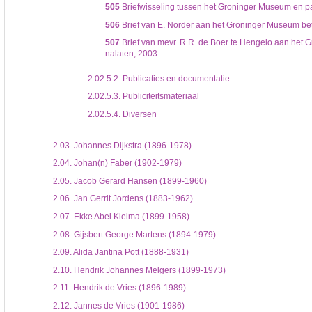
505
Briefwisseling tussen het Groninger Museum en part
506
Brief van E. Norder aan het Groninger Museum betr
507
Brief van mevr. R.R. de Boer te Hengelo aan het Gr
nalaten, 2003
2.02.5.2.
Publicaties en documentatie
2.02.5.3.
Publiciteitsmateriaal
2.02.5.4.
Diversen
2.03.
Johannes Dijkstra (1896-1978)
2.04.
Johan(n) Faber (1902-1979)
2.05.
Jacob Gerard Hansen (1899-1960)
2.06.
Jan Gerrit Jordens (1883-1962)
2.07.
Ekke Abel Kleima (1899-1958)
2.08.
Gijsbert George Martens (1894-1979)
2.09.
Alida Jantina Pott (1888-1931)
2.10.
Hendrik Johannes Melgers (1899-1973)
2.11.
Hendrik de Vries (1896-1989)
2.12.
Jannes de Vries (1901-1986)