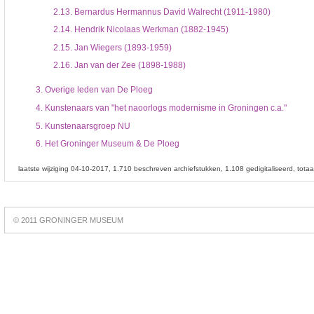
2.13.
Bernardus Hermannus David Walrecht (1911-1980)
2.14.
Hendrik Nicolaas Werkman (1882-1945)
2.15.
Jan Wiegers (1893-1959)
2.16.
Jan van der Zee (1898-1988)
3.
Overige leden van De Ploeg
4.
Kunstenaars van "het naoorlogs modernisme in Groningen c.a."
5.
Kunstenaarsgroep NU
6.
Het Groninger Museum & De Ploeg
laatste wijziging 04-10-2017
1.710 beschreven archiefstukken
1.108 gedigitaliseerd
tota
Best
online
© 2011 GRONINGER MUSEUM
slots
https://slotsdad.com/
.
Play
live
roulette
https://roulettegames.live/
.