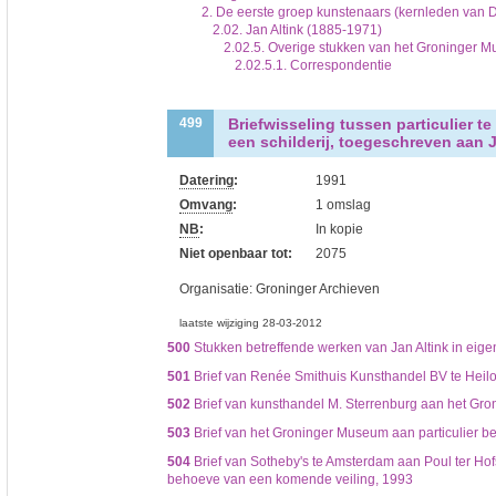
2. De eerste groep kunstenaars (kernleden van 
2.02. Jan Altink (1885-1971)
2.02.5. Overige stukken van het Groninger Mu
2.02.5.1. Correspondentie
Briefwisseling tussen particulier t
499
een schilderij, toegeschreven aan J
Datering
:
1991
Omvang
:
1 omslag
NB
:
In kopie
Niet openbaar tot:
2075
Organisatie:
Groninger Archieven
laatste wijziging 28-03-2012
500
Stukken betreffende werken van Jan Altink in eige
501
Brief van Renée Smithuis Kunsthandel BV te Heilo 
502
Brief van kunsthandel M. Sterrenburg aan het Gr
503
Brief van het Groninger Museum aan particulier bet
504
Brief van Sotheby's te Amsterdam aan Poul ter Ho
behoeve van een komende veiling, 1993