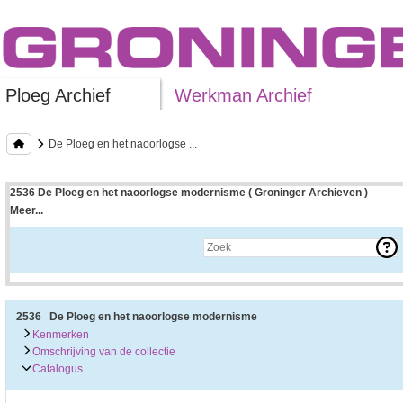
Ploeg Archief
Werkman Archief
De Ploeg en het naoorlogse ...
2536 De Ploeg en het naoorlogse modernisme ( Groninger Archieven )
Meer...
Uitleg bij archieftoegang
Een archieftoegang geeft uitgebreide informatie over een bepaald archief.
Een archieftoegang bestaat over het algemeen uit de navolgende onderdelen:
• Kenmerken van het archief
• Inleiding op het archief
• Inventaris of plaatsingslijst
2536 De Ploeg en het naoorlogse modernisme
• Eventueel bijlagen
Kenmerken
Omschrijving van de collectie
De kenmerken van het archief zijn o.m. de omvang, vindplaats, beschikbaarhei
Catalogus
De inleiding op het archief bevat interessante informatie over de geschiedenis 
bevatten.