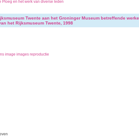
 Ploeg en het werk van diverse leden
Rijksmuseum Twente aan het Groninger Museum betreffende werk
e van het Rijksmuseum Twente, 1998
ns image images reproductie
ieven