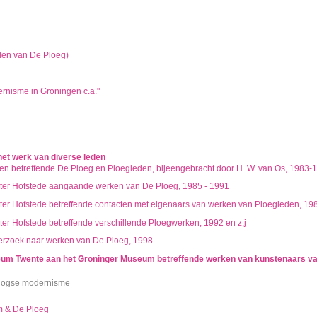
hisch opgebouwd overzicht van beschreven archiefstukken. De beschrijvingen zijn fo
ing.
chie gevolgd. De rubrieken in de inventaris maken deel uit van de beschrijving op 
us ook aan de zoekvraag.
den van De Ploeg)
rnisme in Groningen c.a."
et werk van diverse leden
en betreffende De Ploeg en Ploegleden, bijeengebracht door H. W. van Os, 1983-19
ter Hofstede aangaande werken van De Ploeg, 1985 - 1991
er Hofstede betreffende contacten met eigenaars van werken van Ploegleden, 19
er Hofstede betreffende verschillende Ploegwerken, 1992 en z.j
erzoek naar werken van De Ploeg, 1998
eum Twente aan het Groninger Museum betreffende werken van kunstenaars van 
rlogse modernisme
m & De Ploeg