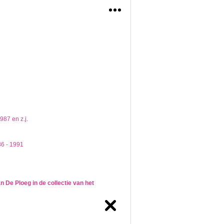
rmeel en globaal. Het lezen en begrijpen van
een lager niveau. Komt de zoekterm in een hoger
87 en z.j.
86 - 1991
De Ploeg in de collectie van het