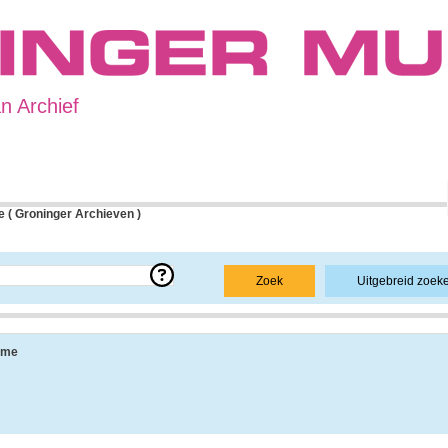
 Archief
 ( Groninger Archieven )
e over een bepaald archief.
Zoek
Uitgebreid zoek
 uit de navolgende onderdelen:
sme
ang, vindplaats, beschikbaarheid, openbaarheid en andere.
 informatie over de geschiedenis van het archief, achtergronden van de archiefvorm