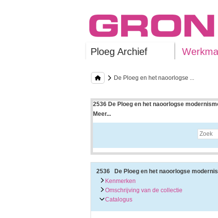
Ploeg Archief
Werkman
De Ploeg en het naoorlogse ...
2536 De Ploeg en het naoorlogse modernisme
Meer...
Uitleg bij archieftoegang
Een archieftoegang geeft uitgebreide informati
Een archieftoegang bestaat over het algemeen
• Kenmerken van het archief
• Inleiding op het archief
• Inventaris of plaatsingslijst
2536 De Ploeg en het naoorlogse moderni
• Eventueel bijlagen
Kenmerken
Omschrijving van de collectie
De kenmerken van het archief zijn o.m. de omv
Catalogus
De inleiding op het archief bevat interessante
bevatten.