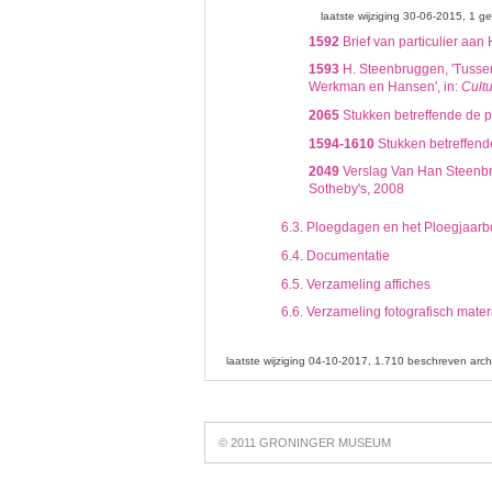
laatste wijziging 30-06-2015
1 ge
1592
Brief van particulier aa
1593
H. Steenbruggen, 'Tussen 
Werkman en Hansen', in:
Cultu
2065
Stukken betreffende de 
1594-1610
Stukken betreffend
2049
Verslag Van Han Steenbr
Sotheby's, 2008
6.3.
Ploegdagen en het Ploegjaarb
6.4.
Documentatie
6.5.
Verzameling affiches
6.6.
Verzameling fotografisch mater
laatste wijziging 04-10-2017
1.710 beschreven arch
Best
online
© 2011 GRONINGER MUSEUM
slots
https://slotsdad.com/
.
Play