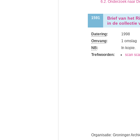
6.2. Onderzoek naar De
Brief van het 
1591
in de collecti
Datering
:
1998
Omvang
:
1 omslag
NB
:
In kopie.
Trefwoorden:
scan sca
Organisatie:
Groninger Arch