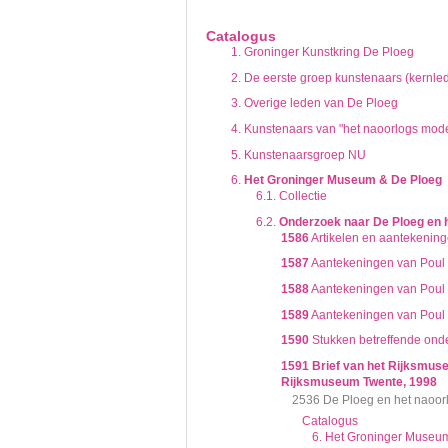
De inventaris of plaatsingslijst is een hiërarc
een inventaris behoeft enige oefening en ervar
Catalogus
Bij het zoeken in de inventaris wordt de hiërar
1.
Groninger Kunstkring De Ploeg
niveau voor, dan voldoen onderliggende nivea
2.
De eerste groep kunstenaars (kernle
3.
Overige leden van De Ploeg
4.
Kunstenaars van "het naoorlogs mode
5.
Kunstenaarsgroep NU
6.
Het Groninger Museum & De Ploeg
6.1.
Collectie
6.2.
Onderzoek naar De Ploeg en h
1586
Artikelen en aantekening
1587
Aantekeningen van Poul 
1588
Aantekeningen van Poul t
1589
Aantekeningen van Poul t
1590
Stukken betreffende ond
1591
Brief van het Rijksmus
Rijksmuseum Twente, 1998
2536 De Ploeg en het naoo
Catalogus
6. Het Groninger Museu