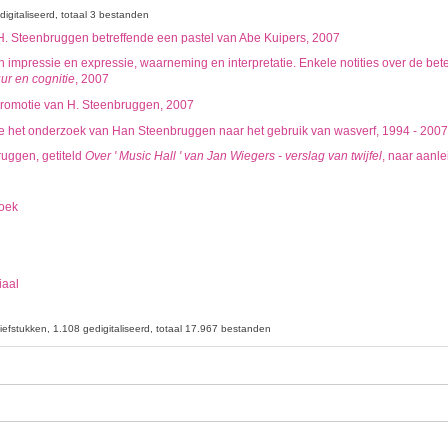
digitaliseerd
totaal 3 bestanden
n H. Steenbruggen betreffende een pastel van Abe Kuipers, 2007
impressie en expressie, waarneming en interpretatie. Enkele notities over de bete
ur en cognitie
, 2007
promotie van H. Steenbruggen, 2007
e het onderzoek van Han Steenbruggen naar het gebruik van wasverf, 1994 - 2007
uggen, getiteld
Over ' Music Hall ' van Jan Wiegers - verslag van twijfel
, naar aanle
oek
iaal
iefstukken
1.108 gedigitaliseerd
totaal 17.967 bestanden