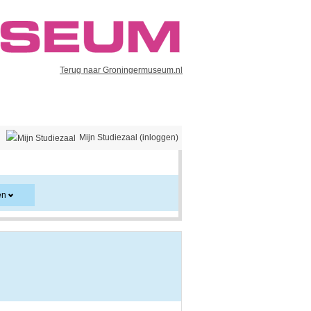
Terug naar Groningermuseum.nl
Mijn Studiezaal (inloggen)
en
er en kan ook aanwijzingen voor het gebruik