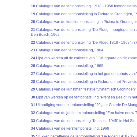
18
Catalogus van de tentoonstelling "1918 - 1958 tentoonstellin
19
Catalogus van een tentoonstelling in Pictura te Groningen, 
20
Catalogus van de kersttentoonstelling in Pictura te Groninge
21
Catalogus van de tentoonstelling "De Ploeg - hoogtepunten u
Den Bosch, 1962
22
Catalogus van de tentoonstelling "De Ploeg 1918 - 1963" in 
23
Catalogus van een tentoonstelling, 1964
24
Lijst van werken uit de collectie van J. Wijngaard op de zome
26
Catalogus van een tentoonstelling, 1965
27
Catalogus van een tentoonstelling in het gemeentehuis van 
28
Catalogus van een tentoonstelling in Pictura en het Provinci
29
Catalogus van de kunstmanifestatie "Dynamisch Groningen" i
30
Lijst van werken op de tentoonstelling "Prent en Beeld" in
31
Uitnodiging voor de tentoonstelling "20 jaar Galerie De Man
32
Catalogus van de jubileumtentoonstelling "Een halve eeuw '
33
Catalogus van de tentoonstelling "Kunst na 1945" in Het Slot 
34
Catalogus van de kersttentoonstelling, 1969
35
Stukken betreffende de tentoonstelling "De Ploeg 1918 - 19