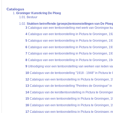
De inventaris of plaatsingslijst is een hiërarchisch opgebouwd overzicht van bes
een inventaris behoeft enige oefening en ervaring.
Catalogus
Bij het zoeken in de inventaris wordt de hiërarchie gevolgd. De rubrieken in de 
1.
Groninger Kunstkring De Ploeg
niveau voor, dan voldoen onderliggende niveaus ook aan de zoekvraag.
1.01.
Bestuur
1.02.
Stukken betreffende (groeps)tentoonstellingen van De Ploe
3
Catalogus van een tentoonstelling met werk van Groningse ku
4
Catalogus van een tentoonstelling in Pictura te Groningen, 19
5
Catalogus van een tentoonstelling in Pictura te Groningen, 19
6
Catalogus van een tentoonstelling in Pictura te Groningen, 19
7
Catalogus van een tentoonstelling in Pictura te Groningen, 19
8
Catalogus van een tentoonstelling in Pictura te Groningen, 19
9
Uitnodiging voor een tentoonstelling van werken van leden v
10
Catalogus van de tentoonstelling "1918 - 1948" in Pictura te
12
Catalogus van een tentoonstelling in Pictura te Groningen, 
13
Catalogus van de tentoonstelling "Peintres de Groningue" in 
14
Catalogus van de kersttentoonstelling in Pictura te Groninge
15
Catalogus van een tentoonstelling in Pictura te Groningen, 
16
Catalogus van een tentoonstelling in Pictura te Groningen, 
17
Catalogus van een tentoonstelling in Pictura te Groningen; m