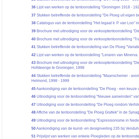
36
Lijst van werken op de tentoonstelling "Groningen 1918 - 19
37
Stukken betreffende de tentoonstelling "De Ploeg uit eigen b
38
Catalogus van de tentoonstelling "Het legaat Ir. P. van Loo"
39
Brochure met uitnodiging voor de verkooptentoonstelling "De
40
Brochure met uitnodiging voor de verkooptentoonstelling "Tra
41
Stukken betreffende de tentoonstelling van De Ploeg "Variati
42
Lijst van werken op de tentoonstelling "Leraren van Minerv
43
Brochure met uitnodiging voor de verkooptentoonstelling "De
Hofsteenge te Groningen, 1998
44
Stukken betreffende de tentoonstelling "Maanschemer - avo
Helmond, 1998 - 1999
45
Aankondiging van de tentoonstelling "De Ploeg - een keuze u
46
Uitnodiging voor de tentoonstelling "Nieuwe aanwinsten" va
47
Uitnodiging voor de tentoonstelling "De Ploeg rondom Verhil
48
Affiche van de tentoonstelling "De Ploeg Grafiek" in de Syn
49
Uitnodiging voor de tentoonstelling "Expressionisme in Ne
50
Aankondiging van de kunst- en designveiling 235 bij Vendu
51
Prijslijst van werken van enkele Ploegleden op de tentoonste