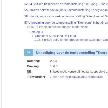
52-54
Stukken betreffende de tentoonstelling "De Ploeg - Stad
55
Stukken betreffende de jubileumtentoonstelling "Ploegverj
56
Uitnodiging voor de verkooptentoonstelling "Ploegkwartet. V
57
Uitnodiging voor de tentoonstelling "Keerpunt" in het Gr
2536 De Ploeg en het naoorlogse modernisme
Catalogus
1. Groninger Kunstkring De Ploeg
1.02. Stukken betreffende (groeps)tentoonstellingen va
Uitnodiging voor de tentoonstelling "Keer
57
Datering
:
2004
Omvang
:
1 stuk
NB
:
In tweevoud. Keuze uit het aankoopbeleid v
Trefwoorden:
scan scans image images reproductie