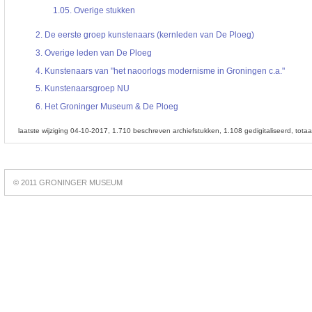
1.05.
Overige stukken
2.
De eerste groep kunstenaars (kernleden van De Ploeg)
3.
Overige leden van De Ploeg
4.
Kunstenaars van "het naoorlogs modernisme in Groningen c.a."
5.
Kunstenaarsgroep NU
6.
Het Groninger Museum & De Ploeg
laatste wijziging 04-10-2017
1.710 beschreven archiefstukken
1.108 gedigitaliseerd
tota
Best
online
© 2011 GRONINGER MUSEUM
slots
https://slotsdad.com/
.
Play
live
roulette
https://roulettegames.live/
.