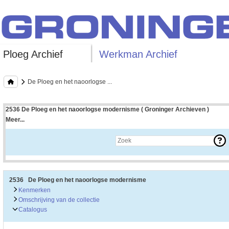
Ploeg Archief
Werkman Archief
De Ploeg en het naoorlogse ...
2536 De Ploeg en het naoorlogse modernisme ( Groninger Archieven )
Meer...
Uitleg bij archieftoegang
Een archieftoegang geeft uitgebreide informatie over een bepaald archief.
Een archieftoegang bestaat over het algemeen uit de navolgende onderdelen:
• Kenmerken van het archief
• Inleiding op het archief
• Inventaris of plaatsingslijst
2536 De Ploeg en het naoorlogse modernisme
• Eventueel bijlagen
Kenmerken
Omschrijving van de collectie
De kenmerken van het archief zijn o.m. de omvang, vindplaats, beschikbaarhei
Catalogus
De inleiding op het archief bevat interessante informatie over de geschiedenis 
bevatten.