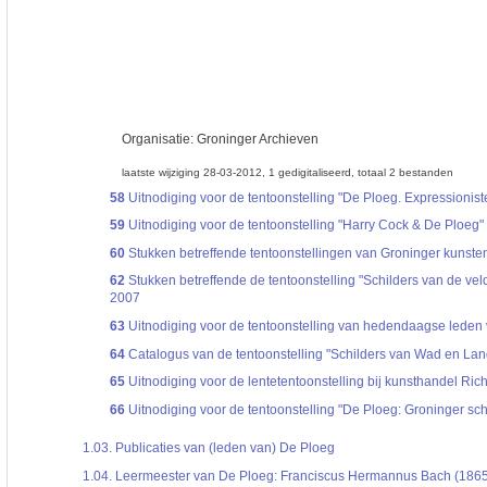
Organisatie:
Groninger Archieven
laatste wijziging 28-03-2012
1 gedigitaliseerd
totaal 2 bestanden
58
Uitnodiging voor de tentoonstelling "De Ploeg. Expressioni
59
Uitnodiging voor de tentoonstelling "Harry Cock & De Ploeg
60
Stukken betreffende tentoonstellingen van Groninger kunsten
62
Stukken betreffende de tentoonstelling "Schilders van de ve
2007
63
Uitnodiging voor de tentoonstelling van hedendaagse leden v
64
Catalogus van de tentoonstelling "Schilders van Wad en Land" 
65
Uitnodiging voor de lentetentoonstelling bij kunsthandel Richa
66
Uitnodiging voor de tentoonstelling "De Ploeg: Groninger schi
1.03.
Publicaties van (leden van) De Ploeg
1.04.
Leermeester van De Ploeg: Franciscus Hermannus Bach (186