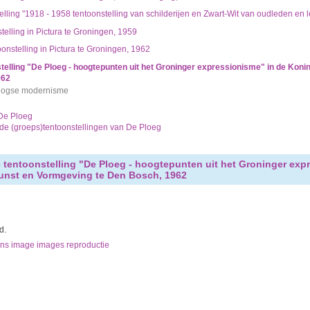
lling "1918 - 1958 tentoonstelling van schilderijen en Zwart-Wit van oudleden en 
elling in Pictura te Groningen, 1959
onstelling in Pictura te Groningen, 1962
telling "De Ploeg - hoogtepunten uit het Groninger expressionisme" in de Koni
962
rlogse modernisme
 De Ploeg
nde (groeps)tentoonstellingen van De Ploeg
 tentoonstelling "De Ploeg - hoogtepunten uit het Groninger expr
unst en Vormgeving te Den Bosch, 1962
d.
ns image images reproductie