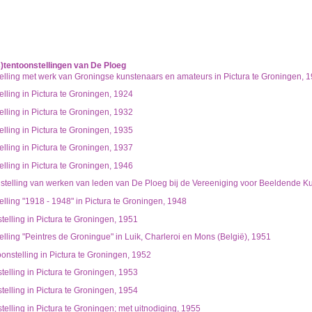
hisch opgebouwd overzicht van beschreven archiefstukken. De beschrijvingen zijn fo
ing.
chie gevolgd. De rubrieken in de inventaris maken deel uit van de beschrijving op 
us ook aan de zoekvraag.
)tentoonstellingen van De Ploeg
lling met werk van Groningse kunstenaars en amateurs in Pictura te Groningen, 
lling in Pictura te Groningen, 1924
lling in Pictura te Groningen, 1932
lling in Pictura te Groningen, 1935
lling in Pictura te Groningen, 1937
lling in Pictura te Groningen, 1946
stelling van werken van leden van De Ploeg bij de Vereeniging voor Beeldende K
lling "1918 - 1948" in Pictura te Groningen, 1948
elling in Pictura te Groningen, 1951
lling "Peintres de Groningue" in Luik, Charleroi en Mons (België), 1951
onstelling in Pictura te Groningen, 1952
elling in Pictura te Groningen, 1953
elling in Pictura te Groningen, 1954
elling in Pictura te Groningen; met uitnodiging, 1955