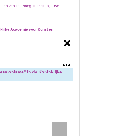
leden van De Ploeg" in Pictura, 1958
nklijke Academie voor Kunst en
essionisme" in de Koninklijke