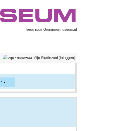
Terug naar Groningermuseum.nl
Mijn Studiezaal (inloggen)
en
er en kan ook aanwijzingen voor het gebruik