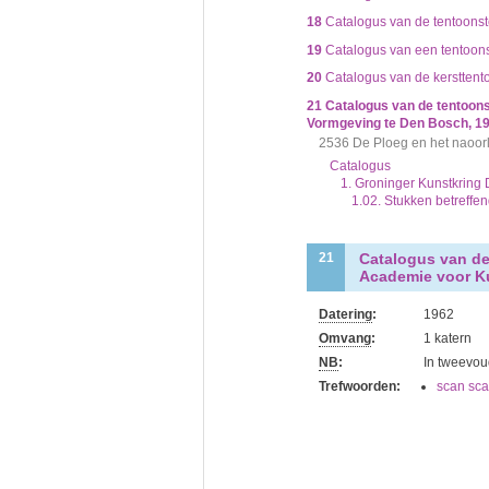
18
Catalogus van de tentoonste
19
Catalogus van een tentoonst
20
Catalogus van de kersttento
21
Catalogus van de tentoons
Vormgeving te Den Bosch, 1
2536 De Ploeg en het naoo
Catalogus
1. Groninger Kunstkring
1.02. Stukken betreffe
Catalogus van de
21
Academie voor K
Datering
:
1962
Omvang
:
1 katern
NB
:
In tweevou
Trefwoorden:
scan sca