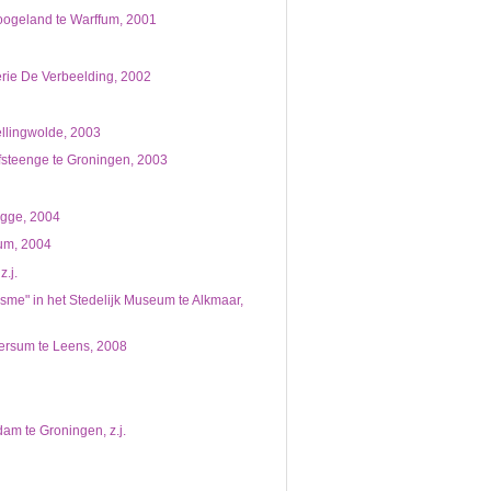
oogeland te Warffum, 2001
lerie De Verbeelding, 2002
llingwolde, 2003
ofsteenge te Groningen, 2003
ugge, 2004
fum, 2004
.j.
sme" in het Stedelijk Museum te Alkmaar,
dersum te Leens, 2008
dam te Groningen, z.j.