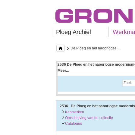
Ploeg Archief
Werkman
De Ploeg en het naoorlogse ...
2536 De Ploeg en het naoorlogse modernisme
Meer...
Uitleg bij archieftoegang
Een archieftoegang geeft uitgebreide informati
Een archieftoegang bestaat over het algemeen
• Kenmerken van het archief
• Inleiding op het archief
• Inventaris of plaatsingslijst
2536 De Ploeg en het naoorlogse moderni
• Eventueel bijlagen
Kenmerken
Omschrijving van de collectie
De kenmerken van het archief zijn o.m. de omv
Catalogus
De inleiding op het archief bevat interessante
bevatten.