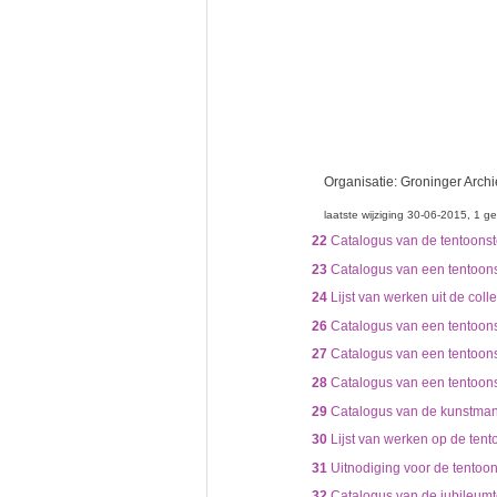
Organisatie:
Groninger Arch
laatste wijziging 30-06-2015
1 ge
22
Catalogus van de tentoonste
23
Catalogus van een tentoons
24
Lijst van werken uit de coll
26
Catalogus van een tentoons
27
Catalogus van een tentoons
28
Catalogus van een tentoonst
29
Catalogus van de kunstmani
30
Lijst van werken op de ten
31
Uitnodiging voor de tentoon
32
Catalogus van de jubileumt