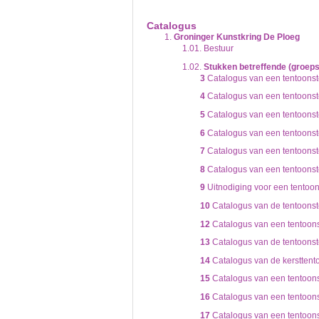
De inventaris of plaatsingslijst is een hiërarc
een inventaris behoeft enige oefening en ervar
Catalogus
Bij het zoeken in de inventaris wordt de hiërar
1.
Groninger Kunstkring De Ploeg
niveau voor, dan voldoen onderliggende nivea
1.01.
Bestuur
1.02.
Stukken betreffende (groeps
3
Catalogus van een tentoonste
4
Catalogus van een tentoonste
5
Catalogus van een tentoonste
6
Catalogus van een tentoonste
7
Catalogus van een tentoonste
8
Catalogus van een tentoonste
9
Uitnodiging voor een tentoon
10
Catalogus van de tentoonste
12
Catalogus van een tentoonst
13
Catalogus van de tentoonste
14
Catalogus van de kersttento
15
Catalogus van een tentoonst
16
Catalogus van een tentoonst
17
Catalogus van een tentoonst