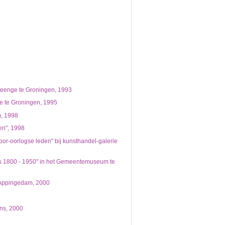
steenge te Groningen, 1993
ge te Groningen, 1995
m, 1998
en", 1998
or-oorlogse leden" bij kunsthandel-galerie
rs 1800 - 1950" in het Gemeentemuseum te
d Appingedam, 2000
ens, 2000