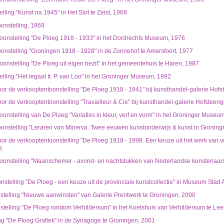
ling "Kunst na 1945" in Het Slot te Zeist, 1968
onstelling, 1969
toonstelling "De Ploeg 1918 - 1933" in het Dordrechts Museum, 1976
oonstelling "Groningen 1918 - 1928" in de Zonnehof te Amersfoort, 1977
oonstelling "De Ploeg uit eigen bezit" in het gemeentehuis te Haren, 1987
lling "Het legaat Ir. P. van Loo" in het Groninger Museum, 1992
or de verkooptentoonstelling "De Ploeg 1918 - 1941" bij kunsthandel-galerie Hof
or de verkooptentoonstelling "Travailleur & Cie" bij kunsthandel-galerie Hofsteen
oonstelling van De Ploeg "Variaties in kleur, verf en vorm" in het Groninger Museu
oonstelling "Leraren van Minerva. Twee eeuwen kunstonderwijs & kunst in Groning
or de verkooptentoonstelling "De Ploeg 1918 - 1998. Een keuze uit het werk van vo
8
toonstelling "Maanschemer - avond- en nachtstukken van Nederlandse kunstenaa
stelling "De Ploeg - een keuze uit de provinciale kunstcollectie" in Museum Sta
stelling "Nieuwe aanwinsten" van Galerie Prentwerk te Groningen, 2000
stelling "De Ploeg rondom Verhildersum" in het Koetshuis van Verhildersum te Le
ing "De Ploeg Grafiek" in de Synagoge te Groningen, 2001