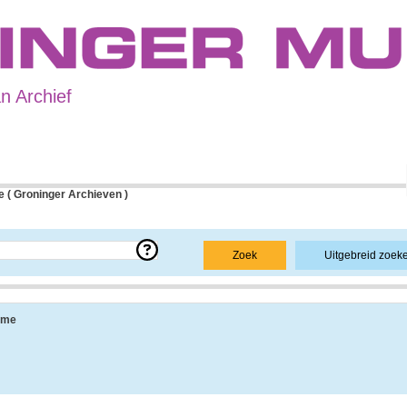
 Archief
 ( Groninger Archieven )
e over een bepaald archief.
Zoek
Uitgebreid zoek
 uit de navolgende onderdelen:
sme
ang, vindplaats, beschikbaarheid, openbaarheid en andere.
 informatie over de geschiedenis van het archief, achtergronden van de archiefvorm