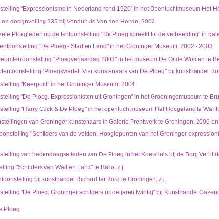
nstelling "Expressionisme in Nederland rond 1920" in het Openluchtmuseum Het H
 en designveiling 235 bij Venduhuis Van den Hende, 2002
nkele Ploegleden op de tentoonstelling "De Ploeg spreekt tot de verbeelding" in ga
tentoonstelling "De Ploeg - Stad en Land" in het Groninger Museum, 2002 - 2003
ileumtentoonstelling "Ploegverjaardag 2003" in het museum De Oude Wolden te Be
tentoonstelling "Ploegkwartet. Vier kunstenaars van De Ploeg" bij kunsthandel H
stelling "Keerpunt" in het Groninger Museum, 2004
stelling "De Ploeg. Expressionisten uit Groningen" in het Groeningemuseum te Br
nstelling "Harry Cock & De Ploeg" in het openluchtmuseum Het Hoogeland te Warf
stellingen van Groninger kunstenaars in Galerie Prentwerk te Groningen, 2006 en z
oonstelling "Schilders van de velden. Hoogtepunten van het Groninger expressioni
stelling van hedendaagse leden van De Ploeg in het Koetshuis bij de Borg Verhil
ling "Schilders van Wad en Land" te Baflo, z.j.
toonstelling bij kunsthandel Richard ter Borg te Groningen, z.j.
telling "De Ploeg: Groninger schilders uit de jaren twintig" bij Kunsthandel Gazen
e Ploeg