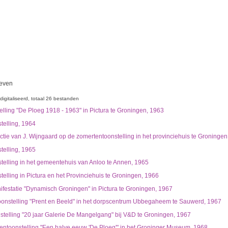
ieven
digitaliseerd
totaal 26 bestanden
lling "De Ploeg 1918 - 1963" in Pictura te Groningen, 1963
telling, 1964
ectie van J. Wijngaard op de zomertentoonstelling in het provinciehuis te Groninge
telling, 1965
telling in het gemeentehuis van Anloo te Annen, 1965
elling in Pictura en het Provinciehuis te Groningen, 1966
festatie "Dynamisch Groningen" in Pictura te Groningen, 1967
toonstelling "Prent en Beeld" in het dorpscentrum Ubbegaheem te Sauwerd, 1967
stelling "20 jaar Galerie De Mangelgang" bij V&D te Groningen, 1967
entoonstelling "Een halve eeuw 'De Ploeg'" in het Groninger Museum, 1968