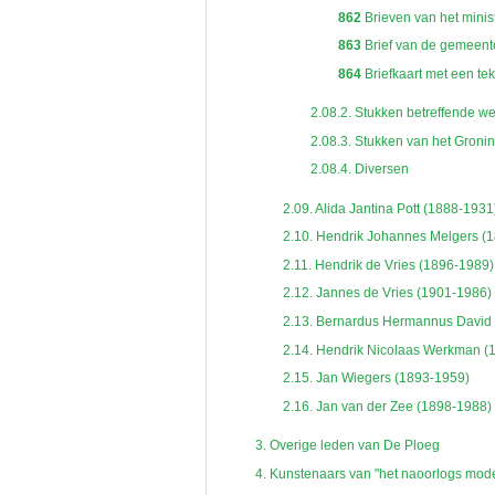
862
Brieven van het mini
863
Brief van de gemeent
864
Briefkaart met een te
2.08.2.
Stukken betreffende w
2.08.3.
Stukken van het Gronin
2.08.4.
Diversen
2.09.
Alida Jantina Pott (1888-1931
2.10.
Hendrik Johannes Melgers (
2.11.
Hendrik de Vries (1896-1989)
2.12.
Jannes de Vries (1901-1986)
2.13.
Bernardus Hermannus David 
2.14.
Hendrik Nicolaas Werkman (
2.15.
Jan Wiegers (1893-1959)
2.16.
Jan van der Zee (1898-1988)
3.
Overige leden van De Ploeg
4.
Kunstenaars van "het naoorlogs mode