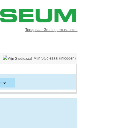
Terug naar Groningermuseum.nl
Mijn Studiezaal (inloggen)
en
er en kan ook aanwijzingen voor het gebruik