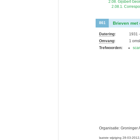
2.08. Gijsbert Ge
2.08.1. Correspo
Brieven met 
861
Datering
:
1931 
Omvang
:
1 oms
Trefwoorden:
sca
Organisatie:
Groninger 
laatste wijziging 28-03-201