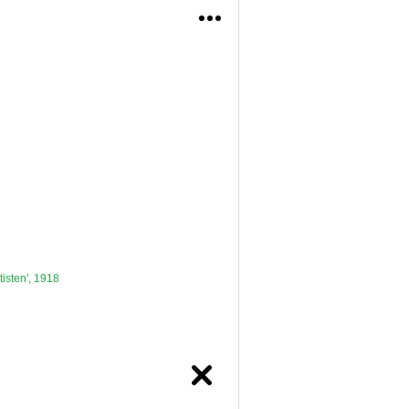
rmeel en globaal. Het lezen en begrijpen van
een lager niveau. Komt de zoekterm in een hoger
isten', 1918