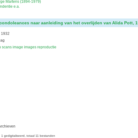
orge Martens (1894-1979)
ndentie e.a.
condoleances naar aanleiding van het overlijden van Alida Pott, 1
- 1932
lag
n scans image images reproductie
Archieven
2
1 gedigitaliseerd
totaal 11 bestanden