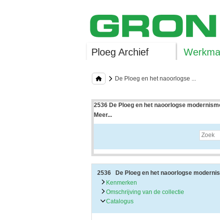
Ploeg Archief
Werkman
De Ploeg en het naoorlogse ...
2536 De Ploeg en het naoorlogse modernisme
Meer...
Uitleg bij archieftoegang
Een archieftoegang geeft uitgebreide informati
Een archieftoegang bestaat over het algemeen
• Kenmerken van het archief
• Inleiding op het archief
• Inventaris of plaatsingslijst
2536 De Ploeg en het naoorlogse moderni
• Eventueel bijlagen
Kenmerken
Omschrijving van de collectie
De kenmerken van het archief zijn o.m. de omv
Catalogus
De inleiding op het archief bevat interessante
bevatten.