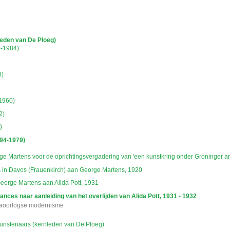
hisch opgebouwd overzicht van beschreven archiefstukken. De beschrijvingen zijn fo
ing.
chie gevolgd. De rubrieken in de inventaris maken deel uit van de beschrijving op 
us ook aan de zoekvraag.
leden van De Ploeg)
-1984)
8)
1960)
2)
)
894-1979)
e Martens voor de oprichtingsvergadering van 'een kunstkring onder Groninger art
 in Davos (Frauenkirch) aan George Martens, 1920
George Martens aan Alida Pott, 1931
nces naar aanleiding van het overlijden van Alida Pott, 1931 - 1932
naoorlogse modernisme
kunstenaars (kernleden van De Ploeg)