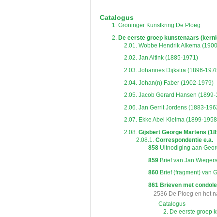
De inventaris of plaatsingslijst is een hiërarc
een inventaris behoeft enige oefening en ervar
Catalogus
Bij het zoeken in de inventaris wordt de hiërar
1.
Groninger Kunstkring De Ploeg
niveau voor, dan voldoen onderliggende nivea
2.
De eerste groep kunstenaars (kern
2.01.
Wobbe Hendrik Alkema (1900
2.02.
Jan Altink (1885-1971)
2.03.
Johannes Dijkstra (1896-197
2.04.
Johan(n) Faber (1902-1979)
2.05.
Jacob Gerard Hansen (1899-
2.06.
Jan Gerrit Jordens (1883-196
2.07.
Ekke Abel Kleima (1899-1958
2.08.
Gijsbert George Martens (1
2.08.1.
Correspondentie e.a.
858
Uitnodiging aan Georg
859
Brief van Jan Wiegers
860
Brief (fragment) van 
861
Brieven met condolea
2536 De Ploeg en het 
Catalogus
2. De eerste groep 